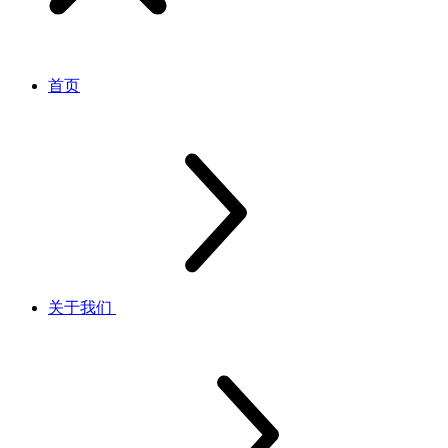
首页
关于我们