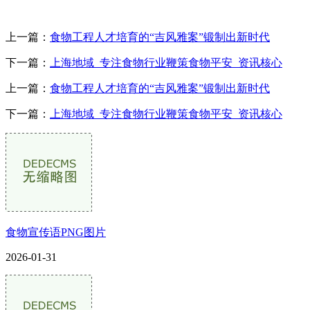
上一篇：
食物工程人才培育的“吉风雅案”锻制出新时代
下一篇：
上海地域_专注食物行业鞭策食物平安_资讯核心
上一篇：
食物工程人才培育的“吉风雅案”锻制出新时代
下一篇：
上海地域_专注食物行业鞭策食物平安_资讯核心
食物宣传语PNG图片
2026-01-31