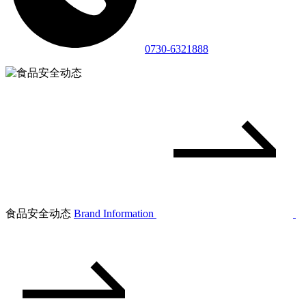
0730-6321888
食品安全动态
Brand Information