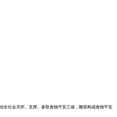
步带动全社会关怀、支撑、参取食物平安工做，鞭策构成食物平安