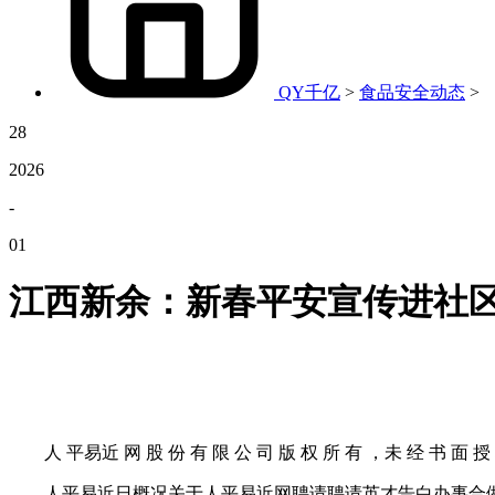
QY千亿
>
食品安全动态
>
28
2026
-
01
江西新余：新春平安宣传进社
人 平易近 网 股 份 有 限 公 司 版 权 所 有 ，未 经 书 面 授 
人平易近日概况关于人平易近网聘请聘请英才告白办事合做