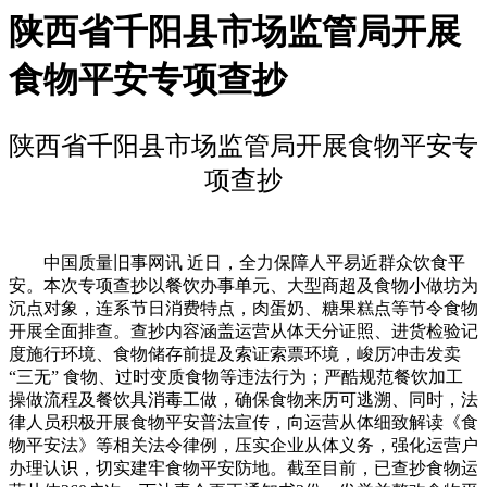
陕西省千阳县市场监管局开展
食物平安专项查抄
陕西省千阳县市场监管局开展食物平安专
项查抄
中国质量旧事网讯 近日，全力保障人平易近群众饮食平
安。本次专项查抄以餐饮办事单元、大型商超及食物小做坊为
沉点对象，连系节日消费特点，肉蛋奶、糖果糕点等节令食物
开展全面排查。查抄内容涵盖运营从体天分证照、进货检验记
度施行环境、食物储存前提及索证索票环境，峻厉冲击发卖
“三无” 食物、过时变质食物等违法行为；严酷规范餐饮加工
操做流程及餐饮具消毒工做，确保食物来历可逃溯、同时，法
律人员积极开展食物平安普法宣传，向运营从体细致解读《食
物平安法》等相关法令律例，压实企业从体义务，强化运营户
办理认识，切实建牢食物平安防地。截至目前，已查抄食物运