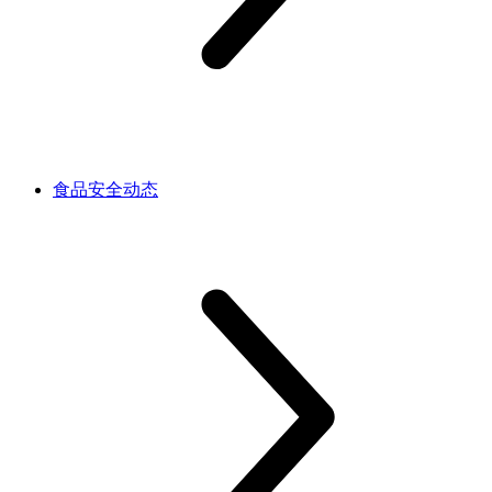
食品安全动态