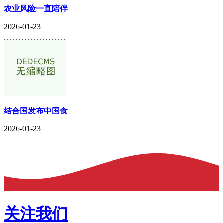
农业风险一直陪伴
2026-01-23
结合国发布中国食
2026-01-23
关注我们