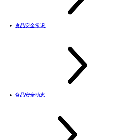
食品安全常识
食品安全动态