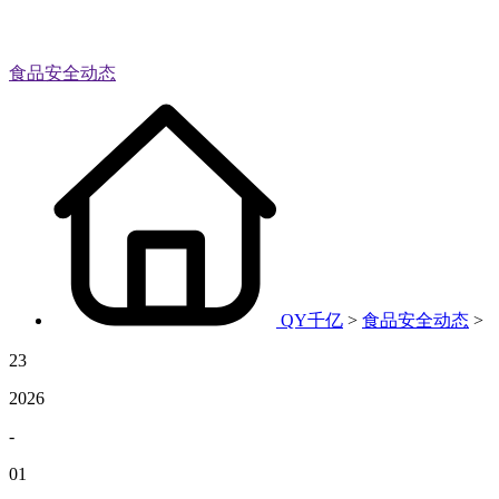
食品安全动态
QY千亿
>
食品安全动态
>
23
2026
-
01