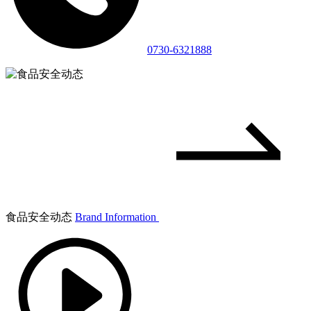
0730-6321888
食品安全动态
Brand Information