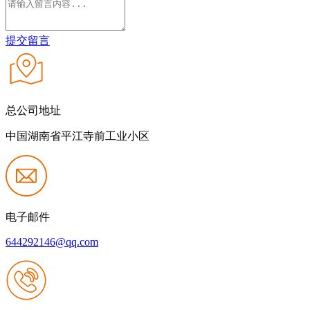
提交留言
总公司地址
中国湖南省平江寺前工业小区
电子邮件
644292146@qq.com