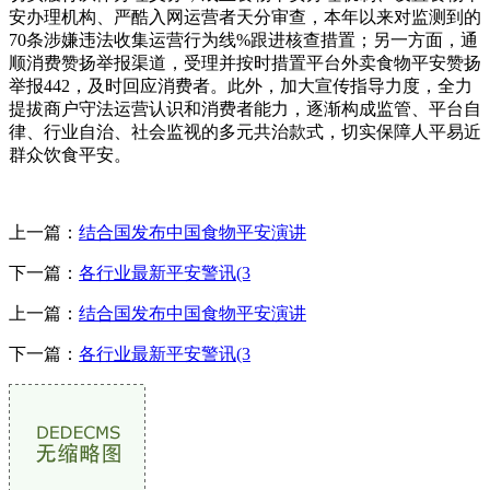
安办理机构、严酷入网运营者天分审查，本年以来对监测到的
70条涉嫌违法收集运营行为线%跟进核查措置；另一方面，通
顺消费赞扬举报渠道，受理并按时措置平台外卖食物平安赞扬
举报442，及时回应消费者。此外，加大宣传指导力度，全力
提拔商户守法运营认识和消费者能力，逐渐构成监管、平台自
律、行业自治、社会监视的多元共治款式，切实保障人平易近
群众饮食平安。
上一篇：
结合国发布中国食物平安演讲
下一篇：
各行业最新平安警讯(3
上一篇：
结合国发布中国食物平安演讲
下一篇：
各行业最新平安警讯(3