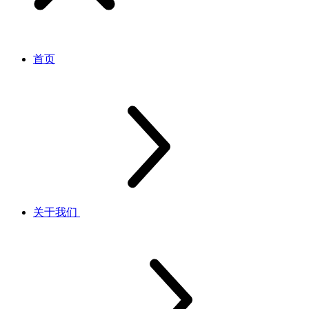
首页
关于我们