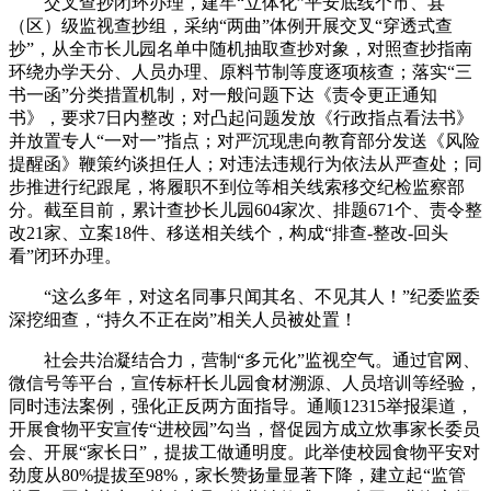
交叉查抄闭环办理，建牢“立体化”平安底线个市、县
（区）级监视查抄组，采纳“两曲”体例开展交叉“穿透式查
抄”，从全市长儿园名单中随机抽取查抄对象，对照查抄指南
环绕办学天分、人员办理、原料节制等度逐项核查；落实“三
书一函”分类措置机制，对一般问题下达《责令更正通知
书》，要求7日内整改；对凸起问题发放《行政指点看法书》
并放置专人“一对一”指点；对严沉现患向教育部分发送《风险
提醒函》鞭策约谈担任人；对违法违规行为依法从严查处；同
步推进行纪跟尾，将履职不到位等相关线索移交纪检监察部
分。截至目前，累计查抄长儿园604家次、排题671个、责令整
改21家、立案18件、移送相关线个，构成“排查-整改-回头
看”闭环办理。
“这么多年，对这名同事只闻其名、不见其人！”纪委监委
深挖细查，“持久不正在岗”相关人员被处置！
社会共治凝结合力，营制“多元化”监视空气。通过官网、
微信号等平台，宣传标杆长儿园食材溯源、人员培训等经验，
同时违法案例，强化正反两方面指导。通顺12315举报渠道，
开展食物平安宣传“进校园”勾当，督促园方成立炊事家长委员
会、开展“家长日”，提拔工做通明度。此举使校园食物平安对
劲度从80%提拔至98%，家长赞扬量显著下降，建立起“监管