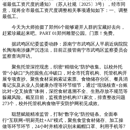
省最低工资尺度的通知》（苏人社规〔2025〕3号），经市同
意，现将全市最低工资尺度调整相关事项通知如下：一、调整
最低工。
今天为大师拾掇了郑州6个能够避开人群的宝藏好去向，
赶紧珍藏起来吧。PART 01郑州雕塑公园。门票！免费。
据武鸣区纪委监委动静：原南宁市武鸣区人平易近病院院
长陶海南涉嫌严沉违法，目前正接管南宁市武鸣区监察委员会
监察查询拜访。
聚焦托管深挖现患，织密“精细化”防护收集。以校外托
管“小缺口”为挖掘焦点冲破口，对全市托育机构、托管机构开
展专项查抄。聚焦食材采购索证索票、食物储存分区、餐具消
毒记实及从业人员健康办理等环节细节，通过“现场核查+台账
比对+交叉抽查”体例，深挖食材逃溯不全、生熟存放不规范等
躲藏风险。截至目前，监视查抄机构371家次，排查整改问题
273个，校外托管机构食物平安防护网初见成效。
聪慧赋能精准监管，打制“数字化”防控链条。全面奉
行“互联网+明厨亮灶+AI”模式，聚焦食堂食材储存、加工操
做等环节环节，24小时并精准识别未戴帽口罩、利用手机等7