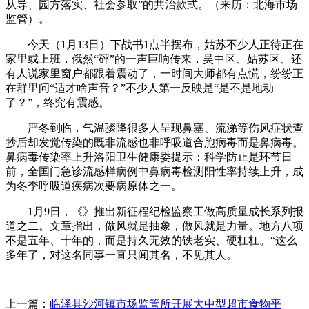
从导、园方落实、社会参取”的共治款式。（来历：北海市场
监管）。
今天（1月13日）下战书1点半摆布，姑苏不少人正待正在
家里或上班，俄然“砰”的一声巨响传来，吴中区、姑苏区、还
有人说家里窗户都跟着震动了，一时间大师都有点慌，纷纷正
在群里问“适才啥声音？”不少人第一反映是“是不是地动
了？”，终究有震感。
严冬到临，气温骤降很多人呈现鼻塞、流涕等伤风症状查
抄后却发觉传染的既非流感也非呼吸道合胞病毒而是鼻病毒。
鼻病毒传染率上升洛阳卫生健康委提示：科学防止是环节日
前，全国门急诊流感样病例中鼻病毒检测阳性率持续上升，成
为冬季呼吸道疾病次要病原体之一。
1月9日，《》推出新征程纪检监察工做高质量成长系列报
道之二。文章指出，做风就是抽象，做风就是力量。地方八项
不是五年、十年的，而是持久无效的铁老实、硬杠杠。“这么
多年了，对这名同事一直只闻其名，不见其人。
上一篇：
临泽县沙河镇市场监管所开展大中型超市食物平