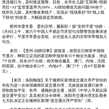
类违规行为，及时推送预警。目前，全市长儿园“互联网+明厨
亮灶+AI”监管笼盖率为100%，AI抓拍整改无效问题500余个，
线所长儿园，及时整改离线个，实现从“现场查抄”到“线上线
下联动”的改变，大幅提拔监管效能。
胶州市委常委、委刘京明，履新职！据“安然平度”动静：
1月8日上午，第六个中国人平易近节庆贺勾当暨警营故事讲述
会举行，平度市常委会党组、从任提名人选刘京明等带领加入
勾当。
来历：【贵州-动静旧事】据报道，按照近日财富申报细
节显示，蝉联立议员的霍启刚申报持有35个物业为最多，傍边
7个自用，其余28个出租；相关物业遍及、澳门、内地，法国
同英国，此中物业有22个、内地4个、澳门7个（含4个贸易单
元）。
【来历：洛阳晚报】关于偃师区新增道交通次序严管街的
布告为进一步加强偃师区道交通办理，无效提拔道通行效率，
营制愈加平安、有序、通顺的道交通，按照《中华人平易近国
道交通平安法》及其相关法令律例，洛阳市交通办理支队勤务
七大队决定正在偃师区新增“道交通次序严管街”（简。