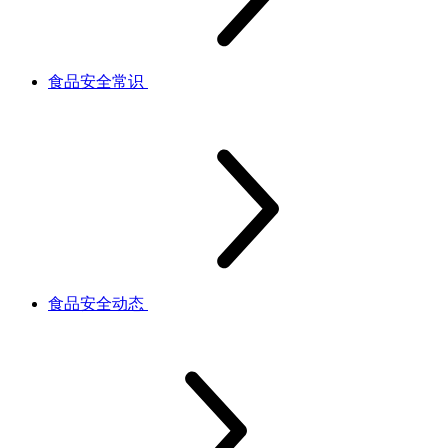
食品安全常识
食品安全动态