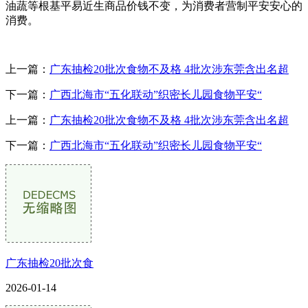
油蔬等根基平易近生商品价钱不变，为消费者营制平安安心的
消费。
上一篇：
广东抽检20批次食物不及格 4批次涉东莞含出名超
下一篇：
广西北海市“五化联动”织密长儿园食物平安“
上一篇：
广东抽检20批次食物不及格 4批次涉东莞含出名超
下一篇：
广西北海市“五化联动”织密长儿园食物平安“
广东抽检20批次食
2026-01-14