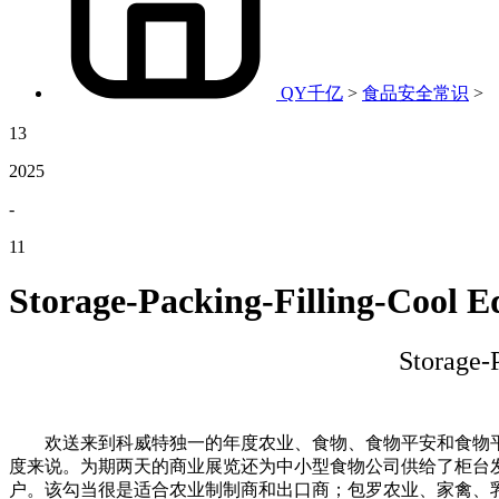
QY千亿
>
食品安全常识
>
13
2025
-
11
Storage-Packing-Filling-Cool 
Storage-
欢送来到科威特独一的年度农业、食物、食物平安和食物平安
度来说。为期两天的商业展览还为中小型食物公司供给了柜台
户。该勾当很是适合农业制制商和出口商；包罗农业、家禽、