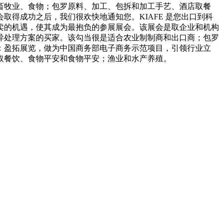
畜牧业、食物；包罗原料、加工、包拆和加工手艺、酒店取餐
得成功之后，我们很欢快地通知您。KIAFE 是您出口到科
卖的机遇，使其成为最抱负的参展展会。该展会是取企业和机构
异处理方案的买家。该勾当很是适合农业制制商和出口商；包罗
：盈拓展览，做为中国商务部电子商务示范项目，引领行业立
取餐饮、食物平安和食物平安；渔业和水产养殖。