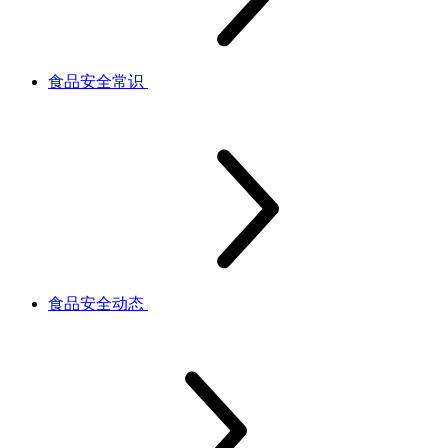
食品安全常识
食品安全动态