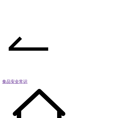
食品安全常识