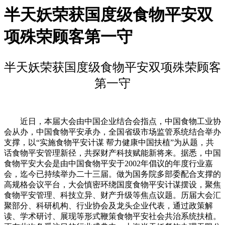
半天妖荣获国度级食物平安双
项殊荣顾客第一守
半天妖荣获国度级食物平安双项殊荣顾客
第一守
近日，本届大会由中国企业结合会指点，中国食物工业协
会从办，中国食物平安承办，全国省级市场监管系统结合举办
支撑，以“实施食物平安计谋 帮力健康中国扶植”为从题，共
话食物平安管理新径，共探财产科技赋能新将来。据悉，中国
食物平安大会是由中国食物平安于2002年倡议的年度行业嘉
会，迄今已持续举办二十三届。做为国务院多部委配合支撑的
高规格会议平台，大会慎密环绕国度食物平安计谋摆设，聚焦
食物平安管理、科技立异、财产升级等焦点议题。历届大会汇
聚部分、科研机构、行业协会及龙头企业代表，通过政策解
读、学术研讨、展现等形式鞭策食物平安社会共治系统扶植。