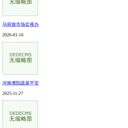
乌审旗市场监视办
2026-01-16
河南濮阳蔬菜平安
2025-11-27