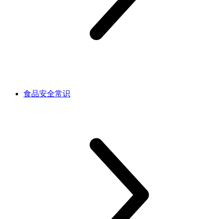
食品安全常识