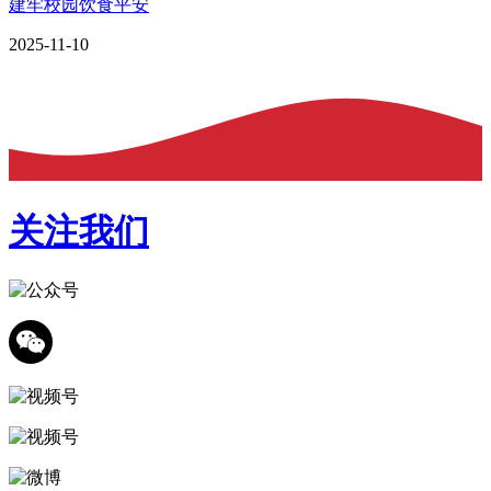
建牢校园饮食平安
2025-11-10
关注我们