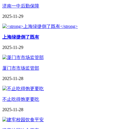
济南一中后勤保障
2025-11-29
上海绿捷倒了既有
2025-11-29
厦门市市场监管部
2025-11-28
不止吃得饱更要吃
2025-11-28