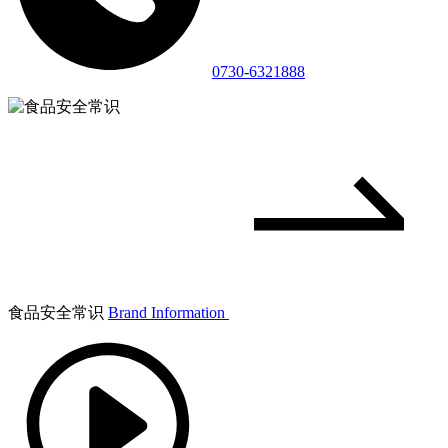
0730-6321888
食品安全常识
Brand Information