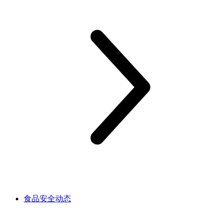
食品安全动态