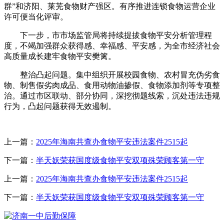
群”和济阳、莱芜食物财产强区。有序推进连锁食物运营企业
许可便当化评审。
下一步，市市场监管局将持续提拔食物平安分析管理程
度，不竭加强群众获得感、幸福感、平安感，为全市经济社会
高质量成长建牢食物平安樊篱。
整治凸起问题。集中组织开展校园食物、农村冒充伪劣食
物、制售假劣肉成品、食用动物油掺假、食物添加剂等专项整
治。通过市区联动、部分协同，深挖彻题线索，沉处违法违规
行为，凸起问题获得无效遏制。
上一篇：
2025年海南共查办食物平安违法案件2515起
下一篇：
半天妖荣获国度级食物平安双项殊荣顾客第一守
上一篇：
2025年海南共查办食物平安违法案件2515起
下一篇：
半天妖荣获国度级食物平安双项殊荣顾客第一守