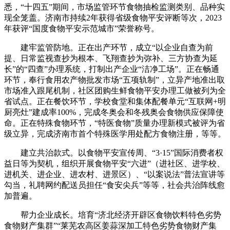
悉，“十四五”期间，市场监管环节食物抽检监测类别、品种实
现全笼盖。济南市持续2年获得省级食物平安评断等次，2023
年获评“国度食物平安示范城市”荣誉称号。
建牢监管防地。正在出产环节，成立“以企业自查为前
提、日常监视查抄为根本、飞翔查抄为弥补、三方协查为延
长”的“四查”办理系统，打制出产企业“洁净工场”。正在畅通
环节，奉行食用农产物批发市场“五项轨制”，立异产地准出取
市场准入跟尾机制，社区团购生鲜食物平安办理工做被列为全
省试点。正在餐饮环节，学校食堂和集体配餐单元“互联网+明
厨亮灶”建成率100%，完成冬奥会和冬残奥会食物供应保障使
命。正在特殊食物环节，“特医食物”质量办理新模式被评为省
级立异，完成济南市首个特殊医学用处配方食物注册，等等。
建立共治款式。以食物平安宣传周、“3·15”国际消费者权
益日等为契机，组织开展食物平安“六进”（进社区、进学校、
进机关、进企业、进农村、进景区）、“以案说法”普法宣讲等
勾当，礼聘网约配送员担任“食安尖兵”等等，社会共治阵线愈
加普遍。
帮力企业成长。培育“济北经济开辟区食物饮料特色劣势
食物财产集群”“莱芜农高区姜蒜深加工特色劣势食物财产集