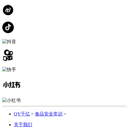
QY千亿
>
食品安全常识
>
关于我们