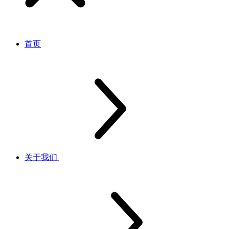
首页
关于我们