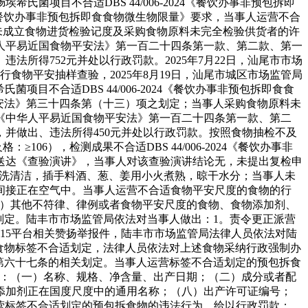
大肠埃希氏菌项目不合适DBS 44/006-2024《餐饮办事非预包拆即
024《餐饮办事非预包拆即食食物微生物限量》要求，当事人运营不合
未成立食物进货检验记度及采购食物原料未完全检验供货者的许
人平易近国食物平安法》第一百二十四条第一款、第二款、第一
所得752元并处以行政罚款。2025年7月22日，汕尾市市场
行食物平安抽样查验，2025年8月19日，汕尾市城区市场监管局
项目不合适DBS 44/006-2024《餐饮办事非预包拆即食食
安法》第三十四条第（十三）项之划定；当事人采购食物原料未
《中华人平易近国食物平安法》第一百二十四条第一款、第二
并做出、违法所得450元并处以行政罚款。按照食物抽检不及
≥106），检测成果不合适DBS 44/006-2024《餐饮办事非
送达《查验演讲》，当事人对该查验演讲结论无，未提出复检申
肉清洗清洁，插手料酒、葱、姜用小火煮熟，晾干水分；当事人未
间接正在空气中。当事人运营不合适食物平安尺度的食物的行
三）其他不符律、律例或者食物平安尺度的食物、食物添加剂、
划定。陆丰市市场监管局依法对当事人做出：1。责令更正派营
315平台相关赞扬举报件，陆丰市市场监管局法律人员依法对陆
述食物标签不合适划定，法律人员依法对上述食物采纳行政强制办
第六十七条的相关划定。当事人运营标签不合适划定的预包拆食
项：（一）名称、规格、净含量、出产日期；（二）成分或者配
添加剂正在国度尺度中的通用名称；（八）出产许可证编号；
营标签不合适划定的预包拆食物的违法行为，给以行政罚款；