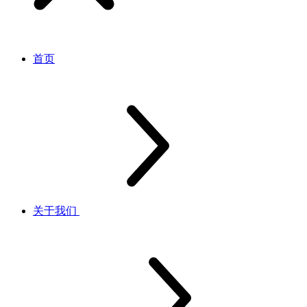
首页
关于我们