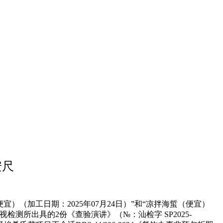
安尺
（加工日期：2025年07月24日）”和“凉拌海蜇（便宜）
检测所出具的2份《查验演讲》（№：汕检字 SP2025-