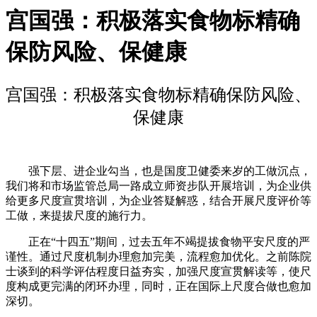
宫国强：积极落实食物标精确
保防风险、保健康
宫国强：积极落实食物标精确保防风险、
保健康
强下层、进企业勾当，也是国度卫健委来岁的工做沉点，
我们将和市场监管总局一路成立师资步队开展培训，为企业供
给更多尺度宣贯培训，为企业答疑解惑，结合开展尺度评价等
工做，来提拔尺度的施行力。
正在“十四五”期间，过去五年不竭提拔食物平安尺度的严
谨性。通过尺度机制办理愈加完美，流程愈加优化。之前陈院
士谈到的科学评估程度日益夯实，加强尺度宣贯解读等，使尺
度构成更完满的闭环办理，同时，正在国际上尺度合做也愈加
深切。