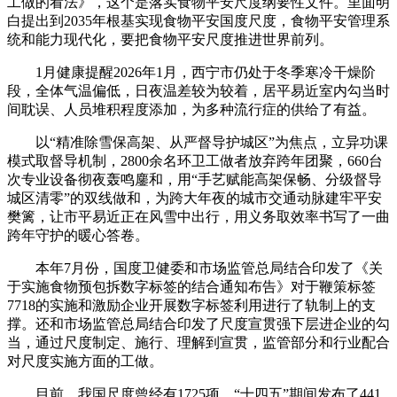
工做的看法》，这个是落实食物平安尺度纲要性文件。里面明
白提出到2035年根基实现食物平安国度尺度，食物平安管理系
统和能力现代化，要把食物平安尺度推进世界前列。
1月健康提醒2026年1月，西宁市仍处于冬季寒冷干燥阶
段，全体气温偏低，日夜温差较为较着，居平易近室内勾当时
间耽误、人员堆积程度添加，为多种流行症的供给了有益。
以“精准除雪保高架、从严督导护城区”为焦点，立异功课
模式取督导机制，2800余名环卫工做者放弃跨年团聚，660台
次专业设备彻夜轰鸣鏖和，用“手艺赋能高架保畅、分级督导
城区清零”的双线做和，为跨大年夜的城市交通动脉建牢平安
樊篱，让市平易近正在风雪中出行，用义务取效率书写了一曲
跨年守护的暖心答卷。
本年7月份，国度卫健委和市场监管总局结合印发了《关
于实施食物预包拆数字标签的结合通知布告》对于鞭策标签
7718的实施和激励企业开展数字标签利用进行了轨制上的支
撑。还和市场监管总局结合印发了尺度宣贯强下层进企业的勾
当，通过尺度制定、施行、理解到宣贯，监管部分和行业配合
对尺度实施方面的工做。
目前，我国尺度曾经有1725项，“十四五”期间发布了441