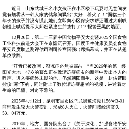
近日，山东武城三名小女孩正在小区楼下玩耍时无意间发
觉有烟雾从一邻人家的储藏间飘出“欠好，着火了！”面临三个
年长的孩子并没有慌乱她们立即向小区保安求帮还通过大喇叭
朝楼上喊话提示大师赶紧逃生并拨打了119报警熏黑的墙面。
12月26日，第二十三届中国食物平安大会暨2025全国食物
工业科技前进大会正在京隆沉召开。国度卫生健康委员会食物
平安尺度取监测评估司副司长宫国强出席揭幕式，并正在从题
单位致辞。
“汗青已被改写，渐冻症必然被霸占！”当2026年的第一缕
阳光大地，47岁的蔡磊正在致渐冻症病友的新年中发出本人的
呼声。进入疾病终末期的他，仍然朝阳而生。这是一封借帮眼
控仪“写”下的，同时附上了数位渐冻症患者的视频，讲述着对
生命的巴望、对奇不雅的。
2025年4月12日，昆明市呈贡区乌龙街道海湖1156号B-01
商铺发生较大火警变乱，形成8人灭亡，火警间接经济丧失
53。04万元。
2019年，地方、国务院出台了《关于深化，加强食物平安