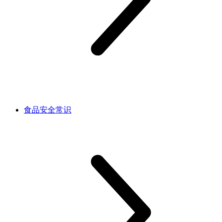
食品安全常识