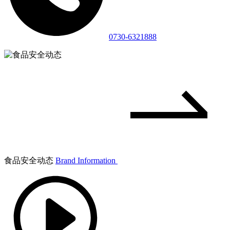
0730-6321888
食品安全动态
Brand Information