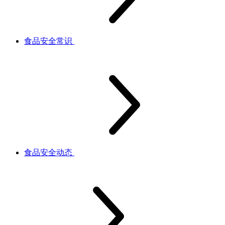
食品安全常识
食品安全动态