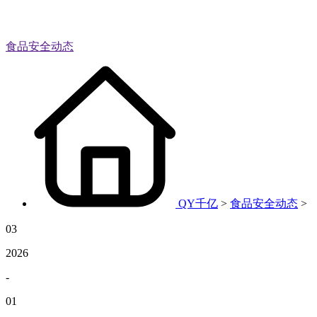
食品安全动态
QY千亿
>
食品安全动态
>
03
2026
-
01