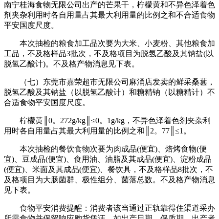
南宁桂海食物无限公司出产的芒果干，柠檬黄和不异色泽着色
剂夹杂利用时各自用量占其最大利用量的比例之和不合适食物
平安国度尺度。
本次抽检的粮食加工品次要为大米、小麦粉、其他粮食加
工品，不及格样品3批次，不及格项目为脱氢乙酸及其钠盐(以
脱氢乙酸计)。不及格产物消息见下表。
（七）东莞市嘉荣超市无限公司麻涌店发卖的鲜采桑葚，
脱氢乙酸及其钠盐（以脱氢乙酸计）和糖精钠（以糖精计）不
合适食物平安国度尺度。
柠檬黄║0。272g/kg║≤0。1g/kg，不异色泽着色剂夹杂利
用时各自用量占其最大利用量的比例之和║2。77║≤1。
本次抽检的餐饮食物次要为肉成品(便宜)、焙烤食物(便
宜)、豆成品(便宜)、食用油、油脂及其成品(便宜)、淀粉成品
(便宜)、米面及其成品(便宜)、餐饮具，不及格样品8批次，不
及格项目为大肠菌群、极性组分、菌落总数。不及格产物消息
见下表。
食物平安消费提醒：消费者该当通过正轨靠得住渠道采办
所需食物并保留响应购货凭证，如出产日期、保质期、出产者