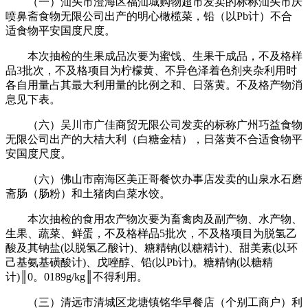
（一）汕头市澄海区福汕城购物超市发卖的标称汕头市庆
喷鼻斋食物无限公司出产的明心橄榄菜，铅（以Pb计）不合
适食物平安国度尺度。
本次抽检的生果成品次要为蜜饯、生果干成品，不及格样
品3批次，不及格项目为柠檬黄、不异色泽着色剂夹杂利用时
各自用量占其最大利用量的比例之和、日落黄。不及格产物消
息见下表。
（六）吴川市广佳商贸无限公司发卖的标称广州巧益食物
无限公司出产的大桔大利（白糖金桔），日落黄不合适食物平
安国度尺度。
（六）佛山市南海区美正哥餐饮办事店发卖的山泉水石磨
斋肠（肠粉）和土猪肉白菜水饺。
本次抽检的食用农产物次要为畜禽肉及副产物、水产物、
生果、蔬菜、鲜蛋，不及格样品5批次，不及格项目为脱氢乙
酸及其钠盐(以脱氢乙酸计)、糖精钠(以糖精计)、甜美素(以环
己基氨基磺酸计)、戊唑醇、铅(以Pb计)。糖精钠(以糖精
计)║0。0189g/kg║不得利用。
（三）清远市清城区龙塘镇铭华早餐店（个别工商户）利