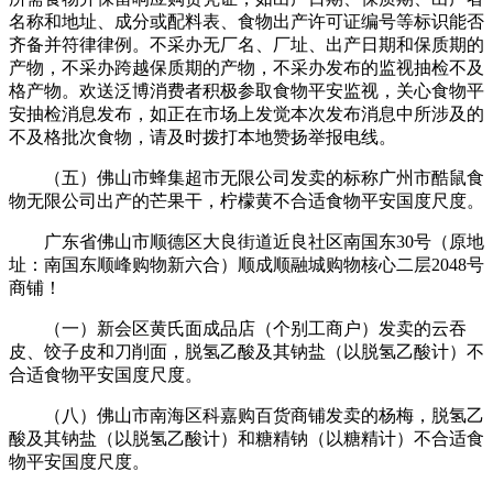
名称和地址、成分或配料表、食物出产许可证编号等标识能否
齐备并符律律例。不采办无厂名、厂址、出产日期和保质期的
产物，不采办跨越保质期的产物，不采办发布的监视抽检不及
格产物。欢送泛博消费者积极参取食物平安监视，关心食物平
安抽检消息发布，如正在市场上发觉本次发布消息中所涉及的
不及格批次食物，请及时拨打本地赞扬举报电线。
（五）佛山市蜂集超市无限公司发卖的标称广州市酷鼠食
物无限公司出产的芒果干，柠檬黄不合适食物平安国度尺度。
广东省佛山市顺德区大良街道近良社区南国东30号（原地
址：南国东顺峰购物新六合）顺成顺融城购物核心二层2048号
商铺！
（一）新会区黄氏面成品店（个别工商户）发卖的云吞
皮、饺子皮和刀削面，脱氢乙酸及其钠盐（以脱氢乙酸计）不
合适食物平安国度尺度。
（八）佛山市南海区科嘉购百货商铺发卖的杨梅，脱氢乙
酸及其钠盐（以脱氢乙酸计）和糖精钠（以糖精计）不合适食
物平安国度尺度。