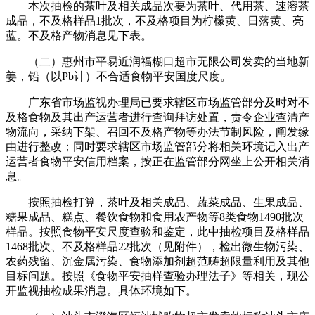
本次抽检的茶叶及相关成品次要为茶叶、代用茶、速溶茶
成品，不及格样品1批次，不及格项目为柠檬黄、日落黄、亮
蓝。不及格产物消息见下表。
（二）惠州市平易近润福糊口超市无限公司发卖的当地新
姜，铅（以Pb计）不合适食物平安国度尺度。
广东省市场监视办理局已要求辖区市场监管部分及时对不
及格食物及其出产运营者进行查询拜访处置，责令企业查清产
物流向，采纳下架、召回不及格产物等办法节制风险，阐发缘
由进行整改；同时要求辖区市场监管部分将相关环境记入出产
运营者食物平安信用档案，按正在监管部分网坐上公开相关消
息。
按照抽检打算，茶叶及相关成品、蔬菜成品、生果成品、
糖果成品、糕点、餐饮食物和食用农产物等8类食物1490批次
样品。按照食物平安尺度查验和鉴定，此中抽检项目及格样品
1468批次、不及格样品22批次（见附件），检出微生物污染、
农药残留、沉金属污染、食物添加剂超范畴超限量利用及其他
目标问题。按照《食物平安抽样查验办理法子》等相关，现公
开监视抽检成果消息。具体环境如下。