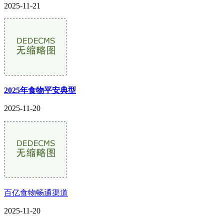
2025-11-21
2025年食物平安典型
2025-11-20
百亿食物畅通渠道
2025-11-20