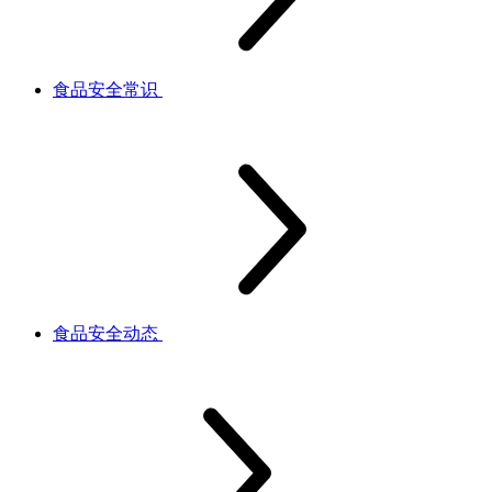
食品安全常识
食品安全动态