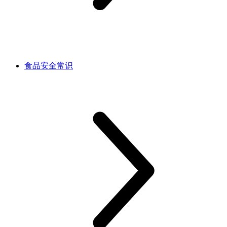
食品安全常识