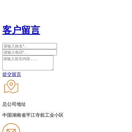
客户留言
提交留言
总公司地址
中国湖南省平江寺前工业小区