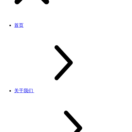
首页
关于我们