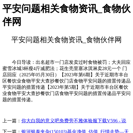
平安问题相关食物资讯_食物伙
伴网
平安问题相关食物资讯_食物伙伴网
今日导读：出名超市一门店发卖过时食物被罚；大夫回应
蜜雪冰城3杯瘦4斤减肥法；花生壳里塞冰淇淋卖28元一个 门
店回应（2025年05月30日）【2023年第6期】关于近期市丰台
区餐饮业食物平安大查抄餐饮门店食物平安问题的措置传递品
平安问题的措置传递【2023年第5期】关于近期市丰台区餐饮
业食物平安大查抄餐饮门店食物平安问题的措置传递品平安问
题的措置传递。
上一篇：
你大白我的意义吧免费旁不雅体验服下载V596 - 说
下一篇：
银河银泰夹杂(150103)基金净值_估值_行情走势—天