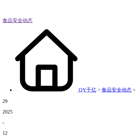
食品安全动态
QY千亿
>
食品安全动态
>
29
2025
-
12