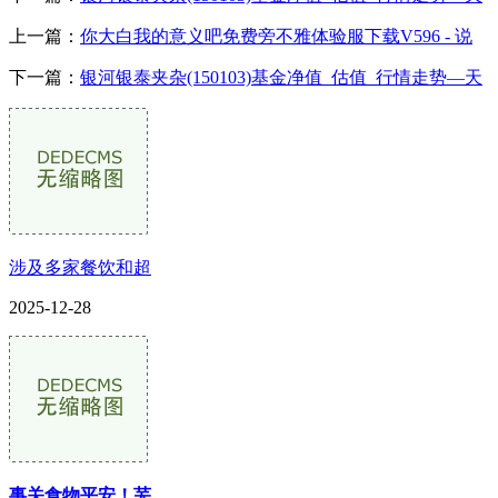
上一篇：
你大白我的意义吧免费旁不雅体验服下载V596 - 说
下一篇：
银河银泰夹杂(150103)基金净值_估值_行情走势—天
涉及多家餐饮和超
2025-12-28
事关食物平安！芜