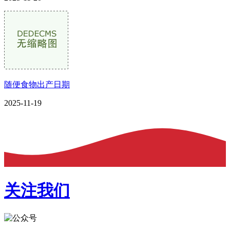
随便食物出产日期
2025-11-19
关注我们