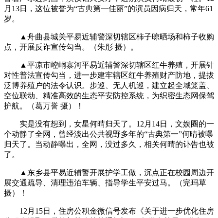
月13日，这位被誉为“古典第一佳丽”的演员因病归天，常年61
岁。
▲舟曲县城关平易近辅警深切辖区柿子晾晒场和柿子收购
点，开展反诈宣传勾当。（朱彤 摄）。
▲平凉市崆峒寨河平易近辅警深切辖区红牛养殖，开展针
对性普法宣传勾当，进一步建牢辖区红牛养殖财产防地，提拔
泛博养殖户的法令认识。步巡、无人机巡，建立起全域笼盖、
空位联动、精准高效的生态平安防控系统，为织密生态网保驾
护航。（葛万誉 摄）！
实是没有想到，女星何晴归天了。12月14日，文娱圈的一
个动静了全网，曾经淡出公共视野多年的“古典第一”何晴被曝
归天了。当动静曝出，全网，没过多久，相关何晴的讣告也被
了。
▲东乡县平易近辅警开展护学工做，沉点正在校园周边开
展交通疏导、清理违泊车辆、指导学生平安过马。（完玛草
摄）！
12月15日，住房公积金微信号发布《关于进一步优化住房