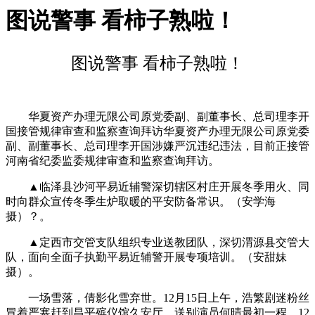
图说警事 看柿子熟啦！
图说警事 看柿子熟啦！
华夏资产办理无限公司原党委副、副董事长、总司理李开
国接管规律审查和监察查询拜访华夏资产办理无限公司原党委
副、副董事长、总司理李开国涉嫌严沉违纪违法，目前正接管
河南省纪委监委规律审查和监察查询拜访。
▲临泽县沙河平易近辅警深切辖区村庄开展冬季用火、同
时向群众宣传冬季生炉取暖的平安防备常识。（安学海
摄）？。
▲定西市交管支队组织专业送教团队，深切渭源县交管大
队，面向全面子执勤平易近辅警开展专项培训。（安甜妹
摄）。
一场雪落，倩影化雪弃世。12月15日上午，浩繁剧迷粉丝
冒着严寒赶到昌平殡仪馆久安厅，送别演员何晴最初一程。12