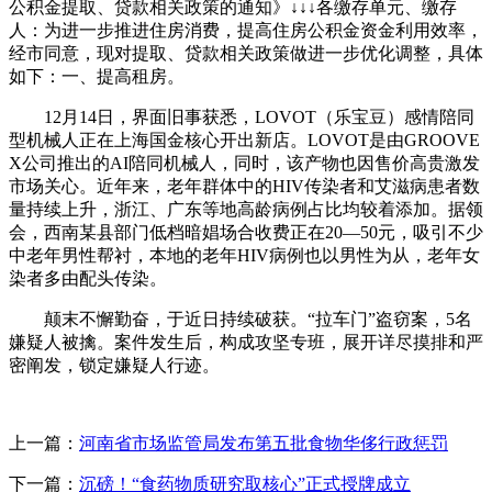
公积金提取、贷款相关政策的通知》↓↓↓各缴存单元、缴存
人：为进一步推进住房消费，提高住房公积金资金利用效率，
经市同意，现对提取、贷款相关政策做进一步优化调整，具体
如下：一、提高租房。
12月14日，界面旧事获悉，LOVOT（乐宝豆）感情陪同
型机械人正在上海国金核心开出新店。LOVOT是由GROOVE
X公司推出的AI陪同机械人，同时，该产物也因售价高贵激发
市场关心。近年来，老年群体中的HIV传染者和艾滋病患者数
量持续上升，浙江、广东等地高龄病例占比均较着添加。据领
会，西南某县部门低档暗娼场合收费正在20—50元，吸引不少
中老年男性帮衬，本地的老年HIV病例也以男性为从，老年女
染者多由配头传染。
颠末不懈勤奋，于近日持续破获。“拉车门”盗窃案，5名
嫌疑人被擒。案件发生后，构成攻坚专班，展开详尽摸排和严
密阐发，锁定嫌疑人行迹。
上一篇：
河南省市场监管局发布第五批食物华侈行政惩罚
下一篇：
沉磅！“食药物质研究取核心”正式授牌成立