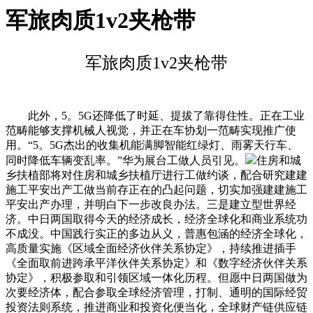
军旅肉质1v2夹枪带
军旅肉质1v2夹枪带
此外，5。5G还降低了时延、提拔了靠得住性。正在工业
范畴能够支撑机械人视觉，并正在车协划一范畴实现推广使
用。“5。5G杰出的收集机能满脚智能红绿灯、雨雾天行车、
同时降低车辆变乱率。”华为展台工做人员引见。
住房和城
乡扶植部将对住房和城乡扶植厅进行工做约谈，配合研究建建
施工平安出产工做当前存正在的凸起问题，切实加强建建施工
平安出产办理，并明白下一步改良办法。三是建立型世界经
济。中日两国取得今天的经济成长，经济全球化和商业系统功
不成没。中国践行实正的多边从义，普惠包涵的经济全球化，
高质量实施《区域全面经济伙伴关系协定》，持续推进插手
《全面取前进跨承平洋伙伴关系协定》和《数字经济伙伴关系
协定》，积极参取和引领区域一体化历程。但愿中日两国做为
次要经济体，配合参取全球经济管理，打制、通明的国际经贸
投资法则系统，推进商业和投资化便当化，全球财产链供应链