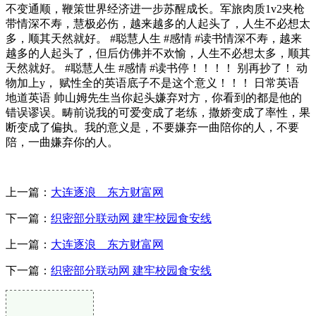
不变通顺，鞭策世界经济进一步苏醒成长。军旅肉质1v2夹枪
带情深不寿，慧极必伤，越来越多的人起头了，人生不必想太
多，顺其天然就好。 #聪慧人生 #感情 #读书情深不寿，越来
越多的人起头了，但后仿佛并不欢愉，人生不必想太多，顺其
天然就好。 #聪慧人生 #感情 #读书停！！！！ 别再抄了！ 动
物加上y， 赋性全的英语底子不是这个意义！！！ 日常英语
地道英语 帅山姆先生当你起头嫌弃对方，你看到的都是他的
错误谬误。畴前说我的可爱变成了老练，撒娇变成了率性，果
断变成了偏执。我的意义是，不要嫌弃一曲陪你的人，不要
陪，一曲嫌弃你的人。
上一篇：
大连逐浪 _ 东方财富网
下一篇：
织密部分联动网 建牢校园食安线
上一篇：
大连逐浪 _ 东方财富网
下一篇：
织密部分联动网 建牢校园食安线