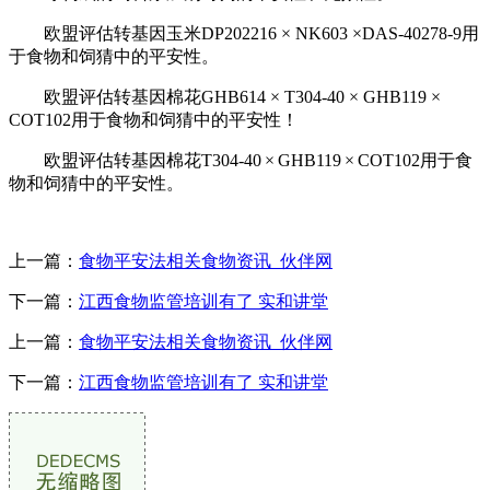
欧盟评估转基因玉米DP202216 × NK603 ×DAS-40278-9用
于食物和饲猜中的平安性。
欧盟评估转基因棉花GHB614 × T304-40 × GHB119 ×
COT102用于食物和饲猜中的平安性！
欧盟评估转基因棉花T304-40 × GHB119 × COT102用于食
物和饲猜中的平安性。
上一篇：
食物平安法相关食物资讯_伙伴网
下一篇：
江西食物监管培训有了 实和讲堂
上一篇：
食物平安法相关食物资讯_伙伴网
下一篇：
江西食物监管培训有了 实和讲堂