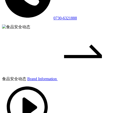
0730-6321888
食品安全动态
Brand Information