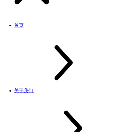
首页
关于我们