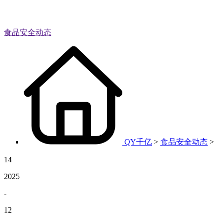
食品安全动态
QY千亿
>
食品安全动态
>
14
2025
-
12