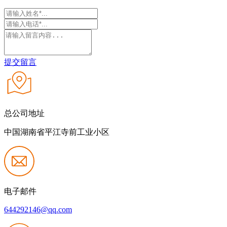
提交留言
总公司地址
中国湖南省平江寺前工业小区
电子邮件
644292146@qq.com