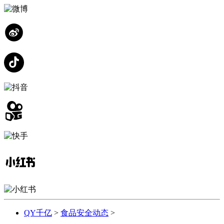
QY千亿
>
食品安全动态
>