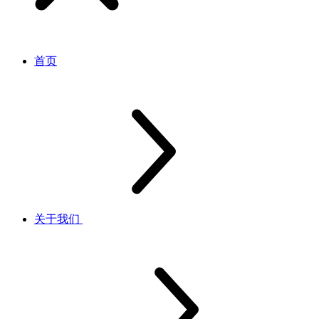
首页
关于我们