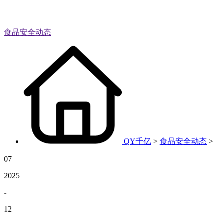
食品安全动态
QY千亿
>
食品安全动态
>
07
2025
-
12