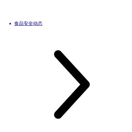
食品安全动态