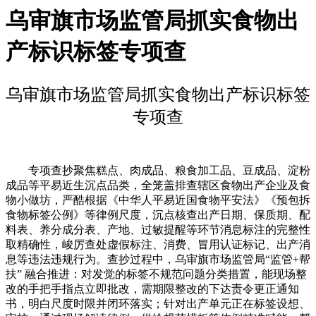
乌审旗市场监管局抓实食物出
产标识标签专项查
乌审旗市场监管局抓实食物出产标识标签
专项查
专项查抄聚焦糕点、肉成品、粮食加工品、豆成品、淀粉
成品等平易近生沉点品类，全笼盖排查辖区食物出产企业及食
物小做坊，严酷根据《中华人平易近国食物平安法》《预包拆
食物标签公例》等律例尺度，沉点核查出产日期、保质期、配
料表、养分成分表、产地、过敏提醒等环节消息标注的完整性
取精确性，峻厉查处虚假标注、消费、冒用认证标记、出产消
息等违法违规行为。查抄过程中，乌审旗市场监管局“监管+帮
扶” 融合推进：对发觉的标签不规范问题分类措置，能现场整
改的手把手指点立即批改，需期限整改的下达责令更正通知
书，明白尺度时限并闭环落实；针对出产单元正在标签设想、