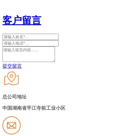
客户留言
提交留言
总公司地址
中国湖南省平江寺前工业小区