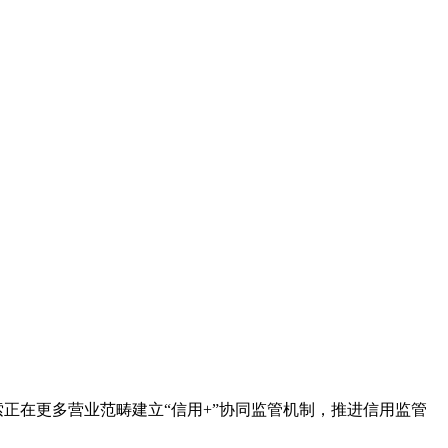
正在更多营业范畴建立“信用+”协同监管机制，推进信用监管