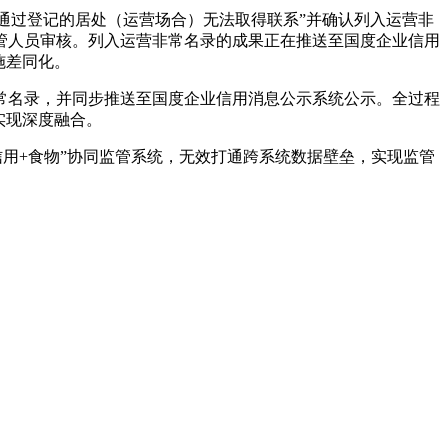
通过登记的居处（运营场合）无法取得联系”并确认列入运营非
管人员审核。列入运营非常名录的成果正在推送至国度企业信用
施差同化。
常名录，并同步推送至国度企业信用消息公示系统公示。全过程
实现深度融合。
用+食物”协同监管系统，无效打通跨系统数据壁垒，实现监管