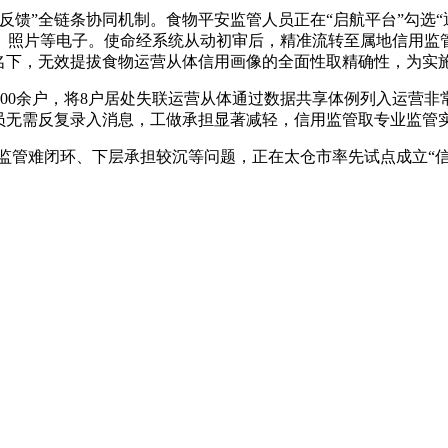
馈”全链条协同机制。食物平安监管人员正在“启航平台”勾选“
、照片等电子。使命经系统从动初审后，精准流转至属地信用监
名下，无效提拔食物运营从体信用画像的全面性取精确性，为实
0余户，将8户居处失联运营从体通过数据共享体例列入运营非
员无需反复录入消息，工做承担显著减轻，信用监管取专业监管
管难闭环、下层承担较沉等问题，正在太仓市率先试点成立“信