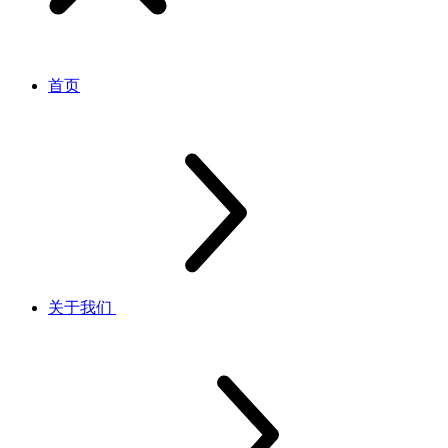
首页
关于我们