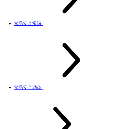
食品安全常识
食品安全动态