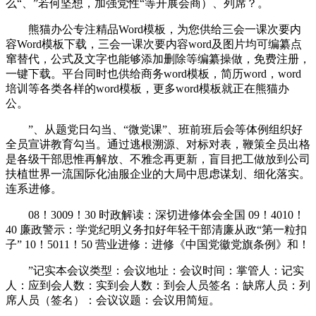
么“、”若何坚想，加强党性“等开展会商）、列席？。
熊猫办公专注精品Word模板，为您供给三会一课次要内
容Word模板下载，三会一课次要内容word及图片均可编纂点
窜替代，公式及文字也能够添加删除等编纂操做，免费注册，
一键下载。平台同时也供给商务word模板，简历word，word
培训等各类各样的word模板，更多word模板就正在熊猫办
公。
”、从题党日勾当、“微党课”、班前班后会等体例组织好
全员宣讲教育勾当。通过逃根溯源、对标对表，鞭策全员出格
是各级干部思惟再解放、不雅念再更新，盲目把工做放到公司
扶植世界一流国际化油服企业的大局中思虑谋划、细化落实。
连系进修。
08！3009！30 时政解读：深切进修体会全国 09！4010！
40 廉政警示：学党纪明义务扣好年轻干部清廉从政“第一粒扣
子” 10！5011！50 营业进修：进修《中国党徽党旗条例》和！
”记实本会议类型：会议地址：会议时间：掌管人：记实
人：应到会人数：实到会人数：到会人员签名：缺席人员：列
席人员（签名）：会议议题：会议用简短。