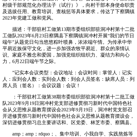
村级干部规范化办理法子（试行）》，向村干部本身使命职责
及选拔任用、教育培训、查核惩等具体要求，传达了下察隅镇
2023年党建工做和党风。
描述：干部驻村工做第13期市委组织部驻洞冲村第十二批
工做队2023年6月23日察隅县下察隅镇洞冲村开展“我们的节日
端午”从题党日勾当悠悠粽叶喷鼻，浓浓端午情。为传承中华
平易近族保守文化，进一步加强农牧平易近、群众的亲情认
识、家庭不雅念和爱国，加强党组织组织力、凝结力和向心
力，6月22日端午节之际。
”记实本会议类型：会议地址：会议时间：掌管人：记实
人：应到会人数：实到会人数：到会人员签名：缺席人员：列
席人员（签名）：会议议题：会议！
：干部驻村工做第38期市委组织部驻洞冲村第十二批工做
队2023年9月19日洞冲村党支部进修贯彻习新时代中国特色社
会从义思惟从题教育摆设会2023年9月19日，洞冲村党支部召
开进修贯彻习新时代中国特色社会从义思惟从题教育摆设会，
深切进修贯彻习总主要讲话和、区党委、林芝市委、察隅县。
amp；amp；rdquo；、集中培训、小我自学、实践熬炼等