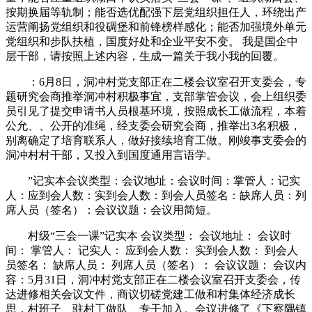
按期换届等轨制；能否选优配强下层党组织担任人，环绕出产
运营阐扬党组织和役碉堡和前锋榜样感化；能否加强境外单元
党组织和步队扶植，国度好处和企业平安不变。 我是国企中
层干部，请按照上述内容，生成一篇关于我小我的回覆。
：6月8日，洞冲村党支部正在二楼会议室召开支委会，专
题研究会商推举洞冲村积极事宜，支部掌管会议，会上组织委
员引见了提交申请书人员根基环境，按照成长工做流程，本着
公允、、公开的准绳，经支委会研究会商，推举出3名积极，
别离确定了培育联系人，做好接续培育工做。刚竣事支委会的
洞冲村村干部，又投入到国度通用言语学。
”记实本会议类型：会议地址：会议时间：掌管人：记实
人：应到会人数：实到会人数：到会人员签名：缺席人员：列
席人员（签名）：会议议题：会议用简短。
村级“三会一课”记实本 会议类型： 会议地址： 会议时
间： 掌管人： 记实人： 应到会人数： 实到会人数： 到会人
员签名： 缺席人员： 列席人员（签名）： 会议议题： 会议内
容：5月31日，洞冲村党支部正在二楼会议室召开支委会，传
达进修相关会议文件，商议切磋党建工做和村集体经济成长
思，村班子、驻村工做队、专干加入。会议进修了《下察隅镇