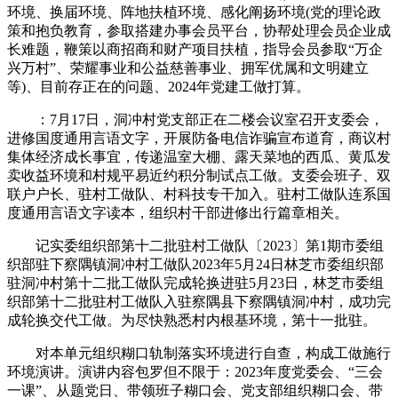
环境、换届环境、阵地扶植环境、感化阐扬环境(党的理论政
策和抱负教育，参取搭建办事会员平台，协帮处理会员企业成
长难题，鞭策以商招商和财产项目扶植，指导会员参取“万企
兴万村”、荣耀事业和公益慈善事业、拥军优属和文明建立
等)、目前存正在的问题、2024年党建工做打算。
：7月17日，洞冲村党支部正在二楼会议室召开支委会，
进修国度通用言语文字，开展防备电信诈骗宣布道育，商议村
集体经济成长事宜，传递温室大棚、露天菜地的西瓜、黄瓜发
卖收益环境和村规平易近约积分制试点工做。支委会班子、双
联户户长、驻村工做队、村科技专干加入。驻村工做队连系国
度通用言语文字读本，组织村干部进修出行篇章相关。
记实委组织部第十二批驻村工做队〔2023〕第1期市委组
织部驻下察隅镇洞冲村工做队2023年5月24日林芝市委组织部
驻洞冲村第十二批工做队完成轮换进驻5月23日，林芝市委组
织部第十二批驻村工做队入驻察隅县下察隅镇洞冲村，成功完
成轮换交代工做。为尽快熟悉村内根基环境，第十一批驻。
对本单元组织糊口轨制落实环境进行自查，构成工做施行
环境演讲。演讲内容包罗但不限于：2023年度党委会、“三会
一课”、从题党日、带领班子糊口会、党支部组织糊口会、带