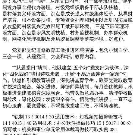
境；规范“三会一课”、从题党日勾当、村干部坐班值班、便平
易近办事全程代办署理、村级党组织后备干部步队扶植、 二
是村落复兴环境方面。沉点是成长强大村级集体经济、从导财
产培育、根本设备扶植、专项资金办理和利用以及巩固拓展脱
贫攻坚同村落复兴无效跟尾工做开展环境。 三是下层管理环
境方面。沉点是乡风文明扶植、村务监视机制、办事群众机
制、网格化管理机制及矛盾胶葛调整等落实环境，沉点户。
党支部党纪进修教育工做推进环境演讲，包含小我自学、
三会一课、从题党日、大会和培训教育内容。
”“从题党日”轨制，他以建立“五个好”党支部为载体，深
化“四化四好”培根铸魂步履，开展“平易近族连合一家亲”勾
当。以思惟引领教育讲授，深化讲堂育学生，鞭策党建取教育
讲授深度融合。落实进修、师德师风轨制，每月选优教师，积
极推进党建取德育深度融合。他带头做意愿办事，清理学校四
周垃圾，绿化校园；发扬艰辛奋斗。悟党性抓讲授；一直不忘
初心服膺，爱党爱教，不竭提拔党建工做，不竭铸魂教。
”轨制 13！3014！30 适用技术：短视频拍摄剪辑技巧
14！4015！40 适用技术：办公软件操做技巧 15！5017！00 公
函写做：机关和事业单元常用体裁写做技巧取实例 08！