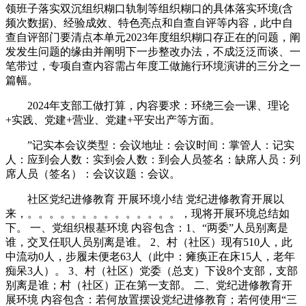
领班子落实双沉组织糊口轨制等组织糊口的具体落实环境(含
频次数据)、经验成效、特色亮点和自查自评等内容，此中自
查自评部门要清点本单元2023年度组织糊口存正在的问题，阐
发发生问题的缘由并阐明下一步整改办法，不成泛泛而谈、一
笔带过，专项自查内容需占年度工做施行环境演讲的三分之一
篇幅。
2024年支部工做打算，内容要求：环绕三会一课、理论
+实践、党建+营业、党建+平安出产等方面。
”记实本会议类型：会议地址：会议时间：掌管人：记实
人：应到会人数：实到会人数：到会人员签名：缺席人员：列
席人员（签名）：会议议题：会议。
社区党纪进修教育 开展环境小结 党纪进修教育开展以
来，。。。。。。。。。。。。。。，现将开展环境总结如
下。 一、党组织根基环境 内容包含：1、“两委”人员别离是
谁，交叉任职人员别离是谁。 2、村（社区）现有510人，此
中流动0人，步履未便老63人（此中：瘫痪正在床15人，老年
痴呆3人）。 3、村（社区）党委（总支）下设8个支部，支部
别离是谁；村（社区）正在第一支部。 二、党纪进修教育开
展环境 内容包含：若何放置摆设党纪进修教育；若何使用“三