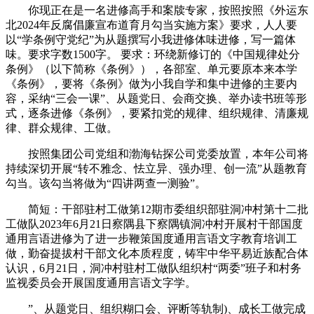
你现正在是一名进修高手和案牍专家，按照按照《外运东
北2024年反腐倡廉宣布道育月勾当实施方案》要求，人人要
以“学条例守党纪”为从题撰写小我进修体味进修，写一篇体
味。要求字数1500字。 要求：环绕新修订的《中国规律处分
条例》（以下简称《条例》），各部室、单元要原本来本学
《条例》，要将《条例》做为小我自学和集中进修的主要内
容，采纳“三会一课”、从题党日、会商交换、举办读书班等形
式，逐条进修《条例》，要紧扣党的规律、组织规律、清廉规
律、群众规律、工做。
按照集团公司党组和渤海钻探公司党委放置，本年公司将
持续深切开展“转不雅念、怯立异、强办理、创一流”从题教育
勾当。该勾当将做为“四讲两查一测验”。
简短：干部驻村工做第12期市委组织部驻洞冲村第十二批
工做队2023年6月21日察隅县下察隅镇洞冲村开展村干部国度
通用言语进修为了进一步鞭策国度通用言语文字教育培训工
做，勤奋提拔村干部文化本质程度，铸牢中华平易近族配合体
认识，6月21日，洞冲村驻村工做队组织村“两委”班子和村务
监视委员会开展国度通用言语文字学。
”、从题党日、组织糊口会、评断等轨制)、成长工做完成