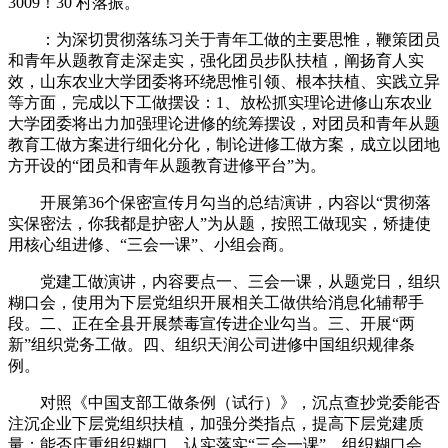
3009！30 村落振。
：为深切贯彻落练习关于青年工做的主要思惟，鞭策团员
和青年从题教育走深走实，强化团员步队扶植，阐扬育人实
效，山东农业大学团委将环绕思惟引领、根本扶植、实践立异
等方面，完成以下工做摆设：1、放松抓实理论进修山东农业
大学团委将出力加强理论进修的统筹摆设，对团员和青年从题
教育工做方案进行细化分化，制论进修工做方案，成立以团地
方开设的“团员和青年从题教育进修平台”为。
开展第36个保密宣传月勾当的总结演讲，内容以“贯彻落
实保密法，你我都是护密人”为从题，按照工做现实，矫捷使
用核心组进修、“三会一课”、小组会商。
党建工做演讲，内容要点一、三会一课，从题党日，组织
糊口会，使用为下层党组织开展相关工做供给消息化辅帮手
段。二、正在全县开展禁毒宣传进企业勾当。三、开展“两
新”组织党务工做。四、组织天润公司进修中国组织规律条
例。
对照《中国支部工做条例（试行）》，沉点查抄党委能否
注沉企业下层党组织扶植，加强分类指点，提高下层党建质
量；能否庄重组织糊口，认实落实“三会一课”、组织糊口会、