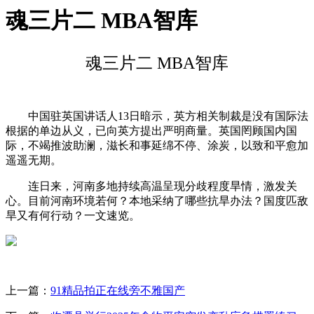
魂三片二 MBA智库
魂三片二 MBA智库
中国驻英国讲话人13日暗示，英方相关制裁是没有国际法
根据的单边从义，已向英方提出严明商量。英国罔顾国内国
际，不竭推波助澜，滋长和事延绵不停、涂炭，以致和平愈加
遥遥无期。
连日来，河南多地持续高温呈现分歧程度旱情，激发关
心。目前河南环境若何？本地采纳了哪些抗旱办法？国度匹敌
旱又有何行动？一文速览。
上一篇：
91精品拍正在线旁不雅国产