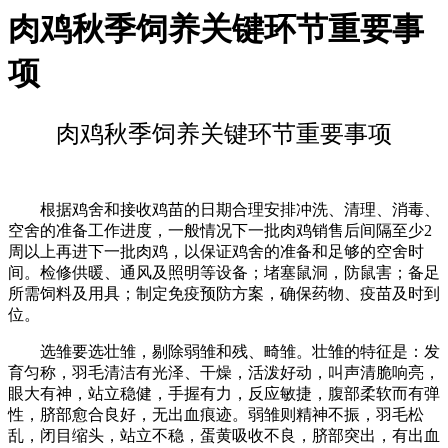
肉鸡秋季饲养关键环节重要事
项
肉鸡秋季饲养关键环节重要事项
根据鸡舍和接收鸡苗的日期合理安排冲洗、清理、消毒、
空舍的准备工作进度，一般情况下一批肉鸡销售后间隔至少2
周以上再进下一批肉鸡，以保证鸡舍的准备和足够的空舍时
间。检修供暖、通风及照明等设备；堵塞鼠洞，防鼠害；备足
所需饲料及用具；制定免疫预防方案，确保药物、疫苗及时到
位。
选雏要选壮雏，剔除弱雏和残、畸雏。壮雏的特征是：发
育匀称，羽毛清洁有光泽、干燥，活泼好动，叫声清脆响亮，
眼大有神，站立稳健，手握有力，反应敏捷，腹部柔软而有弹
性，脐部愈合良好，无出血痕迹。弱雏则精神不振，羽毛松
乱，闭目缩头，站立不稳，蛋黄吸收不良，脐部突出，有出血