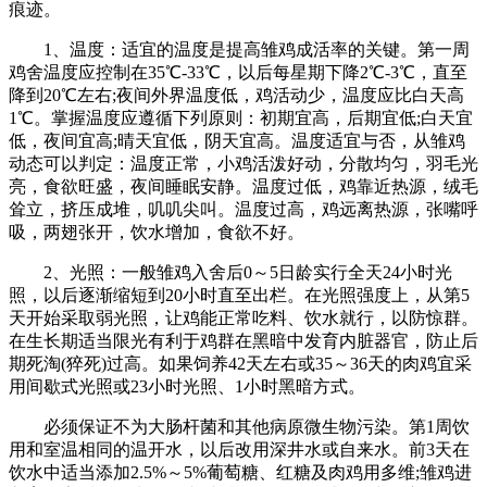
痕迹。
1、温度：适宜的温度是提高雏鸡成活率的关键。第一周
鸡舍温度应控制在35℃-33℃，以后每星期下降2℃-3℃，直至
降到20℃左右;夜间外界温度低，鸡活动少，温度应比白天高
1℃。掌握温度应遵循下列原则：初期宜高，后期宜低;白天宜
低，夜间宜高;晴天宜低，阴天宜高。温度适宜与否，从雏鸡
动态可以判定：温度正常，小鸡活泼好动，分散均匀，羽毛光
亮，食欲旺盛，夜间睡眠安静。温度过低，鸡靠近热源，绒毛
耸立，挤压成堆，叽叽尖叫。温度过高，鸡远离热源，张嘴呼
吸，两翅张开，饮水增加，食欲不好。
2、光照：一般雏鸡入舍后0～5日龄实行全天24小时光
照，以后逐渐缩短到20小时直至出栏。在光照强度上，从第5
天开始采取弱光照，让鸡能正常吃料、饮水就行，以防惊群。
在生长期适当限光有利于鸡群在黑暗中发育内脏器官，防止后
期死淘(猝死)过高。如果饲养42天左右或35～36天的肉鸡宜采
用间歇式光照或23小时光照、1小时黑暗方式。
必须保证不为大肠杆菌和其他病原微生物污染。第1周饮
用和室温相同的温开水，以后改用深井水或自来水。前3天在
饮水中适当添加2.5%～5%葡萄糖、红糖及肉鸡用多维;雏鸡进