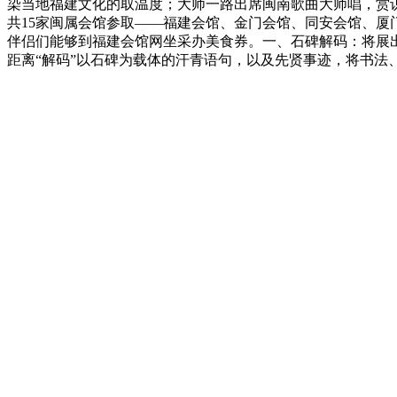
染当地福建文化的取温度；大师一路出席闽南歌曲大师唱，赏
共15家闽属会馆参取——福建会馆、金门会馆、同安会馆、
伴侣们能够到福建会馆网坐采办美食券。一、石碑解码：将展
距离“解码”以石碑为载体的汗青语句，以及先贤事迹，将书法