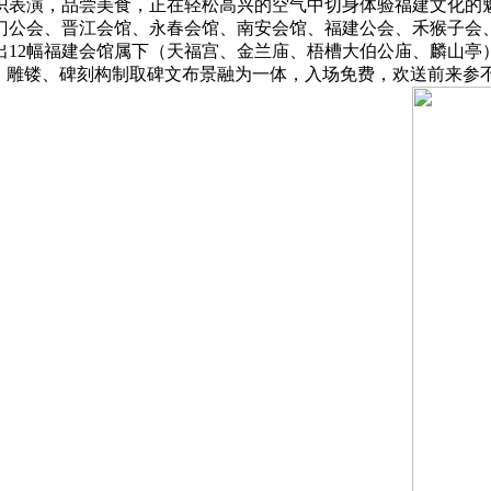
识表演，品尝美食，正在轻松高兴的空气中切身体验福建文化的
厦门公会、晋江会馆、永春会馆、南安会馆、福建公会、禾猴子会
出12幅福建会馆属下（天福宫、金兰庙、梧槽大伯公庙、麟山亭
、雕镂、碑刻构制取碑文布景融为一体，入场免费，欢送前来参不