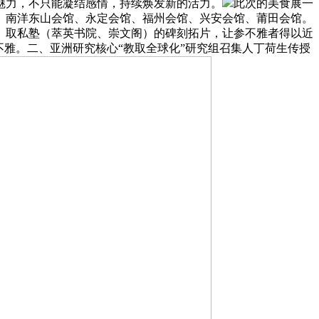
魅力，不只能凝结感情，持续焕发新的活力。
此次的美食展一
、南洋东山会馆、永定会馆、福州会馆、兴安会馆、莆田会馆。
）取私塾（萃英书院、崇文阁）的碑刻拓片，让参不雅者得以近
雅。二、亚洲研究核心“教取全球化”研究组召集人丁荷生传授