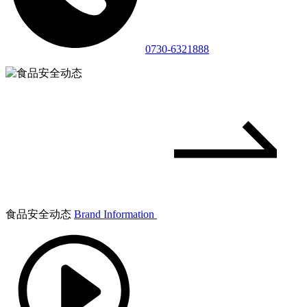
0730-6321888
食品安全动态
Brand Information