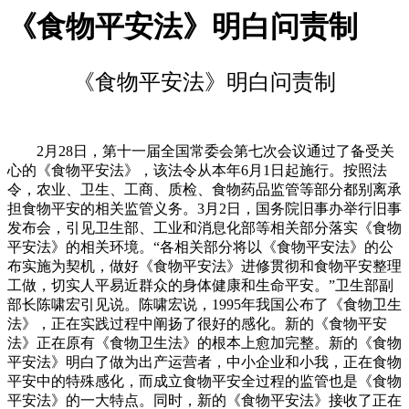
《食物平安法》明白问责制
《食物平安法》明白问责制
2月28日，第十一届全国常委会第七次会议通过了备受关
心的《食物平安法》，该法令从本年6月1日起施行。按照法
令，农业、卫生、工商、质检、食物药品监管等部分都别离承
担食物平安的相关监管义务。3月2日，国务院旧事办举行旧事
发布会，引见卫生部、工业和消息化部等相关部分落实《食物
平安法》的相关环境。“各相关部分将以《食物平安法》的公
布实施为契机，做好《食物平安法》进修贯彻和食物平安整理
工做，切实人平易近群众的身体健康和生命平安。”卫生部副
部长陈啸宏引见说。陈啸宏说，1995年我国公布了《食物卫生
法》，正在实践过程中阐扬了很好的感化。新的《食物平安
法》正在原有《食物卫生法》的根本上愈加完整。新的《食物
平安法》明白了做为出产运营者，中小企业和小我，正在食物
平安中的特殊感化，而成立食物平安全过程的监管也是《食物
平安法》的一大特点。同时，新的《食物平安法》接收了正在