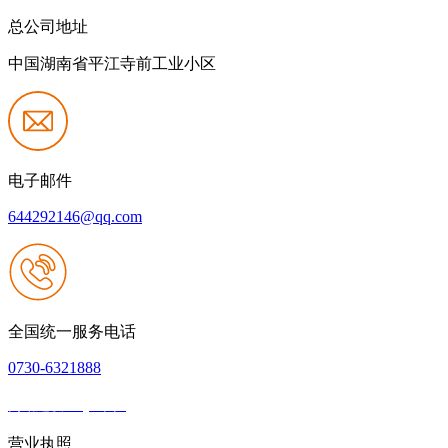
总公司地址
中国湖南省平江寺前工业小区
电子邮件
644292146@qq.com
全国统一服务电话
0730-6321888
网站建设：QY千亿
|
网站地图
本网站支持IPV6
营业执照