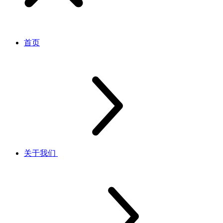
首页
关于我们