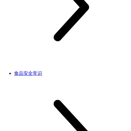
食品安全常识