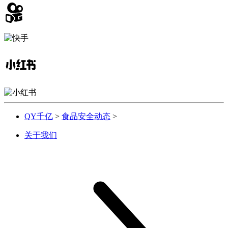
QY千亿
>
食品安全动态
>
关于我们