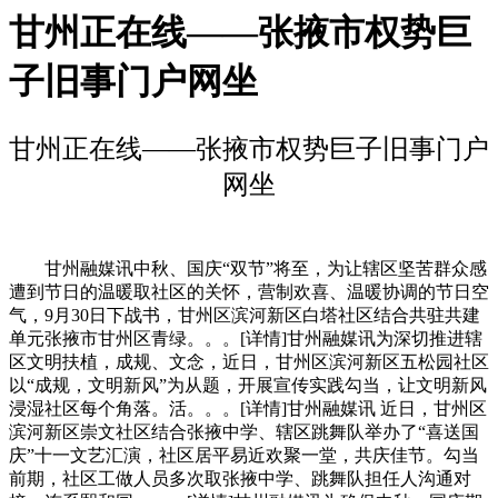
甘州正在线——张掖市权势巨
子旧事门户网坐
甘州正在线——张掖市权势巨子旧事门户
网坐
甘州融媒讯中秋、国庆“双节”将至，为让辖区坚苦群众感
遭到节日的温暖取社区的关怀，营制欢喜、温暖协调的节日空
气，9月30日下战书，甘州区滨河新区白塔社区结合共驻共建
单元张掖市甘州区青绿。。。[详情]甘州融媒讯为深切推进辖
区文明扶植，成规、文念，近日，甘州区滨河新区五松园社区
以“成规，文明新风”为从题，开展宣传实践勾当，让文明新风
浸湿社区每个角落。活。。。[详情]甘州融媒讯 近日，甘州区
滨河新区崇文社区结合张掖中学、辖区跳舞队举办了“喜送国
庆”十一文艺汇演，社区居平易近欢聚一堂，共庆佳节。勾当
前期，社区工做人员多次取张掖中学、跳舞队担任人沟通对