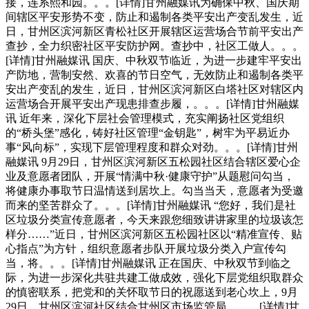
接，连系熙和园。。。[详情]甘州融媒讯为确保中秋、国庆期
间辖区平安形势不变，防止和遏制各类平安出产变乱发生，近
日，甘州区滨河新区青松社区开展辖区运营场合节前平安出产
查抄，全力织密社区平安防护网。查抄中，社区工做人。。。
[详情]甘州融媒讯 国庆、中秋双节临近，为进一步建牢平安出
产防地，营制安然、欢喜的节日空气，无效防止和遏制各类平
安出产变乱的发生，近日，甘州区滨河新区白塔社区对辖区内
运营场合开展平安出产现患排查步履，。。。[详情]甘州融媒
讯 近年来，深化下层社会管理模式，充实阐扬社区党组织
的“桥头堡”感化，铸好社区管理“金钥匙”，树牢为平易近办
事“风向标”，实现下层管理程度和群众对劲。。。[详情]甘州
融媒讯 9月29日，甘州区滨河新区五松园社区结合辖区爱心企
业及意愿者团队，开展“情满中秋·健康守护”从题慰问勾当，
将健康办事取节日温情送到居坎上。勾当当天，意愿者为受邀
而来的坚苦群众了。。。[详情]甘州融媒讯 “您好，我们是社
区垃圾分类宣传意愿者，今天来跟您细致讲讲家里的垃圾该怎
样分……”近日，甘州区滨河新区五松园社区以“精准宣传、贴
心指点”为方针，组织意愿者步队开展垃圾分类入户宣传勾
当，将。。。[详情]甘州融媒讯 正在国庆、中秋双节到临之
际，为进一步深化共驻共建工做成效，强化下层党组织取群众
的慎密联系，把党和的关怀取节日的祝愿送到老心坎上，9月
29日，甘州区滨河社区结合甘州区市场监管局。。。[详情]甘