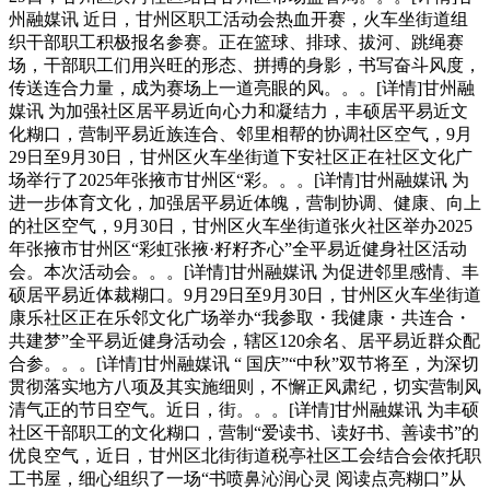
州融媒讯 近日，甘州区职工活动会热血开赛，火车坐街道组
织干部职工积极报名参赛。正在篮球、排球、拔河、跳绳赛
场，干部职工们用兴旺的形态、拼搏的身影，书写奋斗风度，
传送连合力量，成为赛场上一道亮眼的风。。。[详情]甘州融
媒讯 为加强社区居平易近向心力和凝结力，丰硕居平易近文
化糊口，营制平易近族连合、邻里相帮的协调社区空气，9月
29日至9月30日，甘州区火车坐街道下安社区正在社区文化广
场举行了2025年张掖市甘州区“彩。。。[详情]甘州融媒讯 为
进一步体育文化，加强居平易近体魄，营制协调、健康、向上
的社区空气，9月30日，甘州区火车坐街道张火社区举办2025
年张掖市甘州区“彩虹张掖·籽籽齐心”全平易近健身社区活动
会。本次活动会。。。[详情]甘州融媒讯 为促进邻里感情、丰
硕居平易近体裁糊口。9月29日至9月30日，甘州区火车坐街道
康乐社区正在乐邻文化广场举办“我参取・我健康・共连合・
共建梦”全平易近健身活动会，辖区120余名、居平易近群众配
合参。。。[详情]甘州融媒讯 “ 国庆”“中秋”双节将至，为深切
贯彻落实地方八项及其实施细则，不懈正风肃纪，切实营制风
清气正的节日空气。近日，街。。。[详情]甘州融媒讯 为丰硕
社区干部职工的文化糊口，营制“爱读书、读好书、善读书”的
优良空气，近日，甘州区北街街道税亭社区工会结合会依托职
工书屋，细心组织了一场“书喷鼻沁润心灵 阅读点亮糊口”从