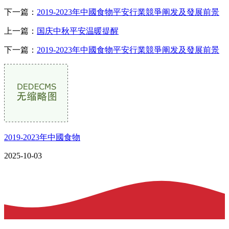
下一篇：
2019-2023年中國食物平安行業競爭阐发及發展前景
上一篇：
国庆中秋平安温暖提醒
下一篇：
2019-2023年中國食物平安行業競爭阐发及發展前景
2019-2023年中國食物
2025-10-03