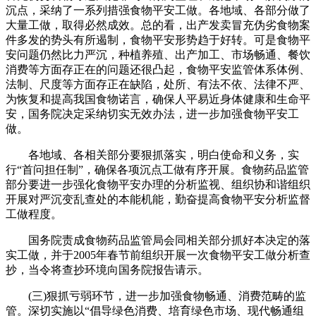
沉点，采纳了一系列措强食物平安工做。各地域、各部分做了
大量工做，取得必然成效。总的看，出产发卖冒充伪劣食物案
件多发的势头有所遏制，食物平安形势趋于好转。可是食物平
安问题仍然比力严沉，种植养殖、出产加工、市场畅通、餐饮
消费等方面存正在的问题还很凸起，食物平安监管体系体例、
法制、尺度等方面存正在缺陷，处所、有法不依、法律不严、
为恢复和提高我国食物诺言，确保人平易近身体健康和生命平
安，国务院决定采纳切实无效办法，进一步加强食物平安工
做。
各地域、各相关部分要狠抓落实，明白使命和义务，实
行“首问担任制”，确保各项沉点工做有序开展。食物药品监管
部分要进一步强化食物平安办理的分析监视、组织协和谐组织
开展对严沉变乱查处的本能机能，勤奋提高食物平安分析监督
工做程度。
国务院责成食物药品监管局会同相关部分抓好本决定的落
实工做，并于2005年春节前组织开展一次食物平安工做分析查
抄，当令将查抄环境向国务院报告请示。
(三)狠抓亏弱环节，进一步加强食物畅通、消费范畴的监
管。深切实施以“倡导绿色消费、培育绿色市场、现代畅通组