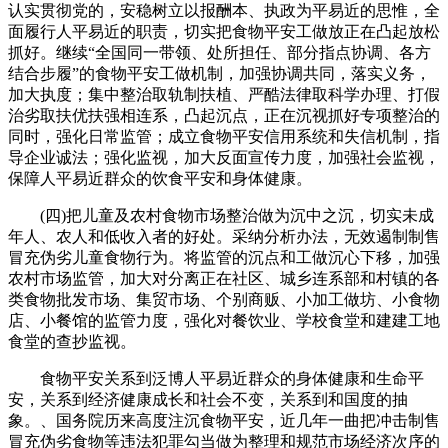
认实贯彻党的，安稳树立以报酬本、执政为平易近的思惟，全
面履行人平易近的职责，切实把食物平安工做放正在凸起放松
抓好。继续“全国同一带领、处所担任、部分指点协调、各方
结合步履”的食物平安工做机制，加强协调共同，落实义务，
加大执度；集中整治取轨制扶植、严酷法律取科学办理、打假
治劣取扶优扶强相连系，凸起沉点，正在沉视抓好专项整治的
同时，强化日常监管；成立食物平安信用系统和失信机制，指
导企业诚法；强化监视，加大反面宣传力度，加强社会监视，
保障人平易近群众的饮食平安和身体健康。
(四)把儿童及农村食物市场整治做为沉中之沉，切实未成
年人、农人和低收入者的好处。采纳分析办法，无效遏制制售
冒充伪劣儿童食物行为。将监管的沉点和工做沉心下移，加强
农村市场监管，加大对分离正在社区、城乡连系部和村镇的各
类食物批发市场、集贸市场、个别商贩、小加工做坊、小食物
店、小餐馆的监管力度，强化对餐饮业、学校食堂和建建工地
食堂的查抄监视。
食物平安关系到泛博人平易近群众的身体健康和生命平
安，关系到经济健康成长和社会不变，关系到和国度的抽
象。、国务院历来高度注沉食物平安，近几年一曲把冲击制售
冒充伪劣食物等违法犯罪勾当做为整理和规范市场经济次序的