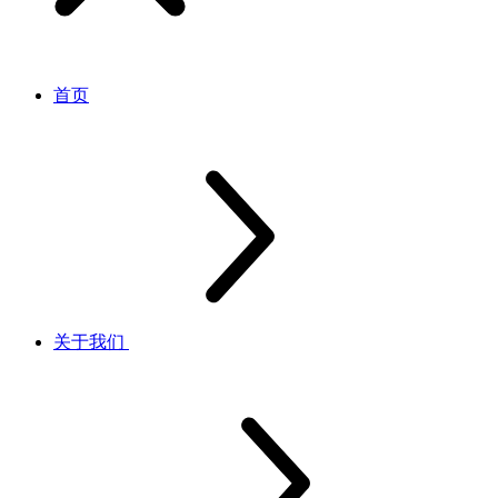
首页
关于我们