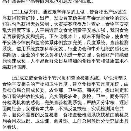
品和蔬菜两个品种做为规范消息发布的试点。
(二)工做方针。通过艰辛详尽的工做，使食物出产运营次
序获得较着好转，出产、发卖冒充伪劣和有毒无害食物的违法
犯罪勾当获得无效遏制，大案要案获得及时查处，食物平安变
乱大幅度下降，人平易近群众食物消费平安感加强，我国食物
诺言获得恢复和提高。正在此根本上，颠末不懈勤奋，使食物
平安法令律例和监管体系体例愈加完美，尺度系统、查验检测
系统、信用系统愈加科学无效，行业协会和中介组织的感化充
实阐扬，企业的平安义务和认识进一步加强，食物财产持续健
康快速成长，人平易近群众日益增加的食物平安和健康需求不
竭获得满脚。
(五)成立健全食物平安尺度和查验检测系统。尽快清理取
食物平安相关的产物和卫生尺度，建立食物平安尺度系统，由
质检总局会同成长委、农业部、卫生部、商务部、提出制定和
修订看法并放松实施。充实阐扬农业、质检、卫生、商务等部
分检测机构的感化，完美查验检测系统，严酷天分审核，逐渐
面向社会，实现资本共享，不搞反复扶植；实现检测消息共
享，避免不需要的反复检测。食物查验检测系统扶植由质检总
局会同农业部、卫生部、商务部、工商总局等部分研究提出具
体看法。