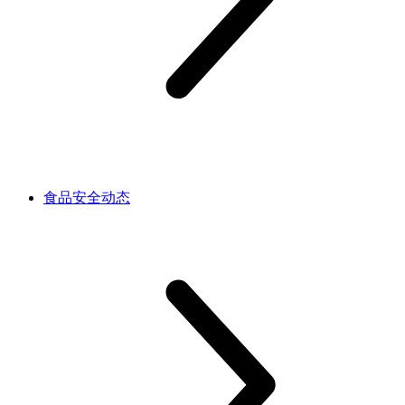
食品安全动态