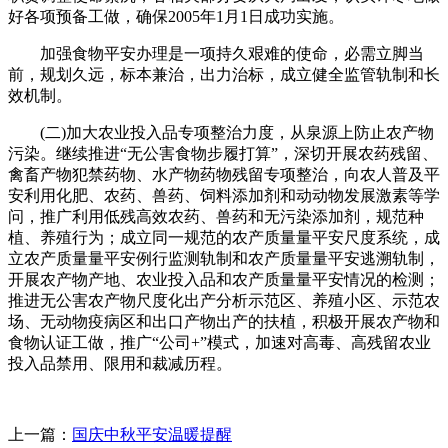
好各项预备工做，确保2005年1月1日成功实施。
加强食物平安办理是一项持久艰难的使命，必需立脚当
前，规划久远，标本兼治，出力治标，成立健全监管轨制和长
效机制。
(二)加大农业投入品专项整治力度，从泉源上防止农产物
污染。继续推进“无公害食物步履打算”，深切开展农药残留、
禽畜产物犯禁药物、水产物药物残留专项整治，向农人普及平
安利用化肥、农药、兽药、饲料添加剂和动动物发展激素等学
问，推广利用低残高效农药、兽药和无污染添加剂，规范种
植、养殖行为；成立同一规范的农产质量量平安尺度系统，成
立农产质量量平安例行监测轨制和农产质量量平安逃溯轨制，
开展农产物产地、农业投入品和农产质量量平安情况的检测；
推进无公害农产物尺度化出产分析示范区、养殖小区、示范农
场、无动物疫病区和出口产物出产的扶植，积极开展农产物和
食物认证工做，推广“公司+”模式，加速对高毒、高残留农业
投入品禁用、限用和裁减历程。
上一篇：
国庆中秋平安温暖提醒