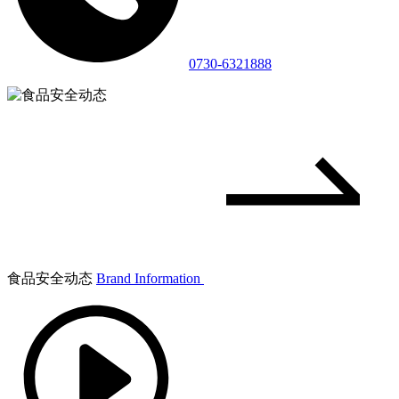
0730-6321888
食品安全动态
Brand Information