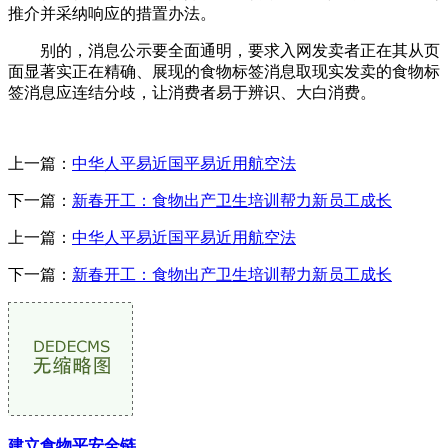
推介并采纳响应的措置办法。
别的，消息公示要全面通明，要求入网发卖者正在其从页
面显著实正在精确、展现的食物标签消息取现实发卖的食物标
签消息应连结分歧，让消费者易于辨识、大白消费。
上一篇：
中华人平易近国平易近用航空法
下一篇：
新春开工：食物出产卫生培训帮力新员工成长
上一篇：
中华人平易近国平易近用航空法
下一篇：
新春开工：食物出产卫生培训帮力新员工成长
建立食物平安全链