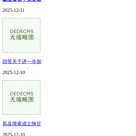
2025-12-11
回答关于进一步加
2025-12-10
凤县摸索成立陕甘
2025-12-10