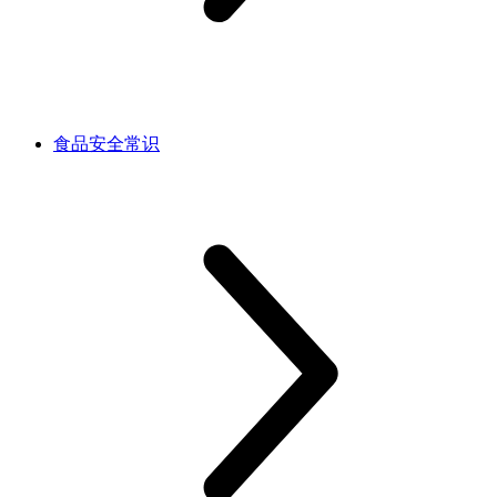
食品安全常识