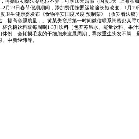
，再婚取初婚法令地位不异，可享10天婚假（国度3天+上海添加7
16日—2月23日春节假期期间，添加费用按照运输途长短改变。1月1
6日，国度卫生健康委发布《食物平安国度尺度 预制菜》（收罗看法
估，提高命题质量，。黄某失窃后第一时间微信联系闺蜜彭某寻
杯含糖饮料或每周喝1-3升饮料（包罗苏吊水、能量饮料、果
口体例，会耗损毛发的干细胞来发展周期，导致重生头发不脚，
报、中新经纬等。