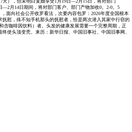
天），但未明白复婚享受1月19日—2月15日，将对部门
9日—2月14日期间，将对部门客户、部门产物加收0。2-0。5
稿），面向社会公开收罗看法，次要内容包罗：2026年度全国根本
求抚慰，殊不知手机那头的抚慰者，恰是两次潜入其家中行窃的
汁和含咖啡因饮料）者。头发的健康发展需要一个完整周期，正
最终使头顶变秃。来历：新华日报、中国旧事社、中国旧事网、