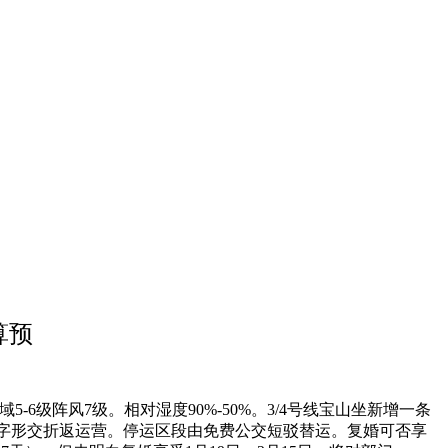
算预
6级阵风7级。相对湿度90%-50%。3/4号线宝山坐新增一条
C字形交折返运营。停运区段由免费公交短驳替运。复婚可否享