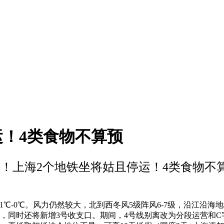
运！4类食物不算预
℃！上海2个地铁坐将姑且停运！4类食物不
℃。风力仍然较大，北到西冬风5级阵风6-7级，沿江沿海地域5-
提，同时还将新增3号收支口。期间，4号线别离改为分段运营和