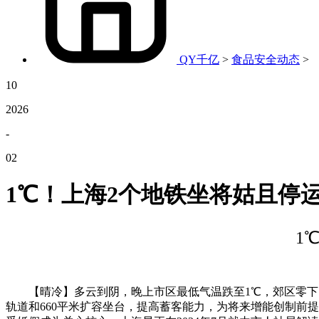
QY千亿
>
食品安全动态
>
10
2026
-
02
1℃！上海2个地铁坐将姑且停
1
【晴冷】多云到阴，晚上市区最低气温跌至1℃，郊区零下1℃-0
轨道和660平米扩容坐台，提高蓄客能力，为将来增能创制前