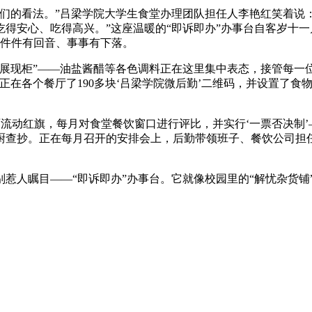
的看法。”吕梁学院大学生食堂办理团队担任人李艳红笑着说：
得安心、吃得高兴。”这座温暖的“即诉即办”办事台自客岁十
了件件有回音、事事有下落。
现柜”——油盐酱醋等各色调料正在这里集中表态，接管每一位
正在各个餐厅了190多块‘吕梁学院微后勤’二维码，并设置了食
流动红旗，每月对食堂餐饮窗口进行评比，并实行‘一票否决制’
查抄。正在每月召开的安排会上，后勤带领班子、餐饮公司担任
人瞩目——“即诉即办”办事台。它就像校园里的“解忧杂货铺