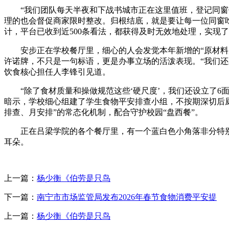
“我们团队每天半夜和下战书城市正在这里值班，登记同窗们
理的也会督促商家限时整改。归根结底，就是要让每一位同窗吃
计，平台已收到近500条看法，都获得及时无效地处理，实现
安步正在学校餐厅里，细心的人会发觉本年新增的“原材料展
许诺牌，不只是一句标语，更是办事立场的活泼表现。“我们还
饮食核心担任人李锋引见道。
“除了食材质量和操做规范这些‘硬尺度’，我们还设立了6面
暗示，学校细心组建了学生食物平安排查小组，不按期深切后厨
排查、月安排”的常态化机制，配合守护校园“盘西餐”。
正在吕梁学院的各个餐厅里，有一个蓝白色小角落非分特别惹
耳朵。
上一篇：
杨少衡《伯劳是只鸟
下一篇：
南宁市市场监管局发布2026年春节食物消费平安提
上一篇：
杨少衡《伯劳是只鸟