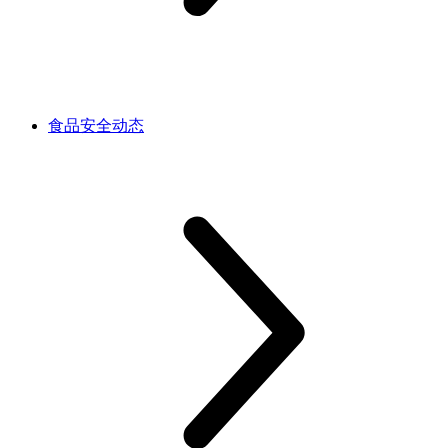
食品安全动态