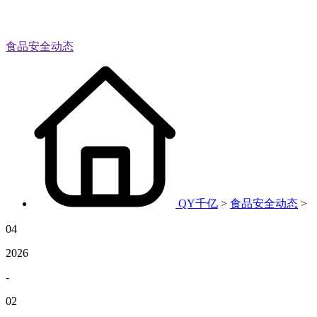
食品安全动态
QY千亿
>
食品安全动态
>
04
2026
-
02