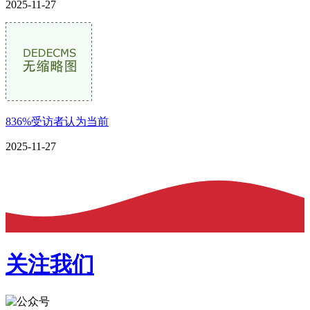
2025-11-27
836%受访者认为当前
2025-11-27
关注我们