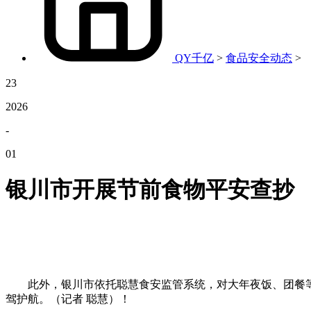
QY千亿
>
食品安全动态
>
23
2026
-
01
银川市开展节前食物平安查抄
此外，银川市依托聪慧食安监管系统，对大年夜饭、团餐等集
驾护航。（记者 聪慧）！