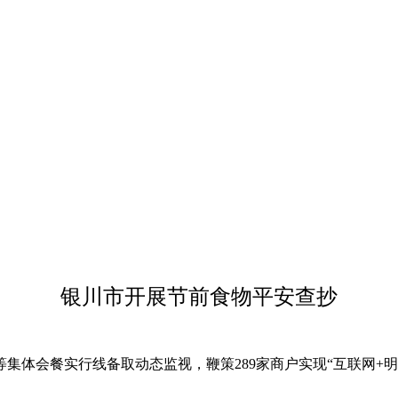
银川市开展节前食物平安查抄
体会餐实行线备取动态监视，鞭策289家商户实现“互联网+明