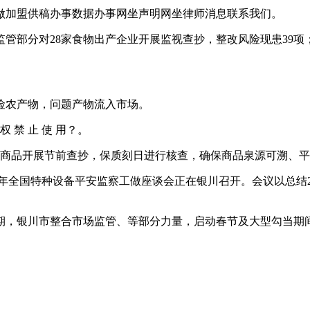
加盟供稿办事数据办事网坐声明网坐律师消息联系我们。
分对28家食物出产企业开展监视查抄，整改风险现患39项；对
农产物，问题产物流入市场。
 权 禁 止 使 用？。
商品开展节前查抄，保质刻日进行核查，确保商品泉源可溯、平
6年全国特种设备平安监察工做座谈会正在银川召开。会议以总结2
，银川市整合市场监管、等部分力量，启动春节及大型勾当期