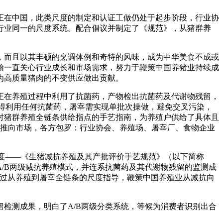
在中国，此类尺度的制定和认证工做仍处于起步阶段，行业协
行业同一的尺度系统。配合倡议并制定了《规范》，从猪群养
而且以其丰硕的烹调体例和奇特的风味，成为中华美食不成或
翰一直关心行业成长和市场需求，努力于鞭策中国养猪业持续成
为高质量猪肉的不变供应做出贡献。
在养殖过程中利用了抗菌药，产物检出抗菌药及代谢物残留，
间不得利用任何抗菌药，屠宰需实现单批次操做，避免交叉污染，
对猪群养殖全链条供给指点的手艺指南，为养殖户供给了具体且
后推向市场，各方包罗：行业协会、养殖场、屠宰厂、食物企业
体尺度——《生猪减抗养殖及其产批评价手艺规范》（以下简称
/B两级减抗养殖模式，并连系抗菌药及其代谢物残留的监测成
通过从养殖到屠宰全链条的尺度指导，鞭策中国养殖业从减抗向
测成果，明白了A/B两级分类系统，等候为消费者识别出合