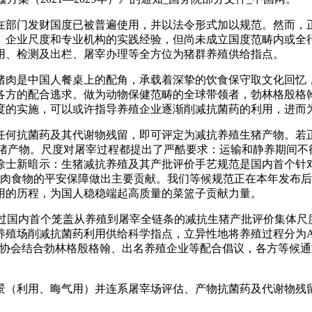
部门发财国度已被普遍使用，并以法令形式加以规范。然而，正
、企业尺度和专业机构的实践经验，但尚未成立国度范畴内或全
用、检测及出栏、屠宰办理等全方位为猪群养殖供给指点。
肉是中国人餐桌上的配角，承载着深挚的饮食保守取文化回忆，
各方的配合逃求。做为动物保健范畴的全球带领者，勃林格殷格
度的实施，可以或许指导养殖企业逐渐削减抗菌药的利用，进而
何抗菌药及其代谢物残留，即可评定为减抗养殖生猪产物。若正
减抗养殖生猪产物。尺度对屠宰过程都提出了严酷要求：运输和静养期
徐士新暗示：生猪减抗养殖及其产批评价手艺规范是国内首个针
猪肉食物的平安保障做出主要贡献。我们等候规范正在本年发布
用的历程，为国人稳稳端起高质量的菜篮子贡献力量。
已核定通过国内首个笼盖从养殖到屠宰全链条的减抗生猪产批评价集
养殖场削减抗菌药利用供给科学指点，立异性地将养殖过程分为A
医协会结合勃林格殷格翰、出名养殖企业等配合倡议，各方等候
利用、晦气用）并连系屠宰场评估、产物抗菌药及代谢物残留检
。