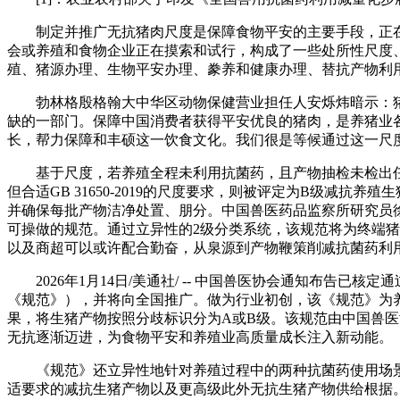
制定并推广无抗猪肉尺度是保障食物平安的主要手段，正在
会或养殖和食物企业正在摸索和试行，构成了一些处所性尺度
殖、猪源办理、生物平安办理、豢养和健康办理、替抗产物利
勃林格殷格翰大中华区动物保健营业担任人安烁炜暗示：猪
缺的一部门。保障中国消费者获得平安优良的猪肉，是养猪业
长，帮力保障和丰硕这一饮食文化。我们很是等候通过这一尺
基于尺度，若养殖全程未利用抗菌药，且产物抽检未检出任
但合适GB 31650-2019的尺度要求，则被评定为B级
并确保每批产物洁净处置、朋分。中国兽医药品监察所研究员
可操做的规范。通过立异性的2级分类系统，该规范将为终端
以及商超可以或许配合勤奋，从泉源到产物鞭策削减抗菌药利
2026年1月14日/美通社/ -- 中国兽医协会通知布告
《规范》），并将向全国推广。做为行业初创，该《规范》为
果，将生猪产物按照分歧标识分为A或B级。该规范由中国兽
无抗逐渐迈进，为食物平安和养殖业高质量成长注入新动能。
《规范》还立异性地针对养殖过程中的两种抗菌药使用场景（
适要求的减抗生猪产物以及更高级此外无抗生猪产物供给根据