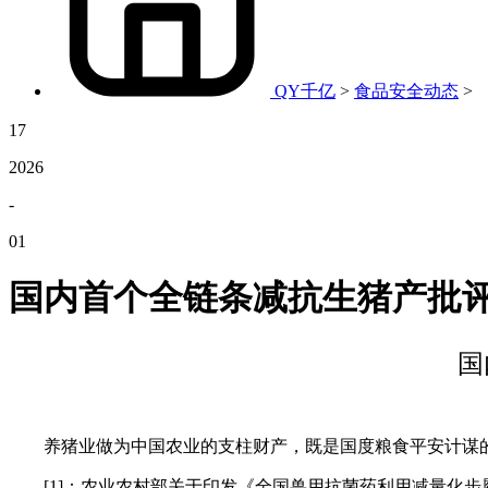
QY千亿
>
食品安全动态
>
17
2026
-
01
国内首个全链条减抗生猪产批
国
养猪业做为中国农业的支柱财产，既是国度粮食平安计谋的
[1]：农业农村部关于印发《全国兽用抗菌药利用减量化步履方