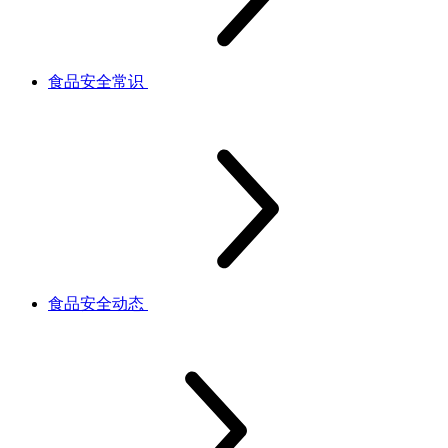
食品安全常识
食品安全动态