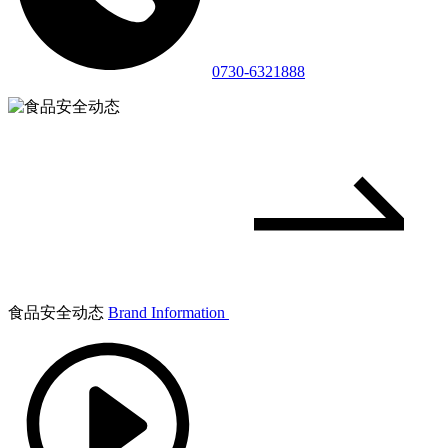
0730-6321888
食品安全动态
Brand Information