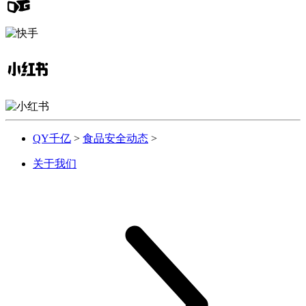
QY千亿
>
食品安全动态
>
关于我们