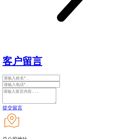
客户留言
提交留言