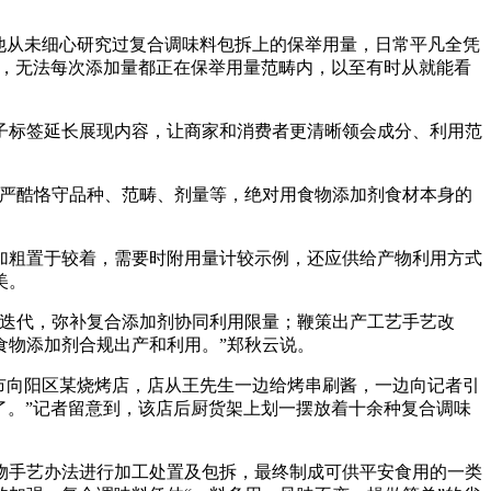
他从未细心研究过复合调味料包拆上的保举用量，日常平凡全凭
称沉，无法每次添加量都正在保举用量范畴内，以至有时从就能看
标签延长展现内容，让商家和消费者更清晰领会成分、利用范
严酷恪守品种、范畴、剂量等，绝对用食物添加剂食材本身的
粗置于较着，需要时附用量计较示例，还应供给产物利用方式
美。
迭代，弥补复合添加剂协同利用限量；鞭策出产工艺手艺改
食物添加剂合规出产和利用。”郑秋云说。
市向阳区某烧烤店，店从王先生一边给烤串刷酱，一边向记者引
了。”记者留意到，该店后厨货架上划一摆放着十余种复合调味
手艺办法进行加工处置及包拆，最终制成可供平安食用的一类