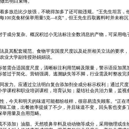
对其做出明白束缚。
多放总比少放强，不晓得加多了还可能违规。”王先生坦言，
每100克食材保举用量5克—8克”，但王先生舀取酱料时并未
于成分复杂、概况积过小无法标注全数消息的产物，可采用电子
及其配套规范、食物平安国度尺度以及处所相关立法的要求，
、农业大学副传授孙娟娟说。
签需合适国度尺度，清晰标注利用范畴及限量，警示语应加黑加
标签过于简化、营销强调、逃溯缺失等不脚，行业需及时整改完
发力。应通过立法明白复合添加剂全成分标示权利；通过尺度
小学课程和职业培训课程，培育认知；凝结社会共治力量，监视
，今天和明天的味道可能都纷歧样，很容易流失顾客。”正在
调味工做，出餐效率提拔了不少，并且味道不变，回头客也变多
保举用量及合用范畴。
不添加）油脂、天然喷鼻辛料及动动物等成分，采用物理或生物