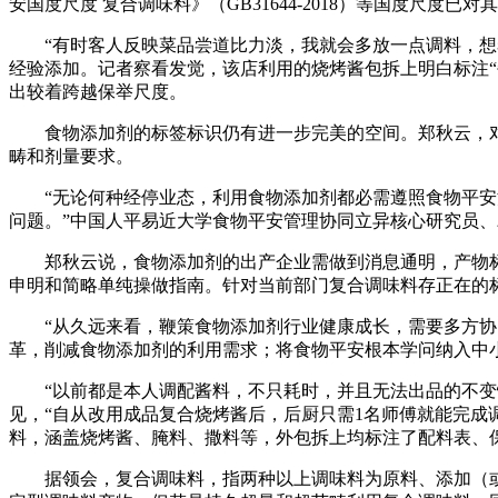
安国度尺度 复合调味料》（GB31644-2018）等国度尺度已
“有时客人反映菜品尝道比力淡，我就会多放一点调料，想着
经验添加。记者察看发觉，该店利用的烧烤酱包拆上明白标注“
出较着跨越保举尺度。
食物添加剂的标签标识仍有进一步完美的空间。郑秋云，对
畴和剂量要求。
“无论何种经停业态，利用食物添加剂都必需遵照食物平安法
问题。”中国人平易近大学食物平安管理协同立异核心研究员
郑秋云说，食物添加剂的出产企业需做到消息通明，产物标
申明和简略单纯操做指南。针对当前部门复合调味料存正在的
“从久远来看，鞭策食物添加剂行业健康成长，需要多方协同
革，削减食物添加剂的利用需求；将食物平安根本学问纳入中
“以前都是本人调配酱料，不只耗时，并且无法出品的不变性
见，“自从改用成品复合烧烤酱后，后厨只需1名师傅就能完成
料，涵盖烧烤酱、腌料、撒料等，外包拆上均标注了配料表、
据领会，复合调味料，指两种以上调味料为原料、添加（或