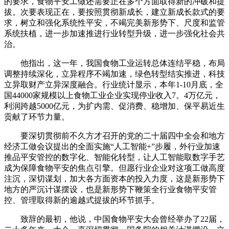
的要求，食物平安工做还需要正在多个方面取得新的冲破和提
拔。次要表现正在，要按照贯彻新成长，建立新成长款式的要
求，树立和强化系统性平安，不竭完美新形势下、尺度和监管
系统扶植，进一步加速推进行业转型升级，进一步强化社会共
治。
他指出，这一年，我国食物工业运转总体连结平稳，布局
调整持续深化，立异程序不竭加速，绿色转型结实推进，科技
立异取财产立异深度融合。行业统计显示，本年1-10月底，全
国44000家规模以上食物工业企业实现停业收入7。4万亿元，
利润跨越5000亿元，为扩内需、促消费、稳增加、保平易近生
贡献了环节力量。
要深切贯彻前不久方才召开的党的二十届四中全会和地方
经济工做会议提出的全面实施“人工智能+”步履，外行业加速
推品平安管控的数字化、智能化转型，让人工智能取数字手艺
成为保障食物平安的焦点引擎。但愿行业企业对这项工做高度
注沉，深切谋划，加大各方面资本的投入力度，这是新形势下
地方的严沉计谋摆设，也是新形势下鞭策全行业食物平安管
控、管理取得新的逾越式提拔的环节抓手。
致辞的最初，他说，中国食物平安大会曾经举办了22届，