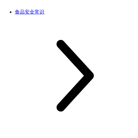
食品安全常识