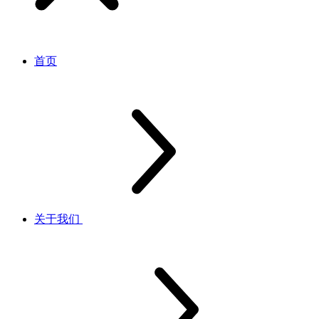
首页
关于我们