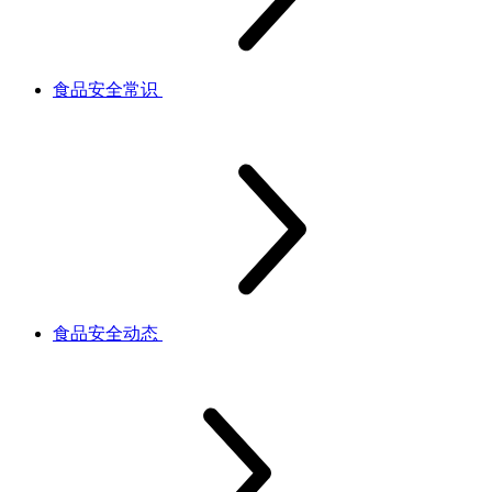
食品安全常识
食品安全动态