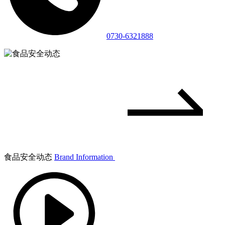
0730-6321888
食品安全动态
Brand Information