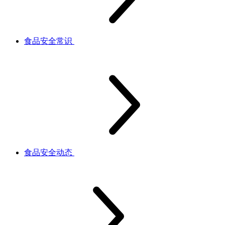
食品安全常识
食品安全动态