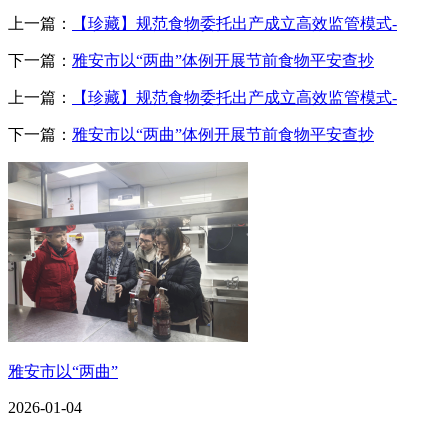
上一篇：
【珍藏】规范食物委托出产成立高效监管模式-
下一篇：
雅安市以“两曲”体例开展节前食物平安查抄
上一篇：
【珍藏】规范食物委托出产成立高效监管模式-
下一篇：
雅安市以“两曲”体例开展节前食物平安查抄
雅安市以“两曲”
2026-01-04