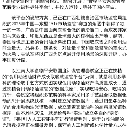
+ 高校专业模子”的结合模式，结合开辟了“食物平安风险管理
范畴专业语料标注平台”，并投入运转，填补了国内空白。
该平台的设想方案，已正在广西壮族自治区市场监管局组
织的2025年中国—东盟“AI+市场监管”赛道的角逐中获得了独
一的一等。广西是中国面向东盟合做的前沿窗口，而东友邦家
如马来西亚、印度尼西亚是全球最大的棕榈油出产地，越南、
泰国等也是主要的食用油原料出口国。中国取东盟之间食用油
商业量大、品类多、链条长，对证量平安和溯源监管的需求尤
为火急，尝试室将以广西为沉点展开使用场景的深度开辟，办
事国度计谋。
以江南大学食物平安取国度计谋管理尝试室正正在扶植
的“食用动物油财产成长取聪慧监管平台”为例，就是利用多学
科的理论取手艺方式试图实现促用动物油财产高质量成长，通
过扶植食用动物油监管的“数据底座”，实现吃得安心、吃得的
方针。尝试室将组织多范畴的科学家采用多手艺融合取数据驱
动的思开展系统扶植，同时建立光谱数据库，通过归集各品种
型的食用动物油光谱数据，成立笼盖支流油种的高精度光谱数
据库。曲不雅地来说，就是给每种“实油”成立各自的“身份
证”。同时引入人工智能手艺进行辅帮判别，源于分歧油脂的
光谱数据存正在细微差别，保守的人工判断或化学计量方式往