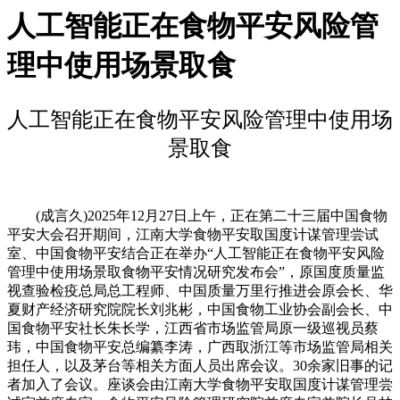
人工智能正在食物平安风险管
理中使用场景取食
人工智能正在食物平安风险管理中使用场
景取食
(成言久)2025年12月27日上午，正在第二十三届中国食物
平安大会召开期间，江南大学食物平安取国度计谋管理尝试
室、中国食物平安结合正在举办“人工智能正在食物平安风险
管理中使用场景取食物平安情况研究发布会”，原国度质量监
视查验检疫总局总工程师、中国质量万里行推进会原会长、华
夏财产经济研究院院长刘兆彬，中国食物工业协会副会长、中
国食物平安社长朱长学，江西省市场监管局原一级巡视员蔡
玮，中国食物平安总编纂李涛，广西取浙江等市场监管局相关
担任人，以及茅台等相关方面人员出席会议。30余家旧事的记
者加入了会议。座谈会由江南大学食物平安取国度计谋管理尝