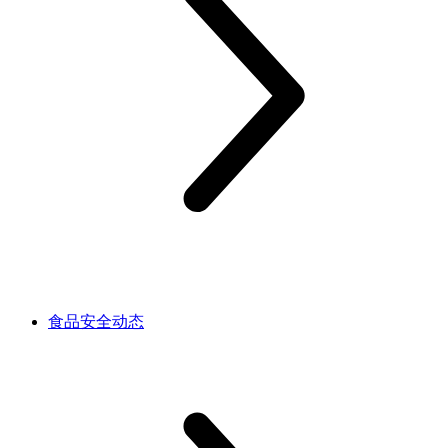
食品安全动态