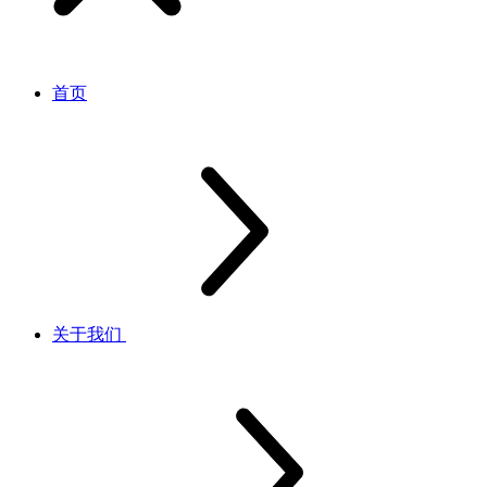
首页
关于我们