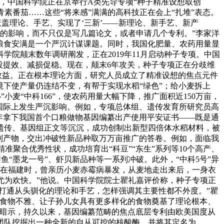
日，中国科学院正在京举行A类先导专项“种子精准设想取创
青素番茄……这些“将来感”满满的高科技正在会上“扎堆”表态。
笼盖理论、手艺、实现了‘三新’——新理论、新手艺、新产
性的影响，而不只仅是写几篇论文，或者申请几个专利。”李家洋
保障粮食安满是一个严沉计谋课题。同时，我国化肥量、农药用量显
院颠末数年调研阐发，正在2019年11月启动种子专项。中国
投提效、减损促稳。现在，颠末6年攻关，种子专项正在分歧维
济效益。正在根本理论方面，研究人员成立了精准设想的焦点元件
的环境下使产量仍连结不变，有帮于实现水稻“绿色”；给小麦拆上
小麦“中科166”，使农药用量大幅下降，推广面积近150万亩，
国际上发生严沉影响。例如，专项总体组、遗传发育所研究员高
4年拿下我国首个口粮做物基因编纂出产使用平安证书——既是通
遗传、基因组正文等沉沉，成功创制出新型四倍体水稻材料，被
制产物，交出冲破性新品种取万万亩推广的答卷。例如，面临我
准聚合优秀性状，成功培育出“科豆”“东生”系列等10个高产、
鱼“墨龙一号”、虾贝新品种等一系列冲破。此外，“中科5号”异
年他正在福建时，曾亲历小麦赤霉病暴发，从麦地走出来后，一身衣
尤为欢快。”他说。中国科学院院士瞿礼嘉评价称，种子专项正
打通从头驯化的理论和手艺，怎样强调其主要性都不外度。”瞿
现大食物不雅、让子孙儿女具有更多样化的食物奠基了理论根本、
高暗示，持久以来，基因编纂范畴的焦点底层专利由欧美国度从
团队挖掘出一种全新的自从可控的核酸酶，并将其定名为