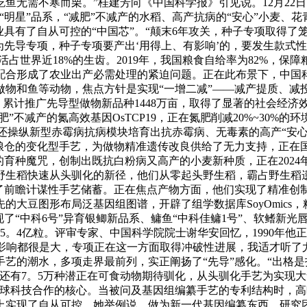
鱼无需不寒而栗。”桂建芳向《中国科学报》引见说。12月22
明星”品系，“减肥”不减产的水稻、高产抗病的“安心”小麦、花
具有了自从可控的“中国芯”。“颠末6年攻关，种子专项取得了
为先导专项，种子专项要产出‘用得上、有影响’的，要发生款式
占世界近18%的生齿。2019年，我国粮食自给率为82%，
合形成了农业出产必需处理的紧迫问题。正在此布景下，中国科学
做物和鱼等动物，焦点方针是实现“一增二减”——减产提质、减
种，累计推广先导型做物新品种1448万亩，取得了显著的社会经
”不减产的氮高效基因OsTCP19，正在氮肥削减20%~30%
还操纵新型赤霉病抗病模块培育出抗赤霉病、无毒素的高产“安心”
来粮仓的变化型手艺，为做物精准遗传改良供给了无力支持，正在
的育种魔咒，创制出既抗白粉病又高产的小麦新种质，正在202
野生稻快速从头驯化的新径，他们从零起头野生稻，霸占野生稻
给了前瞻计谋性手艺储蓄。正在焦点产物方面，他们实现了精准创
大豆图形布局泛基因组图谱，开辟了组学数据库SoyOmics，精
了“中科6号”异育银鲫新品系、鳙鱼“中科佳鳙1号”、软鳍新光唇
125。4亿粒。评审专家、中国科学院院士谢华安回忆，1990
的影响都很是大，专项正在这一方面取得冲破性进展，我适才听了
艺的潮水，多项走界最前列，实正阐扬了“先导”感化。“出格是
子，还有7。5万种潜正在可食动物期待驯化，从头驯化手艺为实
全球科技合作的核心。当被问及基因组编纂手艺的专利结构时，
上实现了自从可控。她举例说，做为新一代基因编纂东西，研究