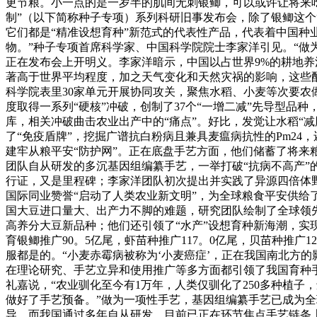
更节粮。小一点的是一岁半的肌间无刺银鲫，可以或许让将来吃
制”（以下简称种子专项）系列科研旧事发布会，除了银鲫这个“
它们都是“精准设想育种”新范式的代表性产品，代表着中国种业
物。”种子专项首席科学家、中国科学院院士李家洋引见。“做
正在发布会上开明义。李家洋暗示，中国以占世界9%的耕地养活
著高于世界平均程度，加之天气变化和天然灾祸的影响，这些配
科学院表里30家单元开展协同攻关，聚焦水稻、小麦等次要农
度取得一系列“硬核”冲破，创制了37个“一增二减”先导型品
库，相关冲破曲击农业出产中的“痛点”。好比，发觉让水稻“减肥
了“免疫盾牌”，挖掘广谱抗白粉病且兼具麦瘟病抗性的Pm24，
建牢从粮平安“防护网”。正在底盘手艺方面，他们储蓄了将
团队自从研发的多沉基因组编纂手艺，一举打破“抗病不高产”
行证，又是里程碑；李家洋团队初次提出并实践了异源四倍体
国际同业赞誉“启动了人类农业新文明”，为全球粮食平安供
国大豆进口量大、出产力不脚的难题，研究团队绘制了全球领先的
高养分大豆新品种；他们还引领了“水产”设想育种新海潮，实现
育银鲫推广90。5亿尾，虾苗种推广117。0亿尾，贝苗种推广
服都是的。“小麦赤霉病被称为‘小麦癌症’，正在我国南北方
在理论研究、手艺立异和使用推广等多方面都引领了我国育种手
礼嘉说，“农业驯化至今有1万年，人类仅驯化了250多种植
做好了手艺预备。”做为一项性手艺，基因组编纂手艺已成为
导，而我国通过多年自从研发，目前已正在环节焦点手艺链条