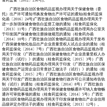
食药监食〔2012〕236号)。
广西壮族自治区食物药品监视办理局关于保健食物（委
托）出产许可通知书换发食物出产许可证的通知(桂食药监保
化函〔2016〕24号)广西壮族自治区食物药品监视办理局关于
进一步加强保健食物告白监督工做的通知（桂食药监保化
〔2013〕11号）广西壮族自治区食物药品监视办理局办公室关
于印发国产保健食物注册操做规范的通知（桂食药办函
〔2014〕10号）广西壮族自治区食物药品监视办理局关于发布
广西保健食物化妆品出产企业质量受权人试点企业的通知（桂
食药监保化〔2014〕7号）广西壮族自治区食物药品监视办理
局关于印发《广西壮族自治区保健食物出产企业质量受权人办
理法子（试行）》的通知（桂食药监保化〔2015〕3号）广西
壮族自治区食物药品监视办理局关于印发《广西壮族自治区保
健食物出产运营企业日常查抄工做法子（试行）》的通知（桂
食药监保化〔2015〕2号）广西壮族自治区食物药品监视办理
局关于印发广西壮族自治区保健食物行政许可公示通知布告轨
制（试行）的通知（桂食药监保化〔2014〕8号）广西壮族自
治区食物药品监视办理局关于将保健食物畅通许可纳入食物畅
通许可审批事项的通知（桂食药监保化〔2014〕5号）广西壮
族自治区食物药品监视办理局关于印发保健食物出产企业信用
品级评定办理法子的通知（桂食药监保化〔2013〕12号）。