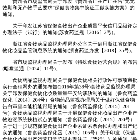
贵州省市场监管局关于印发《贵州省正在产正在售“无无
效期和无产物手艺要求”保健食物集中换证工做实施方案》的
通知。
关于印发江苏省保健食物出产企业质量平安信用品级评定
办理法子（试行）的通知(苏食药监规〔2016〕2号)。
浙江省食物药品监视办理局办公室关于启用浙江省保健食
物化妆品监管消息系统的通知(浙食药监办发【2018】35号)。
省市场监视办理局关于发布《特殊食物运营合规》的布告
(暗盘监通〔2024〕11号)。
食物药品监视办理局关于保健食物相关行政许可事项审批
实行全程网办的通知布告(2016年第38号)食物药品监视办理局
关于印发保健食物化妆质量量平安约谈轨制的通知（鲁食药监
保化〔2014〕204号）食物药品监视办理局关于做好保健食物
告白审查本能机能跟尾的通知（鲁食药监保化〔2015〕201
号）食物药品监视办理局关于开展保健食物化妆品出产企业产
物逃溯系统扶植试点的通知（鲁食药监保化〔2015〕200号）
关于进一步规范保健食物出产企业索证索票台帐办理和出产记
实的通知（鲁食药监保化函〔2015〕105号）关于印发《保健
食物化妆品出产运营日常监视办理法子（暂行）》的通知（鲁