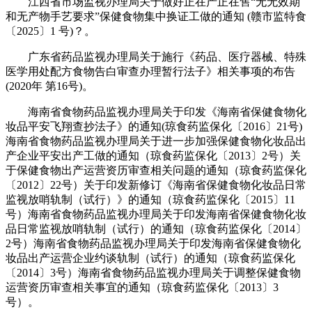
江西省市场监视办理局关于做好正在产正在售“无无效期
和无产物手艺要求”保健食物集中换证工做的通知 (赣市监特食
〔2025〕1 号)？。
广东省药品监视办理局关于施行《药品、医疗器械、特殊
医学用处配方食物告白审查办理暂行法子》相关事项的布告
(2020年 第16号)。
海南省食物药品监视办理局关于印发《海南省保健食物化
妆品平安飞翔查抄法子》的通知(琼食药监保化〔2016〕21号)
海南省食物药品监视办理局关于进一步加强保健食物化妆品出
产企业平安出产工做的通知（琼食药监保化〔2013〕2号）关
于保健食物出产运营资历审查相关问题的通知（琼食药监保化
〔2012〕22号）关于印发新修订《海南省保健食物化妆品日常
监视放哨轨制（试行）》的通知（琼食药监保化〔2015〕11
号）海南省食物药品监视办理局关于印发海南省保健食物化妆
品日常监视放哨轨制（试行）的通知（琼食药监保化〔2014〕
2号）海南省食物药品监视办理局关于印发海南省保健食物化
妆品出产运营企业约谈轨制（试行）的通知（琼食药监保化
〔2014〕3号）海南省食物药品监视办理局关于调整保健食物
运营资历审查相关事宜的通知（琼食药监保化〔2013〕3
号）。