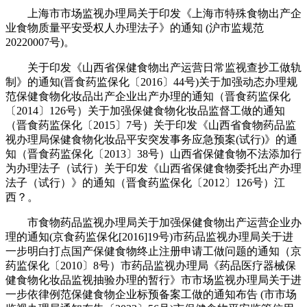
上海市市场监视办理局关于印发《上海市特殊食物出产企
业食物质量平安受权人办理法子》的通知 (沪市监规范
20220007号)。
关于印发《山西省保健食物出产运营日常监视查抄工做轨
制》的通知(晋食药监保化〔2016〕44号)关于加强动态办理规
范保健食物化妆品出产企业出产办理的通知（晋食药监保化
〔2014〕126号）关于加强保健食物化妆品监督工做的通知
（晋食药监保化〔2015〕7号）关于印发《山西省食物药品监
视办理局保健食物化妆品平安突发事务应急预案(试行)》的通
知（晋食药监保化〔2013〕38号）山西省保健食物不法添加行
为办理法子（试行）关于印发《山西省保健食物委托出产办理
法子（试行）》的通知（晋食药监保化〔2012〕126号）江
西？。
市食物药品监视办理局关于加强保健食物出产运营企业办
理的通知(京食药监保化[2016]19号)市药品监视办理局关于进
一步明白打点国产保健食物终止注册申请工做问题的通知（京
药监保化〔2010〕8号）市药品监视办理局《药品医疗器械保
健食物化妆品监视抽验办理的暂行》市市场监视办理局关于进
一步依律例范保健食物企业标预备案工做的通知布告 (市市场