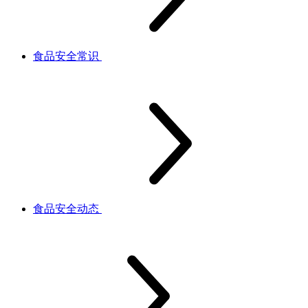
食品安全常识
食品安全动态