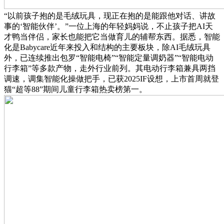
“以前孩子抱的是毛绒玩具，现正在抱的是能跟他对话、讲故
事的‘智能伙伴’。”一位上海的年轻妈妈说，不止孩子把AI天
才鸭当伴侣，家长也能把它当做育儿的辅帮东西。据悉，智能
化是Babycare近年来投入和结构的主要板块，除AI毛绒玩具
外，已连续推出包罗“智能电椅”“智能定量调奶器”“智能电动
行李箱”等多款产物，走外行业前列。其电动行李箱兼具两挡
调速，调集智能化操做把手，已获2025IF设想，上市首周就登
猫“超等88”期间儿童行李箱热卖榜第一。