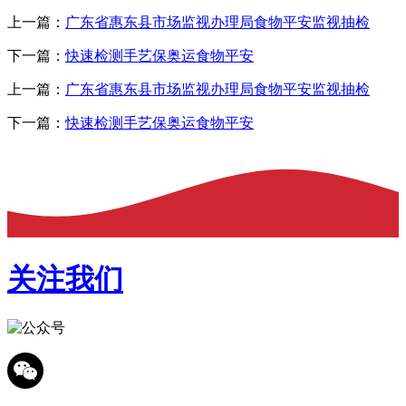
上一篇：
广东省惠东县市场监视办理局食物平安监视抽检
下一篇：
快速检测手艺保奥运食物平安
上一篇：
广东省惠东县市场监视办理局食物平安监视抽检
下一篇：
快速检测手艺保奥运食物平安
关注我们