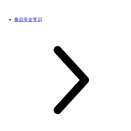
食品安全常识