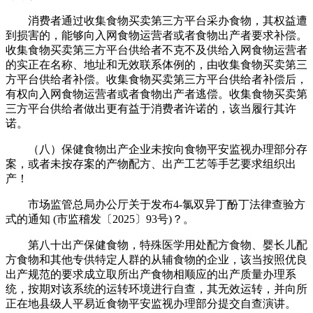
消费者通过收集食物买卖第三方平台采办食物，其权益遭
到损害的，能够向入网食物运营者或者食物出产者要求补偿。
收集食物买卖第三方平台供给者不克不及供给入网食物运营者
的实正在名称、地址和无效联系体例的，由收集食物买卖第三
方平台供给者补偿。收集食物买卖第三方平台供给者补偿后，
有权向入网食物运营者或者食物出产者逃偿。收集食物买卖第
三方平台供给者做出更有益于消费者许诺的，该当履行其许
诺。
（八）保健食物出产企业未按向食物平安监视办理部分存
案，或者未按存案的产物配方、出产工艺等手艺要求组织出
产！
市场监管总局办公厅关于发布4-氯双异丁酚丁法律查验方
式的通知 (市监稽发〔2025〕93号)？。
第八十出产保健食物，特殊医学用处配方食物、婴长儿配
方食物和其他专供特定人群的从辅食物的企业，该当按照优良
出产规范的要求成立取所出产食物相顺应的出产质量办理系
统，按期对该系统的运转环境进行自查，其无效运转，并向所
正在地县级人平易近食物平安监视办理部分提交自查演讲。