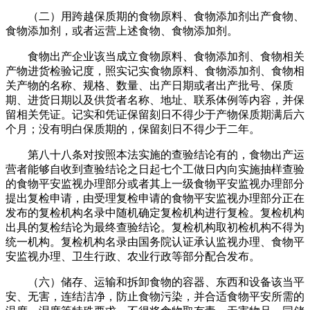
（二）用跨越保质期的食物原料、食物添加剂出产食物、
食物添加剂，或者运营上述食物、食物添加剂。
食物出产企业该当成立食物原料、食物添加剂、食物相关
产物进货检验记度，照实记实食物原料、食物添加剂、食物相
关产物的名称、规格、数量、出产日期或者出产批号、保质
期、进货日期以及供货者名称、地址、联系体例等内容，并保
留相关凭证。记实和凭证保留刻日不得少于产物保质期满后六
个月；没有明白保质期的，保留刻日不得少于二年。
第八十八条对按照本法实施的查验结论有的，食物出产运
营者能够自收到查验结论之日起七个工做日内向实施抽样查验
的食物平安监视办理部分或者其上一级食物平安监视办理部分
提出复检申请，由受理复检申请的食物平安监视办理部分正在
发布的复检机构名录中随机确定复检机构进行复检。复检机构
出具的复检结论为最终查验结论。复检机构取初检机构不得为
统一机构。复检机构名录由国务院认证承认监视办理、食物平
安监视办理、卫生行政、农业行政等部分配合发布。
（六）储存、运输和拆卸食物的容器、东西和设备该当平
安、无害，连结洁净，防止食物污染，并合适食物平安所需的