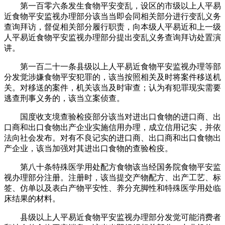
第一百零六条发生食物平安变乱，设区的市级以上人平易
近食物平安监视办理部分该当当即会同相关部分进行变乱义务
查询拜访，督促相关部分履行职责，向本级人平易近和上一级
人平易近食物平安监视办理部分提出变乱义务查询拜访处置演
讲。
第一百二十一条县级以上人平易近食物平安监视办理等部
分发觉涉嫌食物平安犯罪的，该当按照相关及时将案件移送机
关。对移送的案件，机关该当及时审查；认为有犯罪现实需要
逃查刑事义务的，该当立案侦查。
国度收支境查验检疫部分该当对进出口食物的进口商、出
口商和出口食物出产企业实施信用办理，成立信用记实，并依
法向社会发布。对有不良记实的进口商、出口商和出口食物出
产企业，该当加强对其进出口食物的查验检疫。
第八十条特殊医学用处配方食物该当经国务院食物平安监
视办理部分注册。注册时，该当提交产物配方、出产工艺、标
签、仿单以及表白产物平安性、养分充脚性和特殊医学用处临
床结果的材料。
县级以上人平易近食物平安监视办理部分发觉可能消费者