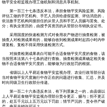
物平安全程监视办理工做机制和消息共享机制。
第一百三十七条违反本法，承担食物平安风险监测、风险
评估工做的手艺机构、手艺人员供给虚假监测、评估消息的，
依法敌手艺机构间接担任的从管人员和手艺人员赐与罢免、处
分；有执业资历的，由授予其资历的从管部分吊销执业证书。
采用国度的快速检测方式对食用农产物进行抽查检测，被
抽查人对检测成果有的，能够自收到检测成果时起四小时内申
请复检。复检不得采用快速检测方式。
对抽查检测成果表白可能不合适食物平安尺度的食物，该
当按照本法第八十七条的进行查验。抽查检测成果确定相关食
物不合适食物平安尺度的，能够做为行政惩罚的根据。
省级以上人平易近食物平安监视办理、农业行政等部分该
当对食物平安尺度施行中存正在的问题进行收集、汇总，并及
时向同级卫生行政部分传递。
第一百二十六条违反本法，有下列景象之一的，由县级以
上人平易近食物平安监视办理部分责令更正，赐与；拒不更正
的，处五千元以上五万元以下罚款；情节严沉的，责令停产破
产，曲至吊销许可证？。