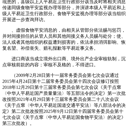
现患的，县级以上人平易近卫生行政部分该当及时将相关消息
传递同级食物平安监视办理等部分，并演讲本级人平易近和上
级人平易近卫生行政部分。食物平安监视办理等部分该当组织
开展进一步查询拜访。
、虚假食物平安消息的，由相关从管部分依法赐与惩罚，
并对间接担任的从管人员和其他间接义务人员赐与处分；使、
法人或者其他组织的权益遭到损害的，依法承担消弭影响、恢
复名望、补偿丧失、赔礼报歉等平易近事义务。
进口商该当成立境外出口商、境外出产企业审核轨制，沉
点审核前款的内容；审核不及格的，不得进口。
（2009年2月28日第十一届常务委员会第七次会议通过
2015年4月24日第十二届常务委员会第十四次会议修订按照
2018年12月29日第十三届常务委员会第七次会议《关于点窜
〈中华人平易近国产质量量法〉等五部法令的决定》第一次批
改按照2021年4月29日第十三届常务委员会第二十八次会议
《关于点窜〈中华人平易近国道交通平安法〉等八部法令的决
定》第二次批改按照2025年9月12日第十四届常务委员会第十
七次会议《关于点窜〈中华人平易近国食物平安法〉的决定》
第三次批改）。