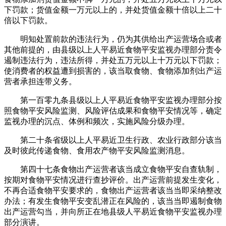
下罚款；货值金额一万元以上的，并处货值金额十倍以上二十
倍以下罚款。
明知处置前款的违法行为，仍为其供给出产运营场合或者
其他前提的，由县级以上人平易近食物平安监视办理部分责令
遏制违法行为，违法所得，并处五万元以上十万元以下罚款；
使消费者的权益遭到损害的，该当取食物、食物添加剂出产运
营者承担连带义务。
第一百零九条县级以上人平易近食物平安监视办理部分按
照食物平安风险监测、风险评估成果和食物平安情况等，确定
监视办理的沉点、体例和频次，实施风险分级办理。
第二十条省级以上人平易近卫生行政、农业行政部分该当
及时彼此传递食物、食用农产物平安风险监测消息。
第四十七条食物出产运营者该当成立食物平安自查轨制，
按期对食物平安情况进行查抄评价。出产运营前提发生变化，
不再合适食物平安要求的，食物出产运营者该当当即采纳整改
办法；有发生食物平安变乱潜正在风险的，该当当即遏制食物
出产运营勾当，并向所正在地县级人平易近食物平安监视办理
部分演讲。