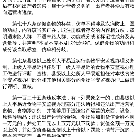
后有权向出产者逃偿；属于运营者义务的，出产者补偿后有权
向运营者逃偿。
第七十八条保健食物的标签、仿单不得涉及疾病防止、医
治功能，内容该当实正在，取注册或者存案的内容相分歧，载
明适末路人群、不适末路人群、功能成分或者标记性成分及其
含量等，并声明“本品不克不及取代药物”。保健食物的功能和
成分该当取标签、仿单相分歧。
第七条县级以上处所人平易近实行食物平安监视办理义务
制。上级人平易近担任对下一级人平易近的食物平安监视办理
工做进行评断、查核。县级以上处所人平易近担任对本级食物
平安监视办理部分和其他相关部分的食物平安监视办理工做进
行评断、查核。
第一百二十五条违反本法，有下列景象之一的，由县级以
上人平易近食物平安监视办理部分违法所得和违法出产运营的
食物、食物添加剂，并能够用于违法出产运营的东西、设备、
原料等物品；违法出产运营的食物、食物添加剂货值金额不脚
一万元的，并处五千元以上五万元以下罚款；货值金额一万元
以上的，并处货值金额五倍以上十倍以下罚款；情节严沉的，
责令停产破产，曲至吊销许可证。