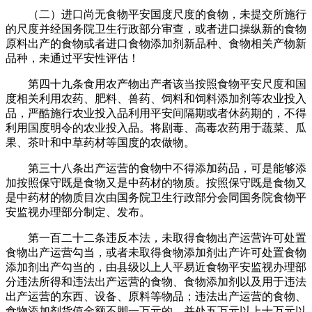
（二）进口尚无食物平安国度尺度的食物，未提交所施行
的尺度并经国务院卫生行政部分审查，或者进口操纵新的食物
原料出产的食物或者进口食物添加剂新品种、食物相关产物新
品种，未通过平安性评估！
第四十九条食用农产物出产者该当按照食物平安尺度和国
度相关利用农药、肥料、兽药、饲料和饲料添加剂等农业投入
品，严酷施行农业投入品利用平安间隔期或者休药期的，不得
利用国度明令的农业投入品。将剧毒、高毒农药用于蔬菜、瓜
果、茶叶和中草药材等国度的农做物。
第三十八条出产运营的食物中不得添加药品，可是能够添
加按照保守既是食物又是中药材的物质。按照保守既是食物又
是中药材的物质目次由国务院卫生行政部分会同国务院食物平
安监视办理部分制定、发布。
第一百二十二条违反本法，未取得食物出产运营许可处置
食物出产运营勾当，或者未取得食物添加剂出产许可处置食物
添加剂出产勾当的，由县级以上人平易近食物平安监视办理部
分违法所得和违法出产运营的食物、食物添加剂以及用于违法
出产运营的东西、设备、原料等物品；违法出产运营的食物、
食物添加剂货值金额不脚一万元的，并处五万元以上十万元以