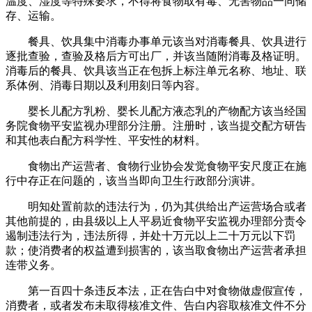
温度、湿度等特殊要求，不得将食物取有毒、无害物品一同储
存、运输。
餐具、饮具集中消毒办事单元该当对消毒餐具、饮具进行
逐批查验，查验及格后方可出厂，并该当随附消毒及格证明。
消毒后的餐具、饮具该当正在包拆上标注单元名称、地址、联
系体例、消毒日期以及利用刻日等内容。
婴长儿配方乳粉、婴长儿配方液态乳的产物配方该当经国
务院食物平安监视办理部分注册。注册时，该当提交配方研告
和其他表白配方科学性、平安性的材料。
食物出产运营者、食物行业协会发觉食物平安尺度正在施
行中存正在问题的，该当当即向卫生行政部分演讲。
明知处置前款的违法行为，仍为其供给出产运营场合或者
其他前提的，由县级以上人平易近食物平安监视办理部分责令
遏制违法行为，违法所得，并处十万元以上二十万元以下罚
款；使消费者的权益遭到损害的，该当取食物出产运营者承担
连带义务。
第一百四十条违反本法，正在告白中对食物做虚假宣传，
消费者，或者发布未取得核准文件、告白内容取核准文件不分