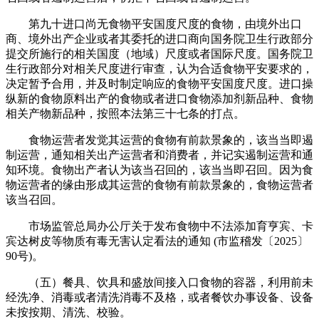
第九十进口尚无食物平安国度尺度的食物，由境外出口
商、境外出产企业或者其委托的进口商向国务院卫生行政部分
提交所施行的相关国度（地域）尺度或者国际尺度。国务院卫
生行政部分对相关尺度进行审查，认为合适食物平安要求的，
决定暂予合用，并及时制定响应的食物平安国度尺度。进口操
纵新的食物原料出产的食物或者进口食物添加剂新品种、食物
相关产物新品种，按照本法第三十七条的打点。
食物运营者发觉其运营的食物有前款景象的，该当当即遏
制运营，通知相关出产运营者和消费者，并记实遏制运营和通
知环境。食物出产者认为该当召回的，该当当即召回。因为食
物运营者的缘由形成其运营的食物有前款景象的，食物运营者
该当召回。
市场监管总局办公厅关于发布食物中不法添加育亨宾、卡
宾达树皮等物质有毒无害认定看法的通知 (市监稽发〔2025〕
90号)。
（五）餐具、饮具和盛放间接入口食物的容器，利用前未
经洗净、消毒或者清洗消毒不及格，或者餐饮办事设备、设备
未按按期、清洗、校验。