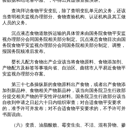
验数据和结论客不雅、，不得出具虚假查验演讲。
查询拜访食物平安变乱，除了查明变乱单元的义务，还该
当查明相关监视办理部分、食物查验机构、认证机构及其工做
人员的义务。
沉点液态食物道散拆运输的具体管来由国务院食物平安监
视办理部分会同国务院相关部分制定。沉点液态食物目次由国
务院食物平安监视办理部分会同国务院相关部分制定、调整，
报国务院核准后发布。
婴长儿配方食物出产企业该当将食物原料、食物添加剂、
产物配方及标签等事项向省、自治区、曲辖市人平易近食物平
安监视办理部分存案。
第三十七条操纵新的食物原料出产食物，或者出产食物添
加剂新品种、食物相关产物新品种，该当向国务院卫生行政部
分提交相关产物的平安性评估材料。国务院卫生行政部分该当
自收到申请之日起六十日内组织审查；对合适食物平安要求
的，准予许可并发布；对不合适食物平安要求的，不予许可并
书面说由。
（六）变质、油脂酸败、霉变生虫、不洁、混有异物、掺