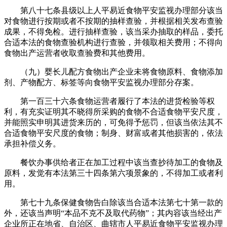
第八十七条县级以上人平易近食物平安监视办理部分该当
对食物进行按期或者不按期的抽样查验，并根据相关发布查验
成果，不得免检。进行抽样查验，该当采办抽取的样品，委托
合适本法的食物查验机构进行查验，并领取相关费用；不得向
食物出产运营者收取查验费和其他费用。
（九）婴长儿配方食物出产企业未将食物原料、食物添加
剂、产物配方、标签等向食物平安监视办理部分存案。
第一百三十六条食物运营者履行了本法的进货检验等权
利，有充实证明其不晓得所采购的食物不合适食物平安尺度，
并能照实申明其进货来历的，可免得予惩罚，但该当依法其不
合适食物平安尺度的食物；制身、财富或者其他损害的，依法
承担补偿义务。
餐饮办事供给者正在加工过程中该当查抄待加工的食物及
原料，发觉有本法第三十四条第六项景象的，不得加工或者利
用。
第七十九条保健食物告白除该当合适本法第七十第一款的
外，还该当声明“本品不克不及取代药物”；其内容该当经出产
企业所正在地省、自治区、曲辖市人平易近食物平安监视办理