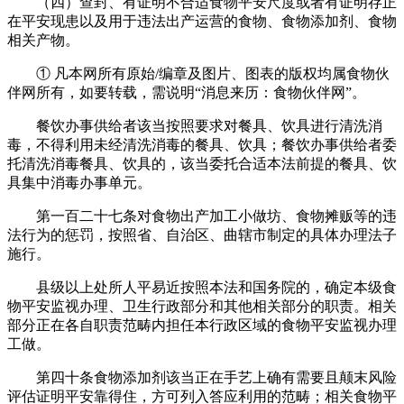
（四）查封、有证明不合适食物平安尺度或者有证明存正
在平安现患以及用于违法出产运营的食物、食物添加剂、食物
相关产物。
① 凡本网所有原始/编章及图片、图表的版权均属食物伙
伴网所有，如要转载，需说明“消息来历：食物伙伴网”。
餐饮办事供给者该当按照要求对餐具、饮具进行清洗消
毒，不得利用未经清洗消毒的餐具、饮具；餐饮办事供给者委
托清洗消毒餐具、饮具的，该当委托合适本法前提的餐具、饮
具集中消毒办事单元。
第一百二十七条对食物出产加工小做坊、食物摊贩等的违
法行为的惩罚，按照省、自治区、曲辖市制定的具体办理法子
施行。
县级以上处所人平易近按照本法和国务院的，确定本级食
物平安监视办理、卫生行政部分和其他相关部分的职责。相关
部分正在各自职责范畴内担任本行政区域的食物平安监视办理
工做。
第四十条食物添加剂该当正在手艺上确有需要且颠末风险
评估证明平安靠得住，方可列入答应利用的范畴；相关食物平