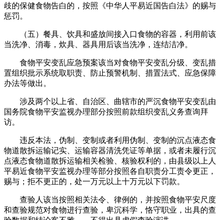
歧的保健食物告白的，按照《中华人平易近国告白法》的赐与
惩罚。
（五）餐具、饮具和盛放间接入口食物的容器，利用前该
当洗净、消毒，炊具、器具用后该当洗净，连结洁净。
食物平安变乱应急预案该当对食物平安变乱分级、变乱措
置组织批示系统取职责、防止预警机制、措置法式、应急保障
办法等做出。
涉及两个以上省、自治区、曲辖市的严沉食物平安变乱由
国务院食物平安监视办理部分按照前款组织变乱义务查询拜
访。
违反本法，伪制、变制或者利用伪制、变制的沉点液态食
物道散拆运输记实、运输容器清洗凭证等单据，或者未履行沉
点液态食物道散拆运输相关检验、核验权利的，由县级以上人
平易近食物平安监视办理等部分按照各自职责分工责令更正，
赐与；拒不更正的，处一万元以上十万元以下罚款。
查验人该当按照相关法令、律例的，并按照食物平安尺度
和查验规范对食物进行查验，卑沉科学，恪守职业，出具的查