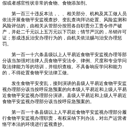
假或者感官性状非常的食物、食物添加剂。
第一百三十违反本法，、、相关部分、机构及其工做人员
依法开展食物平安监视查抄、变乱查询拜访处置、风险监测和
风险评估的，由相关从管部分按照各自职责分工责令停产破
产，并处二千元以上五万元以下罚款；情节严沉的，吊销许可
证；形成违反治安办理行为的，由机关依法赐与治安办理惩
罚。
第一百一十六条县级以上人平易近食物平安监视办理等部
分该当加强对法律人员食物平安法令、律例、尺度和专业学问
取法律能力等的培训，并组织查核。不具备响应学问和能力
的，不得处置食物平安法律工做。
发生食物平安变乱，接到演讲的县级人平易近食物平安监
视办理部分该当按呼应急预案的向本级人平易近和上级人平易
近食物平安监视办理部分演讲。县级人平易近和上级人平易近
食物平安监视办理部分该当按呼应急预案的。
第一百一十条县级以上人平易近食物平安监视办理部分履
行食物平安监视办理职责，有权采纳下列办法，对出产运营者
恪守本法的环境进行监视查抄。