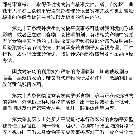
部分审查核准，取得保健食物告白核准文件。省、自治区、曲
辖市人平易近食物平安监视办理部分该当发布并及时更新曾经
核准的保健食物告白目次以及核准的告白内容。
第九十五条境外发生的食物平安事务可能对我国境内形成
影响，或者正在进口食物、食物添加剂、食物相关产物中发觉
严沉食物平安问题的，国度收支境查验检疫部分该当及时采纳
风险预警或者节制办法，并向国务院食物平安监视办理、卫生
行政、农业行政部分传递。接到传递的部分该当及时采纳响应
办法。
国度对农药的利用实行严酷的办理轨制，加速裁减剧毒、
高毒、高残留农药，鞭策替代产物的研发和使用，激励利用高
效低毒低残留农药。
第六十八条食物运营者发卖散拆食物，该当正在散拆食物
的容器、外包拆上标明食物的名称、出产日期或者出产批号、
保质期以及出产运营者名称、地址、联系体例等内容。
第六条县级以上处所人平易近对本行政区域的食物平安监
视办理工做担任，同一带领、组织、协调本行政区域的食物平
安监视办理工做以及食物平安突发事务应对工做，成立健全食