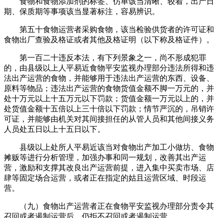
食物和食物添加剂的标签、仿单该当清晰、较着，出产日
期、保质期等事项该当显著标注，容易辨识。
第五十食物运营者采购食物，该当检验供货者的许可证和
食物出厂查验及格证或者其他及格证明（以下称及格证件）。
第一百二十违反本法，有下列景象之一，尚不形成犯罪
的，由县级以上人平易近食物平安监视办理部分违法所得和违
法出产运营的食物，并能够用于违法出产运营的东西、设备、
原料等物品；违法出产运营的食物货值金额不脚一万元的，并
处十万元以上十五万元以下罚款；货值金额一万元以上的，并
处货值金额十五倍以上三十倍以下罚款；情节严沉的，吊销许
可证，并能够由机关对其间接担任的从管人员和其他间接义务
人员处五日以上十五日以下。
县级以上处所人平易近该当对食物出产加工小做坊、食物
摊贩等进行分析管理，加强办事和同一规划，改善其出产运
营，激励和支撑其改良出产运营前提，进入集中买卖市场、店
肆等固定场合运营，或者正在指定的姑且运营区域、时段运
营。
（九）食物出产运营者正在食物平安监视办理部分责令其
召回或者遏制运营后，仍拒不召回或者遏制运营。