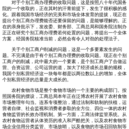
对于个别工商办理费的收取问题，这是按照八十年代国务
院的一个收取的，正在其时的汗青前提下，发生了很积极的感
化。跟着我国市场经济的完美和市场全体发育的提拔，现正在
提出个别工商办理费能否还要保留的问题，是能够理解的。正
在的亲身批示下，发改委、财务部、工商总局和国务院法制办
正正在研究个别工商办理费若何处置的问题，将提出一个全体
方案，经国务院核准当前，必然会有令人对劲的处理法子。
关于个别工商户削减的问题，这是一个多要素发生的问
题。不完满是由于有个别工商办理费的收取问题。现正在个别
工商户的削减，此中最大的一个要素，是个别工商户了合做运
营、合资运营、公司运营的道，加大了经济成长总量的规模，
我国个别私营经济这一块每年都是以两位数以上的增加，全体
个别私营经济的总量是大成长的。
农村食物市场是整个食物市场的一个主要的构成部门。按
照国务院的摆设，工商总局本年正在泛博农村开展了农村食物
市场整理年勾当。连系专项整治，通过法制和轨制的扶植，运
营者自律、社会监视和消费者参取的全方位、四位一体的农村
食物监管的长效办理机制。第一方面，工商法律监管系统。从
农村食物运营者从体资历的准入和严酷把关，以及农村食物市
场企业信用分类监管、市场放哨，以及食物的市场召回轨制等