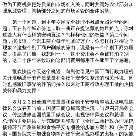
做为工商机关把好质量的市场准入关，同时共同好农业部分加
强泉源管理，阐扬部分之间的市场监管的全体劣势。
第一个问题，到本年岁尾完全处理小摊点无照运营的问
题，正在各个城市傍边，取一曲正在捉迷藏的姑且摊点，你对
这些人有什么样的安购置法？怎样样他们的权益？第二个问
题，据报道，个别工商户每年削减87万户，你怎样样对待这个
现象？这些个别工商户削减的缘由，说是有一个个别工商办理
费，提高了门槛。我想问一下，这个费用会不会被打消？别
的，这二十多年来收取的这部门费用都用正在哪里了？感谢。
很欢快借今天这个机遇，向列位引见中国工商行政办理机
关开展畅通环节产质量量和食物平安专项整治的相关环境。同
时也感激旧事界的伴侣们持久以来对工商行政办理工做的热情
关怀和鼎力支撑！
８月２３日全国产质量量和食物平安专项整治工做电视德
律风会议召开当前，国度工商总局高度注沉，当即召开局务会
议，传达进修全国质量工做会议、电视德律风会议和总理、副
总理的主要讲话，研究制定并印发了《全国工商行政办理系统
畅通环节产质量量和食物平安专项整治步履方案》和《关于贯
彻＜国务院关于加强食物等产物平安监视办理的出格＞的实施