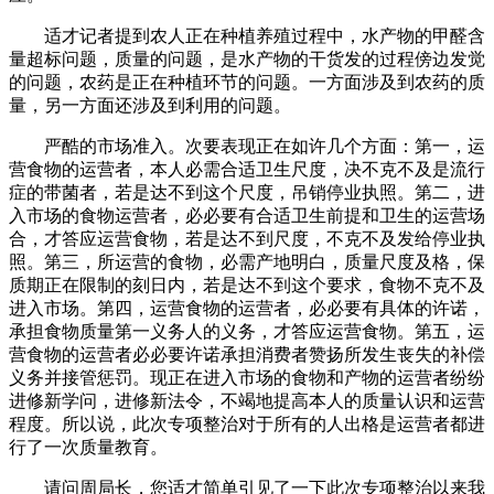
适才记者提到农人正在种植养殖过程中，水产物的甲醛含
量超标问题，质量的问题，是水产物的干货发的过程傍边发觉
的问题，农药是正在种植环节的问题。一方面涉及到农药的质
量，另一方面还涉及到利用的问题。
严酷的市场准入。次要表现正在如许几个方面：第一，运
营食物的运营者，本人必需合适卫生尺度，决不克不及是流行
症的带菌者，若是达不到这个尺度，吊销停业执照。第二，进
入市场的食物运营者，必必要有合适卫生前提和卫生的运营场
合，才答应运营食物，若是达不到尺度，不克不及发给停业执
照。第三，所运营的食物，必需产地明白，质量尺度及格，保
质期正在限制的刻日内，若是达不到这个要求，食物不克不及
进入市场。第四，运营食物的运营者，必必要有具体的许诺，
承担食物质量第一义务人的义务，才答应运营食物。第五，运
营食物的运营者必必要许诺承担消费者赞扬所发生丧失的补偿
义务并接管惩罚。现正在进入市场的食物和产物的运营者纷纷
进修新学问，进修新法令，不竭地提高本人的质量认识和运营
程度。所以说，此次专项整治对于所有的人出格是运营者都进
行了一次质量教育。
请问周局长，您适才简单引见了一下此次专项整治以来我