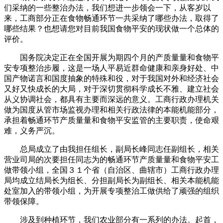
们采纳的一些整治办法，我们想进一步领会一下，从客岁以
来，工商部分正在食物畅通环节一共采纳了哪些办法，取得了
哪些结果？也想请您对目前我国食物平安的现状做一个总体的
评价。
国务院决定正在全国开展为期四个月的产质量量和食物平
安专项整治步履，这是一场人平易近群命健康和亲身好处、中
国产物诺言和国度抽象的特殊和役，对于我国对外和经济社会
又好又快成长的大局，对于深切贯彻科学成长不雅、建立社会
从义协调社会，都具有主要而深远的意义。工商行政办理机关
做为国度从管市场监视办理和相关行政法律的本能机能部分，
承担着畅通环节产质量量和食物平安监管的主要职责，使命艰
难，义务严沉。
总局成立了由我担任组长，副局长峰同志任副组长，相关
营业司局的次要担任同志为的畅通环节产质量量和食物平安工
做带领小组，全国３１个省（自治区、曲辖市）工商行政办理
局均成立结局长为组长、分担副局长为副组长、相关本能机能
处室加入的带领小组，为开展专项整治工做供给了顽强的组织
带领保障。
涉及到种植环节，我们农业部分有一系列的办法。起首，