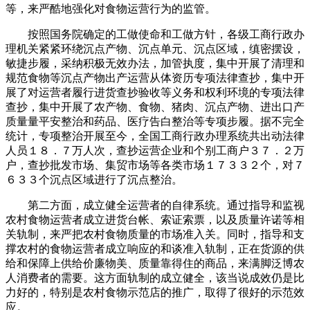
等，来严酷地强化对食物运营行为的监管。
按照国务院确定的工做使命和工做方针，各级工商行政办
理机关紧紧环绕沉点产物、沉点单元、沉点区域，缜密摆设，
敏捷步履，采纳积极无效办法，加管执度，集中开展了清理和
规范食物等沉点产物出产运营从体资历专项法律查抄，集中开
展了对运营者履行进货查抄验收等义务和权利环境的专项法律
查抄，集中开展了农产物、食物、猪肉、沉点产物、进出口产
质量量平安整治和药品、医疗告白整治等专项步履。据不完全
统计，专项整治开展至今，全国工商行政办理系统共出动法律
人员１８．７万人次，查抄运营企业和个别工商户３７．２万
户，查抄批发市场、集贸市场等各类市场１７３３２个，对７
６３３个沉点区域进行了沉点整治。
第二方面，成立健全运营者的自律系统。通过指导和监视
农村食物运营者成立进货台帐、索证索票，以及质量许诺等相
关轨制，来严把农村食物质量的市场准入关。同时，指导和支
撑农村的食物运营者成立响应的和谈准入轨制，正在货源的供
给和保障上供给价廉物美、质量靠得住的商品，来满脚泛博农
人消费者的需要。这方面轨制的成立健全，该当说成效仍是比
力好的，特别是农村食物示范店的推广，取得了很好的示范效
应。