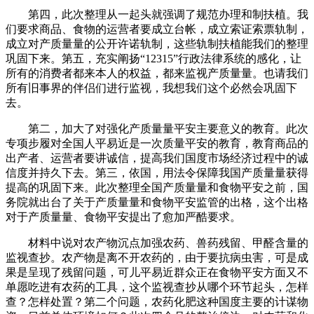
第四，此次整理从一起头就强调了规范办理和制扶植。我
们要求商品、食物的运营者要成立台帐，成立索证索票轨制，
成立对产质量量的公开许诺轨制，这些轨制扶植能我们的整理
巩固下来。第五，充实阐扬“12315”行政法律系统的感化，让
所有的消费者都来本人的权益，都来监视产质量量。也请我们
所有旧事界的伴侣们进行监视，我想我们这个必然会巩固下
去。
第二，加大了对强化产质量量平安主要意义的教育。此次
专项步履对全国人平易近是一次质量平安的教育，教育商品的
出产者、运营者要讲诚信，提高我们国度市场经济过程中的诚
信度并持久下去。第三，依国，用法令保障我国产质量量获得
提高的巩固下来。此次整理全国产质量量和食物平安之前，国
务院就出台了关于产质量量和食物平安监管的出格，这个出格
对于产质量量、食物平安提出了愈加严酷要求。
材料中说对农产物沉点加强农药、兽药残留、甲醛含量的
监视查抄。农产物是离不开农药的，由于要抗病虫害，可是成
果是呈现了残留问题，可儿平易近群众正在食物平安方面又不
单愿吃进有农药的工具，这个监视查抄从哪个环节起头，怎样
查？怎样处置？第二个问题，农药化肥这种国度主要的计谋物