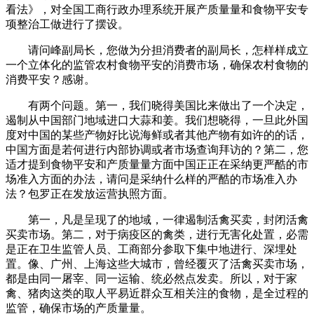
看法》，对全国工商行政办理系统开展产质量量和食物平安专
项整治工做进行了摆设。
请问峰副局长，您做为分担消费者的副局长，怎样样成立
一个立体化的监管农村食物平安的消费市场，确保农村食物的
消费平安？感谢。
有两个问题。第一，我们晓得美国比来做出了一个决定，
遏制从中国部门地域进口大蒜和姜。我们想晓得，一旦此外国
度对中国的某些产物好比说海鲜或者其他产物有如许的的话，
中国方面是若何进行内部协调或者市场查询拜访的？第二，您
适才提到食物平安和产质量量方面中国正正在采纳更严酷的市
场准入方面的办法，请问是采纳什么样的严酷的市场准入办
法？包罗正在发放运营执照方面。
第一，凡是呈现了的地域，一律遏制活禽买卖，封闭活禽
买卖市场。第二，对于病疫区的禽类，进行无害化处置，必需
是正在卫生监管人员、工商部分参取下集中地进行、深埋处
置。像、广州、上海这些大城市，曾经覆灭了活禽买卖市场，
都是由同一屠宰、同一运输、统必然点发卖。所以，对于家
禽、猪肉这类的取人平易近群众互相关注的食物，是全过程的
监管，确保市场的产质量量。