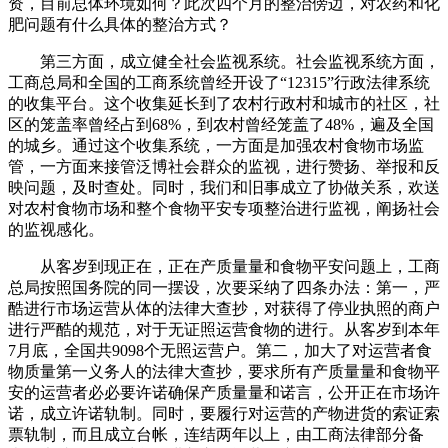
资，目前总体环境如何？此次四个月的整治傍边，对农药和化
肥问题有什么具体的整治方式？
第三方面，成立健全社会监视系统。社会监视系统方面，
工商总局和全国的工商系统曾经开设了“12315”行政法律系统
的收集平台。这个收集延长到了农村行政村和城市的社区，社
区的笼盖率曾经占到68%，到农村曾经笼盖了48%，遍及全国
的城乡。通过这个收集系统，一方面是加强农村食物市场监
管，一方面来接管泛博社会群众的监视，进行赞扬、举报和反
映问题，及时查处。同时，我们和旧事成立了协做关系，欢送
对农村食物市场和整个食物平安专项整治进行监视，阐扬社会
的监视感化。
从客岁到现正在，正在产质量量和食物平安问题上，工商
总局按照国务院的同一摆设，次要采纳了四条办法：第一，严
酷进行市场运营从体的法律大查抄，对获得了停业执照的商户
进行严酷的规范，对于无证照运营食物的进行。从客岁到本年
7月底，全国共9098个无照运营户。第二，加大了对运营者食
物质量第一义务人的法律大查抄，要求所有产质量量和食物平
安的运营者必必要许诺确保产质量量和诺言，公开正在市场许
诺，成立许诺轨制。同时，要履行对运营的产物进货的索证索
票轨制，而且成立台帐，连结两年以上，由工商法律部分备