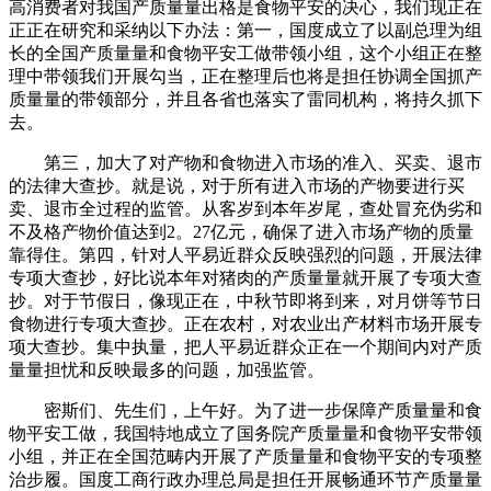
高消费者对我国产质量量出格是食物平安的决心，我们现正在
正正在研究和采纳以下办法：第一，国度成立了以副总理为组
长的全国产质量量和食物平安工做带领小组，这个小组正在整
理中带领我们开展勾当，正在整理后也将是担任协调全国抓产
质量量的带领部分，并且各省也落实了雷同机构，将持久抓下
去。
第三，加大了对产物和食物进入市场的准入、买卖、退市
的法律大查抄。就是说，对于所有进入市场的产物要进行买
卖、退市全过程的监管。从客岁到本年岁尾，查处冒充伪劣和
不及格产物价值达到2。27亿元，确保了进入市场产物的质量
靠得住。第四，针对人平易近群众反映强烈的问题，开展法律
专项大查抄，好比说本年对猪肉的产质量量就开展了专项大查
抄。对于节假日，像现正在，中秋节即将到来，对月饼等节日
食物进行专项大查抄。正在农村，对农业出产材料市场开展专
项大查抄。集中执量，把人平易近群众正在一个期间内对产质
量量担忧和反映最多的问题，加强监管。
密斯们、先生们，上午好。为了进一步保障产质量量和食
物平安工做，我国特地成立了国务院产质量量和食物平安带领
小组，并正在全国范畴内开展了产质量量和食物平安的专项整
治步履。国度工商行政办理总局是担任开展畅通环节产质量量