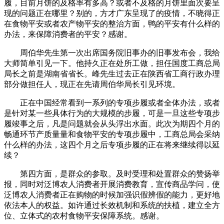
履，目前月饼的及格率有多高？或者不及格的月饼里面次要呈
现的问题正在哪里？别的，方才广东呈现了的疫情，不晓得正
在食物平安或者农产物平安的整治方面，鸭的平安有什么样的
办法，来保障消费者的平安？感谢。
周伯华先生第一次出席国务院旧事办的旧事发布会，我给
大师简单引见一下。他持久正在处所工做，担任国度工商总局
局长之前是湖南省省长。峰先生过去正在陕西省工商行政办理
部分做担任人，现正在先请周伯华局长引见环境。
正在中国经常看到一系列的专项步履或者全体办法，或者
是针对某一些具体行为的大规模的步履，可是一旦这些专项步
履竣事之后，凡是问题就会从头浮出水面。此次为期四个月的
畅通环节产质量量和食物平安的专项步履中，工商总局会采纳
什么样的办法，这四个月之后专项步履的正在将来继续得以延
续？
第四方面，是群众的参取。及时受理和处置群众的赞扬举
报，同时对泛博农人消费者开展消费教育，宣传商品学问，使
泛博农人消费者正在购物的时候加强识假辨假的能力，更好地
依法本人的权益。如许通过长效机制和系统的扶植，建立全方
位、立体式的农村食物平安保障系统。感谢。