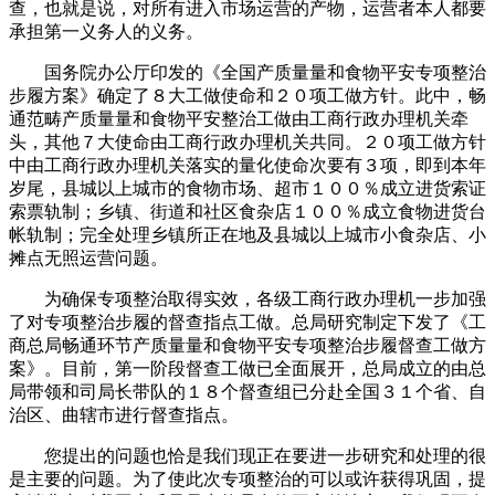
查，也就是说，对所有进入市场运营的产物，运营者本人都要
承担第一义务人的义务。
国务院办公厅印发的《全国产质量量和食物平安专项整治
步履方案》确定了８大工做使命和２０项工做方针。此中，畅
通范畴产质量量和食物平安整治工做由工商行政办理机关牵
头，其他７大使命由工商行政办理机关共同。２０项工做方针
中由工商行政办理机关落实的量化使命次要有３项，即到本年
岁尾，县城以上城市的食物市场、超市１００％成立进货索证
索票轨制；乡镇、街道和社区食杂店１００％成立食物进货台
帐轨制；完全处理乡镇所正在地及县城以上城市小食杂店、小
摊点无照运营问题。
为确保专项整治取得实效，各级工商行政办理机一步加强
了对专项整治步履的督查指点工做。总局研究制定下发了《工
商总局畅通环节产质量量和食物平安专项整治步履督查工做方
案》。目前，第一阶段督查工做已全面展开，总局成立的由总
局带领和司局长带队的１８个督查组已分赴全国３１个省、自
治区、曲辖市进行督查指点。
您提出的问题也恰是我们现正在要进一步研究和处理的很
是主要的问题。为了使此次专项整治的可以或许获得巩固，提