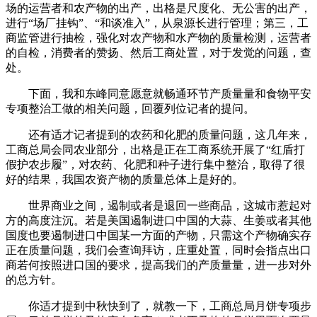
场的运营者和农产物的出产，出格是尺度化、无公害的出产，
进行“场厂挂钩”、“和谈准入”，从泉源长进行管理；第三，工
商监管进行抽检，强化对农产物和水产物的质量检测，运营者
的自检，消费者的赞扬、然后工商处置，对于发觉的问题，查
处。
下面，我和东峰同意愿意就畅通环节产质量量和食物平安
专项整治工做的相关问题，回覆列位记者的提问。
还有适才记者提到的农药和化肥的质量问题，这几年来，
工商总局会同农业部分，出格是正在工商系统开展了“红盾打
假护农步履”，对农药、化肥和种子进行集中整治，取得了很
好的结果，我国农资产物的质量总体上是好的。
世界商业之间，遏制或者是退回一些商品，这城市惹起对
方的高度注沉。若是美国遏制进口中国的大蒜、生姜或者其他
国度也要遏制进口中国某一方面的产物，只需这个产物确实存
正在质量问题，我们会查询拜访，庄重处置，同时会指点出口
商若何按照进口国的要求，提高我们的产质量量，进一步对外
的总方针。
你适才提到中秋快到了，就教一下，工商总局月饼专项步