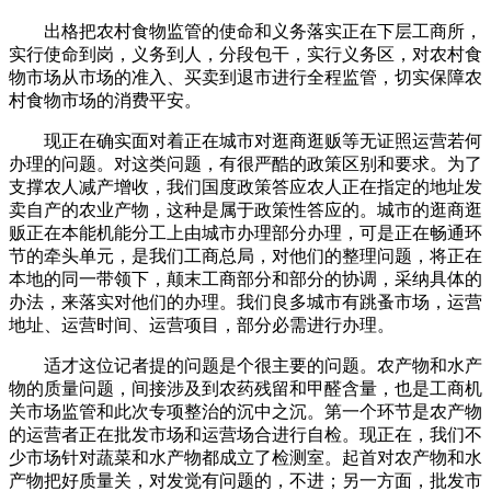
出格把农村食物监管的使命和义务落实正在下层工商所，
实行使命到岗，义务到人，分段包干，实行义务区，对农村食
物市场从市场的准入、买卖到退市进行全程监管，切实保障农
村食物市场的消费平安。
现正在确实面对着正在城市对逛商逛贩等无证照运营若何
办理的问题。对这类问题，有很严酷的政策区别和要求。为了
支撑农人减产增收，我们国度政策答应农人正在指定的地址发
卖自产的农业产物，这种是属于政策性答应的。城市的逛商逛
贩正在本能机能分工上由城市办理部分办理，可是正在畅通环
节的牵头单元，是我们工商总局，对他们的整理问题，将正在
本地的同一带领下，颠末工商部分和部分的协调，采纳具体的
办法，来落实对他们的办理。我们良多城市有跳蚤市场，运营
地址、运营时间、运营项目，部分必需进行办理。
适才这位记者提的问题是个很主要的问题。农产物和水产
物的质量问题，间接涉及到农药残留和甲醛含量，也是工商机
关市场监管和此次专项整治的沉中之沉。第一个环节是农产物
的运营者正在批发市场和运营场合进行自检。现正在，我们不
少市场针对蔬菜和水产物都成立了检测室。起首对农产物和水
产物把好质量关，对发觉有问题的，不进；另一方面，批发市