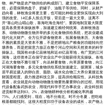
物、林产物是农产物供给的构成部门。建立食物平安保障系
统，必需保障肉盘子、奶罐子、油瓶子等供给。同时，从财产
趋向看，林牧渔业将更主要，也可能比种植业更快实现由大到
强的改变。14亿多人按点开饭，背后是一篇大文章。这离不
开“靠山吃山唱山歌，靠海吃海念海经”。要因地制宜最大限度
提高各类资本操纵效率，加速建立粮经饲统筹、农林牧渔连
系、动物动物微生物并举的多元化食物供给系统，把农业建成
现代化大财产。全方位开辟食物资本，拓展食物来历。大食物
不雅的素质是大资本不雅，不是把耕地出产粮食的功能转向挖
塘养鱼，而是把留意力放正在整个河山空间和天然资本的科学
操纵上。我国有40多亿亩林地和近40亿亩草地，有广宽的江河
湖海，这些资本正在保守农业出产中没能获得充实操纵。各地
正在大食物不雅引领下，向丛林要食物，向草原要食物，向江
河湖海要食物，多元化食物供给系统加速建立。据测算，城乡
居平易近摄入的卵白质、脂肪、碳水化合物三大养分素接近发
财国度程度。鼎力推进科技立异，提高供给顺应性。从科技角
度看，农业就是向动物动物微生物要热量要卵白的过程。用现
代设备配备武拆农业，用现代科学手艺办事农业，农业科技前
进贡献率达到63。2%，农做物耕种收分析机械化率跨越
75%。人们感受到，现在，地不分南北、时不分冬夏，想吃啥
根基都能找到。这很大程度归功于设备农业的成长，农产物上