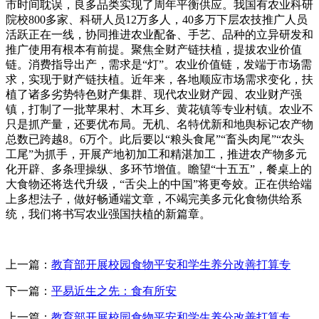
市时间耽误，良多品类实现了周年平衡供应。我国有农业科研
院校800多家、科研人员12万多人，40多万下层农技推广人员
活跃正在一线，协同推进农业配备、手艺、品种的立异研发和
推广使用有根本有前提。聚焦全财产链扶植，提拔农业价值
链。消费指导出产，需求是“灯”。农业价值链，发端于市场需
求，实现于财产链扶植。近年来，各地顺应市场需求变化，扶
植了诸多劣势特色财产集群、现代农业财产园、农业财产强
镇，打制了一批苹果村、木耳乡、黄花镇等专业村镇。农业不
只是抓产量，还要优布局。无机、名特优新和地舆标记农产物
总数已跨越8。6万个。此后要以“粮头食尾”“畜头肉尾”“农头
工尾”为抓手，开展产地初加工和精湛加工，推进农产物多元
化开辟、多条理操纵、多环节增值。瞻望“十五五”，餐桌上的
大食物还将迭代升级，“舌尖上的中国”将更夸姣。正在供给端
上多想法子，做好畅通端文章，不竭完美多元化食物供给系
统，我们将书写农业强国扶植的新篇章。
上一篇：
教育部开展校园食物平安和学生养分改善打算专
下一篇：
平易近生之先：食有所安
上一篇：
教育部开展校园食物平安和学生养分改善打算专