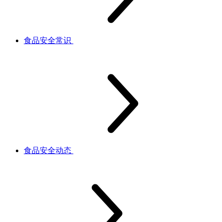
食品安全常识
食品安全动态