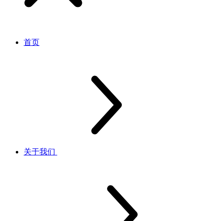
首页
关于我们