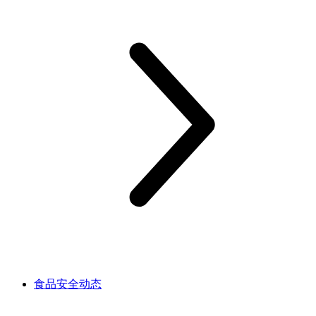
食品安全动态