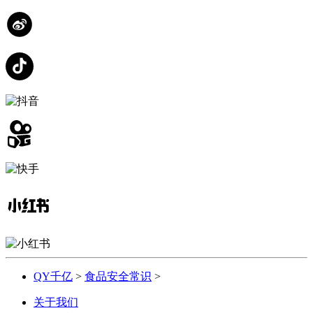
QY千亿
>
食品安全常识
>
关于我们