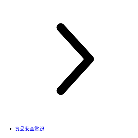
食品安全常识