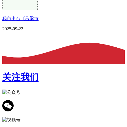
我市出台《吕梁市
2025-09-22
关注我们