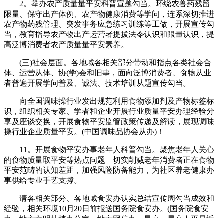
2。举办农产质量量平安科普宣题勾当。环绕农兽药残留
限量、保守出产体例、农产物健康消费等学问，连系深切推进
农产物药残管理、突发事务应急练习训练等工做，开展宣传勾
当，教育指导农产物出产运营者提拔法令认识和限量认识，提
高泛博消费者农产质量量平安素养。
(三)社会层面。各地域各相关部分带动和指点各类社会合
体、运营从体、协(学)会和旧事，面向泛博消费者、食物从业
者普遍开展学问普及、诚法、技术培训从题宣传勾当。
向全国调味操行业发出规范利用食物添加剂及产物标签标
识，组织相关专家、学者和企业开展行业质量平安办理经验分
享及座谈交换，开展食物平安监管政策传递及解读，展现调味
操行业企业质量平安。(中国调味品协会从办)！
11。开展食物平安办事老年人科普勾当。聚焦老年人关心
的食物质量取平安等热点问题，切实削减老年消费者正在食物
平安范畴的认知差距，加强风险防备能力，为社区养老健康办
事供给专业手艺支撑。
请各相关部分、各地域食安办认实总结宣传周勾当成效和
经验，相关环境10月20日前报送国务院食安办。(国务院食安