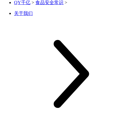
QY千亿
>
食品安全常识
>
关于我们