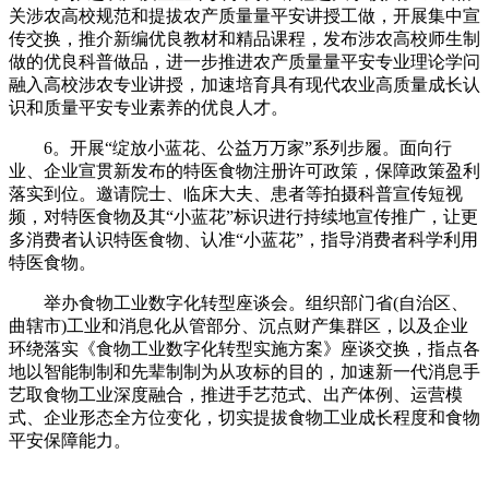
关涉农高校规范和提拔农产质量量平安讲授工做，开展集中宣
传交换，推介新编优良教材和精品课程，发布涉农高校师生制
做的优良科普做品，进一步推进农产质量量平安专业理论学问
融入高校涉农专业讲授，加速培育具有现代农业高质量成长认
识和质量平安专业素养的优良人才。
6。开展“绽放小蓝花、公益万万家”系列步履。面向行
业、企业宣贯新发布的特医食物注册许可政策，保障政策盈利
落实到位。邀请院士、临床大夫、患者等拍摄科普宣传短视
频，对特医食物及其“小蓝花”标识进行持续地宣传推广，让更
多消费者认识特医食物、认准“小蓝花”，指导消费者科学利用
特医食物。
举办食物工业数字化转型座谈会。组织部门省(自治区、
曲辖市)工业和消息化从管部分、沉点财产集群区，以及企业
环绕落实《食物工业数字化转型实施方案》座谈交换，指点各
地以智能制制和先辈制制为从攻标的目的，加速新一代消息手
艺取食物工业深度融合，推进手艺范式、出产体例、运营模
式、企业形态全方位变化，切实提拔食物工业成长程度和食物
平安保障能力。