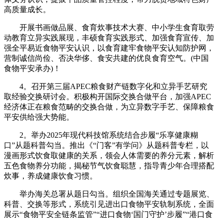
高质量成长。
开展书画做品展、食育炊事技术大赛、中小学生食育取劳
动教育立异实践展现，丰硕食育实践形式、加强食育宣传、加
强全平易近食物平安认识，以食育建牢食物平安认知防护网，
营制诚信尚俭、否决华侈、食安共建的优良食育空气。(中国
食物平安承办)！
4。召开第三届APEC粮食财产链数字化和立异手艺研究
取经验交换研讨会。积极构开国际交换合做平台，加强APEC
经济体正在粮食范畴的交换合做，为立异数字手艺、保障粮食
平安供给强大势能。
2。举办2025年现代科技馆系统结合步履“乐享健康糊
口”从题科普勾当。推出《“门客”有学问》从题科普专栏，以
漫画形式饮食取健康的关系，领会人体需要的养分元素，解析
五色食物养分功能，揭秘节气饮食聪慧，指导青少年合理搭配
炊事，养成健康饮食习惯。
举办海关总署从题日勾当。组织全国海关通过专题展览、
科普、交换等形式，系统引见进出口食物平安轨制系统，全面
展示“食物平安全链条监管”“进口食物‘国门守护’步履”“港口食