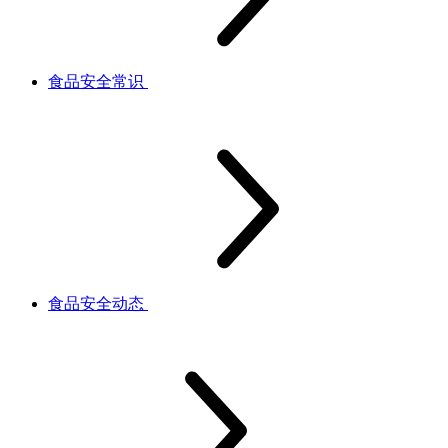
食品安全常识
食品安全动态