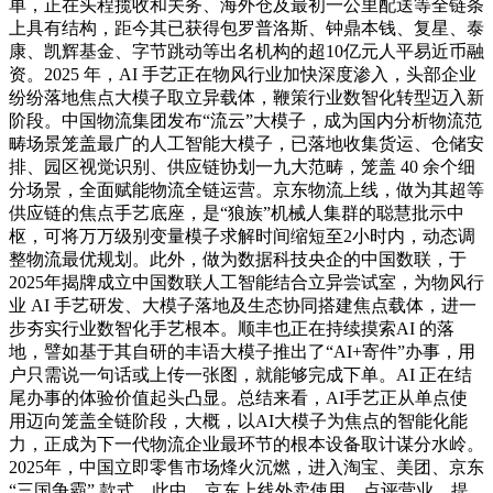
单，正在头程揽收和关务、海外仓及最初一公里配送等全链条
上具有结构，距今其已获得包罗普洛斯、钟鼎本钱、复星、泰
康、凯辉基金、字节跳动等出名机构的超10亿元人平易近币融
资。2025 年，AI 手艺正在物风行业加快深度渗入，头部企业
纷纷落地焦点大模子取立异载体，鞭策行业数智化转型迈入新
阶段。中国物流集团发布“流云”大模子，成为国内分析物流范
畴场景笼盖最广的人工智能大模子，已落地收集货运、仓储安
排、园区视觉识别、供应链协划一九大范畴，笼盖 40 余个细
分场景，全面赋能物流全链运营。京东物流上线，做为其超等
供应链的焦点手艺底座，是“狼族”机械人集群的聪慧批示中
枢，可将万万级别变量模子求解时间缩短至2小时内，动态调
整物流最优规划。此外，做为数据科技央企的中国数联，于
2025年揭牌成立中国数联人工智能结合立异尝试室，为物风行
业 AI 手艺研发、大模子落地及生态协同搭建焦点载体，进一
步夯实行业数智化手艺根本。顺丰也正在持续摸索AI 的落
地，譬如基于其自研的丰语大模子推出了“AI+寄件”办事，用
户只需说一句话或上传一张图，就能够完成下单。AI 正在结
尾办事的体验价值起头凸显。总结来看，AI手艺正从单点使
用迈向笼盖全链阶段，大概，以AI大模子为焦点的智能化能
力，正成为下一代物流企业最环节的根本设备取计谋分水岭。
2025年，中国立即零售市场烽火沉燃，进入淘宝、美团、京东
“三国争霸” 款式。此中，京东上线外卖使用、点评营业，提