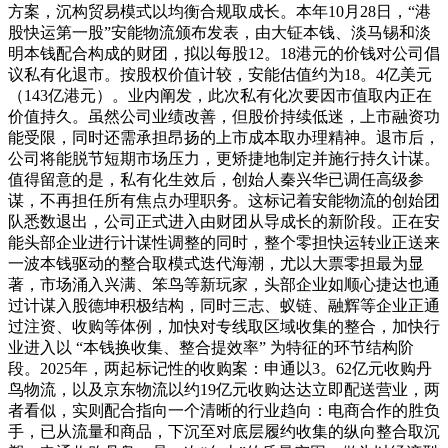
方案，沉构贸易模式以均衡合规取成长。本年10月28日，“港
股快运第一股”安能物流颁布发表，由大钲本钱、淡马锡和淡
明本钱配合构成的财团，拟以每股12。18港元的价钱对公司倡
议私有化退市。按股权价值计较，安能估值约为18。4亿美元
（143亿港元）。业内阐发，此次私有化次要因市值取内正在
价值持久。虽然公司业绩改善，但股价持续低迷，上市融资功
能受限，同时还需承担昂扬的上市成本取办理精神。退市后，
公司将能脱节短期市场压力，更矫捷地制定并施行持久计谋。
值得留意的是，私有化生效后，创始人秦兴华已调任高级参
谋，不再担任所有焦点办理职务。这标记着安能物流的创始团
队悉数退出，公司正式进入由财团从导成长的新阶段。正在安
能头部企业进行计谋性调整的同时，整个零担快运转业正送来
一波本钱驱动的整合取模式迭代海潮，尤以大票零担最为显
著，市场涌入兴满、笨鸟等新玩家，头部企业如顺心捷达也通
过计谋入股德坤积极结构，同时三志、蚁链、融辉等企业正通
过注资、收购等体例，加快对专线取区域收集的整合，加快行
业进入以 “本钱换收集、整合提效率” 为特征的环节结构阶
段。2025年，两起标记性的收购案：申通以3。62亿元收购丹
鸟物流，以及京东物流以约19亿元收购达达立即配送营业，两
者看似，实则配合指向一个清晰的行业趋向：电商合作的胜负
手，已从流量和商品，下沉至对底层履约收集的纵向整合取沉