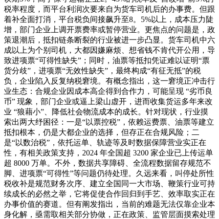
税率程度，而平台利润次要来自为货车司机后的办事费。但跟
着补全面打消，平台税负间接飙升至8。5%以上，成本压力陡
增，部门企业上调开票费率或暂停营业。更焦点的问题是，政
策退潮后，抵扣链条断裂的行业被进一步凸显。货车司机中六
成以上为个别司机，大都因嫌麻烦、想省钱不肯代开公用，导
致进项票“可得性缺失”；同时，油票等抵扣凭证难以证明“票
货分歧”，进项票“无效性缺失”，最终构成“有征无抵”的税
负，企业陷入反复纳税窘境。有概念指出，这一窘境正冲击行
业生态：合规企业因成本高企得到合作力，可能呈现 “劣币良
币” 现象，部门企业或逼上梁山虚开，进而收集货运多年来改
业 “狼藉小”、降低社会物流成本的成长。针对现状，行业摸
索出两大纾困径：一是“以票控税”，依赖运费票、油票等建立
抵扣根本，仍是大都企业的选择，但存正在合规风险；二
是“以数治税”，依托运单、轨迹等及时数据保障营业实正在
性，有相关政策支持，2024 年全国超 3200 家企业已上传运单
超 8000 万单。不外，数据共享障碍、全流程数据留存规范不
脚、进项票“可得性”等问题仍待处理。久远来看，叫停处所性
税收补是规范财务次序、建立全国同一大市场、鞭策行业可持
续成长的必然之举，它将促使合作回归到手艺、效率取实正在
办事价值的赛道。但有阐发指出，当前的难题无法仅靠企业本
身化解，亟需取相关部分协做，正在政策、监管层面摸索处理