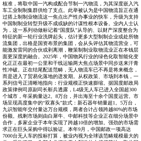
核准，将取中国一汽构成配合节制一汽物流，为其深度嵌入汽
车工业制制集群供给了支点。此举被认为是中国物流旨正在通
过搭上制制业物流这一焦点出产性办事业的快车，升级为支持
中国制制业转型升级不成或缺的计谋性根本设备。业内人士认
为，这一系列动做标记着“国度队”从导的、以财产深度整合为
特征的新一轮行业洗牌起头，估计更多大型制制企业或处所物
流集团，出格是国资布景的集团，会从头评估其物流营业，可
能激发雷同的合伙或剥离潮，鞭策制制业取物流业正在本钱层
面更深度的融合。2025年，中国物风行业的绿色化取智能化变
化正正在最初一公里和干线运输两大焦点场景中同步送来汗青
性冲破。正在结尾配送范畴，无人物流车已不再是将来概念，
而是进入了贸易化落地的迸发期。从权政策、市场到本钱，一
系列信号正清晰地指向：行业规模正快速膨缩。据国度邮政局
政策律例司原副司长靳兵透露，L4级无人车已进入全国超300
个城市，年采购量达2。8万台，并出海至十余个国度运营。市
场呈现高度集中的“双寡头”款式：新石器年销量超1。5万台，
九识智能年交付量达万台规模，两者合计占领跨越80%的市场
份额。残剩市场则由白犀牛、中邮科技等企业正在细分场景中
合作，多家企业于本年实现了跨越10倍的增加。强劲的市场需
求正在巨头采购中得以验证。本年9月，中国邮政一项高达
7000台无人车的投标打算，被业内视为全球该范畴规模最大的