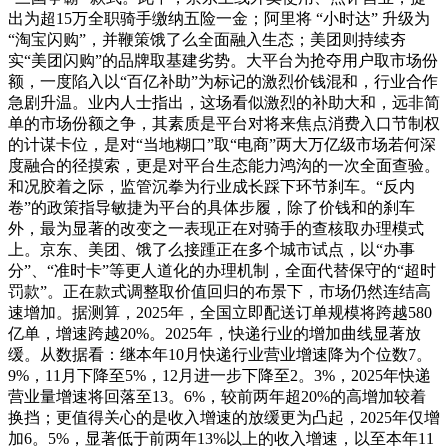
出为超15万全职骑手缴纳五险一金；阿里将 “小时达” 升级为
“淘宝闪购”，并鞭策饿了么全面融入生态；美团则持续夯
实“美团闪购”的品牌取基建劣势。大平台为抢夺用户取市场份
额，一度陷入以“百亿补助”为标记的激烈价钱混和，行业合作
急剧升温。业内人士指出，这场看似激烈的补助大和，远非简
单的市场份额之争，其素质是平台对将来焦点消费入口节制权
的计谋卡位，是对“当地糊口”取“电商”两大万亿级市场若何深
度融合的径摸索，更是对平台生态能力鸿沟的一次全面查验。
和况胶着之际，监管沉拳为行业成长踩下环节刹车。“反内
卷”的政策指导敏捷为平台的具体步履，除了价钱和的刹车
外，最为显著的改变之一表现正在对骑手的查核取办理模式
上。京东、美团、饿了么接踵正在多个城市试点，以“办事
分”、“准时卡”等更人道化的办理机制，全面代替保守的“超时
罚款”。正在款式调整取价值回归的布景下，市场仍然连结高
速增加。据测算，2025年，全国立即配送订单规模将跨越580
亿单，增速跨越20%。2025年，快递行业的增加曲线显著放
缓。从数据看：继本年10月快递行业营业增速降为个位数7。
9%，11月下降至5%，12月进一步下降至2。3%，2025年快递
营业量增速将回落至13。6%，较前两年超20%的高增加较着
换挡；更值得关心的是收入增速的放缓更为凸起，2025年仅增
加6。5%，显著低于前两年13%以上的收入增速，以至本年11