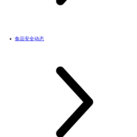
食品安全动态