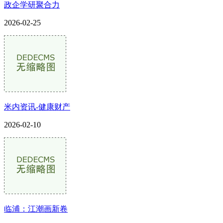
政企学研聚合力
2026-02-25
米内资讯-健康财产
2026-02-10
临浦：江潮画新卷