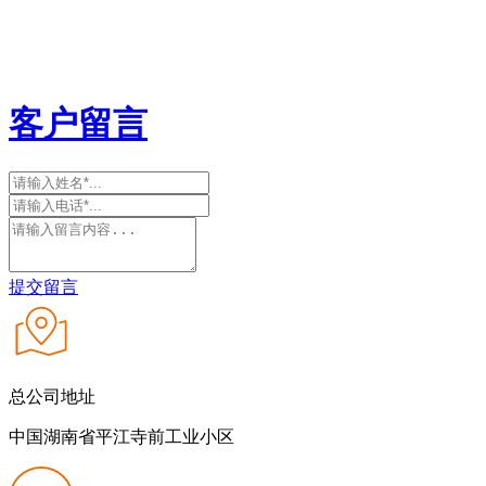
客户留言
提交留言
总公司地址
中国湖南省平江寺前工业小区