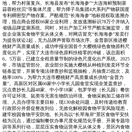
地，帮力村落复兴。长海县发布“长海海参”“大连海鲜预制菜
蒜蓉粉丝贝”等集体尺度，帮力獐子岛集团4大系列产物获国度
专利稠密型产物存案。严酷规范“长海海参”地标授权取逃溯办
理，指点商会授权66家企业利用，发放逃溯标识78万个并纳入
省级品牌监测系统。同时，对出产加工环节严酷实施监管，督
促企业落实食物平安从体义务，对网店冒充“长海海参”发卖行
为提告状讼2起，无力品牌声誉取市场次序。金普新区推进樱
桃财产高质量成长，成功申报全国首个大樱桃绿色食物原料尺
度化出产，实现了大连市绿色原料扶植零的冲破，该总面积
6。5万亩，已建立全程质量节制的绿色尺度化出产系统。2025
年，市场监管部分、农业部分实施大樱桃从种植到发卖环节全
链条监管，开展专项法律查抄和监视抽检，共抽查25批次，及
格率100%，为帮力大连市樱桃财产高质量成长供给“金普力
量”。高新区对区属66家中小学长儿园食堂实现全笼盖查抄，
沉点查抄长儿园48家、中小学18家，包罗学校（长儿园）餐饮
许可证环境、鼠类等无害生物防治环境、食物采购加工储存环
境、人员办理等主要目标，现130余处问题，及时传递给教育
行政部分并督促整改到位，无效化解校园食物平安风险现患，
建牢校园食物平安防地。长兴岛以“长琴海岸”景区食物平安扶
植为沉点，通过编制餐饮办事尺度化规范化手册、开展专题培
训等系列行动，层层压实食物运营单元从体义务，景区内食物