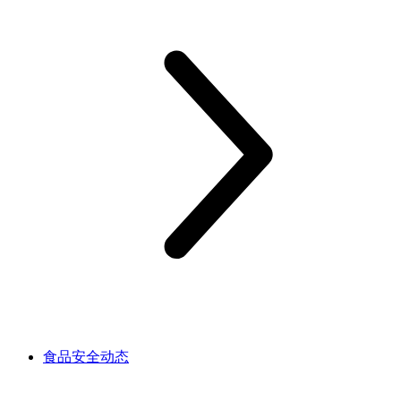
食品安全动态