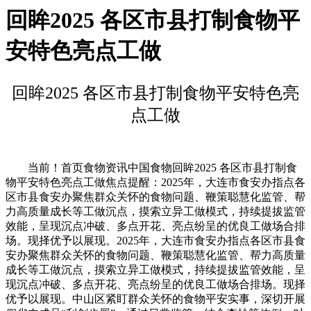
回眸2025 各区市县打制食物平
安特色亮点工做
回眸2025 各区市县打制食物平安特色亮
点工做
当前！首页食物资讯中国食物回眸2025 各区市县打制食
物平安特色亮点工做焦点提醒：2025年，大连市食安办指点各
区市县食安办聚焦群众关怀的食物问题、鞭策聪慧化监管、帮
力高质量成长等工做沉点，摸索立异工做模式，持续提拔监管
效能，呈现沉点冲破、多点开花、亮点纷呈的优良工做场合排
场。现择优予以展现。2025年，大连市食安办指点各区市县食
安办聚焦群众关怀的食物问题、鞭策聪慧化监管、帮力高质量
成长等工做沉点，摸索立异工做模式，持续提拔监管效能，呈
现沉点冲破、多点开花、亮点纷呈的优良工做场合排场。现择
优予以展现。中山区紧盯群众关怀的食物平安实事，深切开展