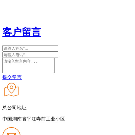
客户留言
提交留言
总公司地址
中国湖南省平江寺前工业小区