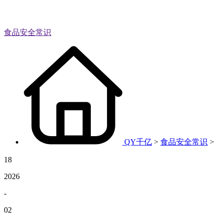
食品安全常识
QY千亿
>
食品安全常识
>
18
2026
-
02