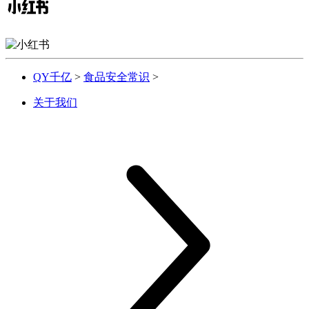
QY千亿
>
食品安全常识
>
关于我们