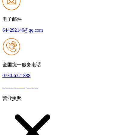
电子邮件
644292146@qq.com
全国统一服务电话
0730-6321888
网站建设：QY千亿
|
网站地图
本网站支持IPV6
营业执照