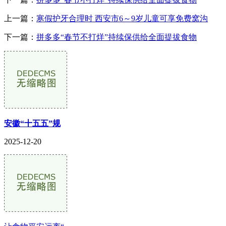
上一篇：
寒假护牙合理时 西安市6～9岁儿童可享免费窝沟
下一篇：
拼多多“春节不打烊”持续保供给全面提拔食物
安徽“十五五”规
2025-12-20