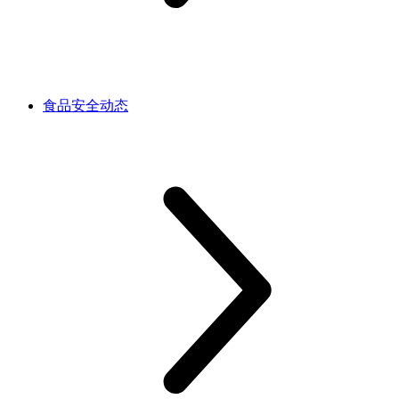
食品安全动态