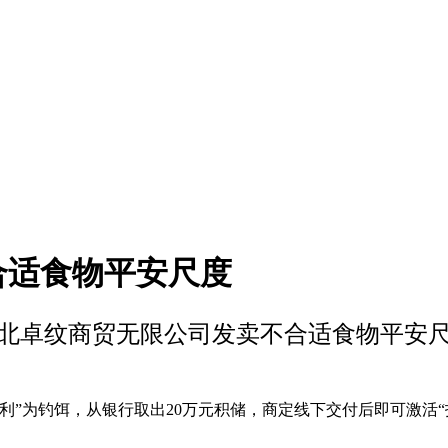
合适食物平安尺度
北卓纹商贸无限公司发卖不合适食物平安
”为钓饵，从银行取出20万元积储，商定线下交付后即可激活“
。