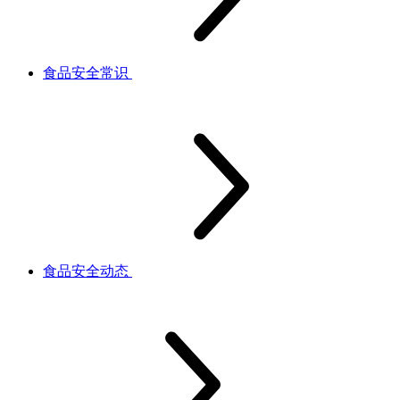
食品安全常识
食品安全动态