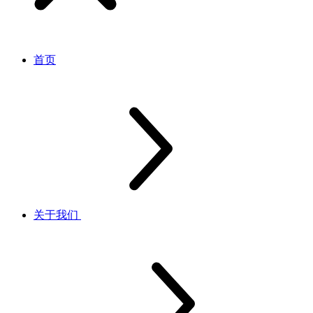
首页
关于我们