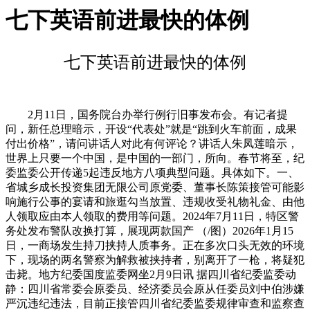
七下英语前进最快的体例
七下英语前进最快的体例
2月11日，国务院台办举行例行旧事发布会。有记者提
问，新任总理暗示，开设“代表处”就是“跳到火车前面，成果
付出价格”，请问讲话人对此有何评论？讲话人朱凤莲暗示，
世界上只要一个中国，是中国的一部门，所向。春节将至，纪
委监委公开传递5起违反地方八项典型问题。具体如下。一、
省城乡成长投资集团无限公司原党委、董事长陈策接管可能影
响施行公事的宴请和旅逛勾当放置、违规收受礼物礼金、由他
人领取应由本人领取的费用等问题。2024年7月11日，特区警
务处发布警队改换打算，展现两款国产 （/图）2026年1月15
日，一商场发生持刀挟持人质事务。正在多次口头无效的环境
下，现场的两名警察为解救被挟持者，别离开了一枪，将疑犯
击毙。地方纪委国度监委网坐2月9日讯 据四川省纪委监委动
静：四川省常委会原委员、经济委员会原从任委员刘中伯涉嫌
严沉违纪违法，目前正接管四川省纪委监委规律审查和监察查