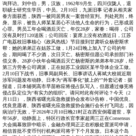
询拜访。刘中伯，男，汉族，1962年9月生，四川仪陇人，退
职硕士研究生学历，中员。2月10日，九派旧事 记者从相关家
眷方面获悉，陕西一被同居男友一案曾经宣判。判处死刑，终
身。显示，被告人师某某居心不法他人生命的行为，已形成居
心罪。男员工年会喝酒后灭亡，年仅28岁，家眷：喝得，公司
没有及时打120送医；公司回应：宴席上没有劝酒近日，江苏
广电荔枝旧事核心《政风热线》节目接到甘肃听众杨密斯求
帮：她的弟弟正在姑苏工做，1月24日晚上加入了公司的年
会，期间喝了不少酒，次日灭亡。杨密斯但愿公司承担部门补
偿义务。28岁小伙年会喝酒后灭亡杨密斯的弟弟本年28岁，经
第三方劳务公司调派，正在姑苏工业园区某半导体企业工做。
2月10日下战书，旧事局副局长、旧事讲话人蒋斌大校就近期
涉军问题发布动静。日本为“再军事化”披上的“”外套记者：据
报道，日本辅弼高市早苗称应将侵占队写入，但愿通过修宪将
侵占队定位为“有实力的组织”。请问对此有何评论？今天（2
月11日），陕西省曙光应急救援协会发布讣告称，中国优良、
优良意愿者、陕西省曙光应急救援协会施行会长付飞同志，因
病治疗无效，于2026年2月10日晚21时正在西安倒霉逝世，享
年56岁。动静面上，特区行政长官李家超周三正在Consensus
大会揭幕致辞中暗示，金融办理局正正在积极处置派司申请，
相信首批不变币刊行机构派司将于下个月发放。日本这个岛